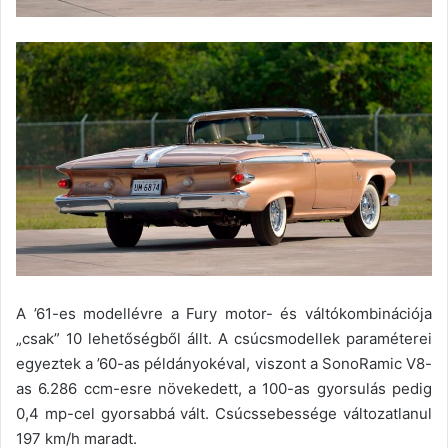
A ’61-es modellévre a Fury motor- és váltókombinációja
„csak” 10 lehetőségből állt. A csúcsmodellek paraméterei
egyeztek a ’60-as példányokéval, viszont a SonoRamic V8-
as 6.286 ccm-esre növekedett, a 100-as gyorsulás pedig
0,4 mp-cel gyorsabbá vált. Csúcssebessége változatlanul
197 km/h maradt.