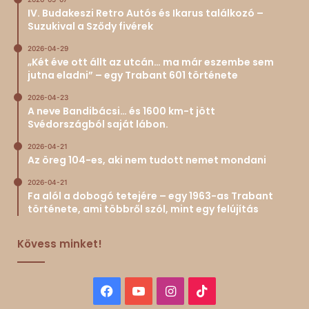
IV. Budakeszi Retro Autós és Ikarus találkozó –
Suzukival a Sződy fivérek
2026-04-29
„Két éve ott állt az utcán… ma már eszembe sem
jutna eladni” – egy Trabant 601 története
2026-04-23
A neve Bandibácsi… és 1600 km-t jött
Svédországból saját lábon.
2026-04-21
Az öreg 104-es, aki nem tudott nemet mondani
2026-04-21
Fa alól a dobogó tetejére – egy 1963-as Trabant
története, ami többről szól, mint egy felújítás
Kövess minket!
Facebook
YouTube
Instagram
TikTok