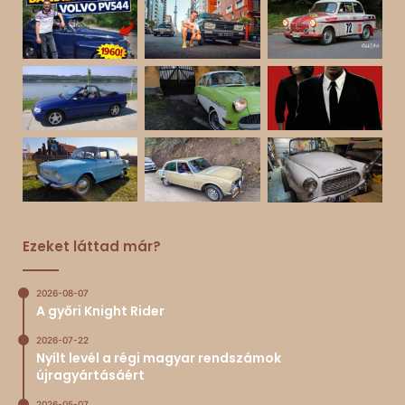
Ezeket láttad már?
2026-08-07
A győri Knight Rider
2026-07-22
Nyílt levél a régi magyar rendszámok
újragyártásáért
2026-05-07