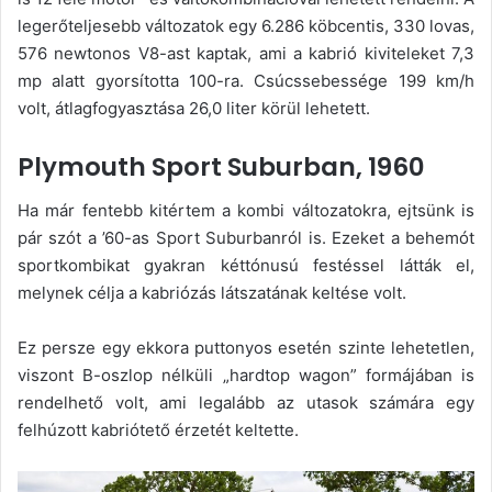
legerőteljesebb változatok egy 6.286 köbcentis, 330 lovas,
576 newtonos V8-ast kaptak, ami a kabrió kiviteleket 7,3
mp alatt gyorsította 100-ra. Csúcssebessége 199 km/h
volt, átlagfogyasztása 26,0 liter körül lehetett.
Plymouth Sport Suburban, 1960
Ha már fentebb kitértem a kombi változatokra, ejtsünk is
pár szót a ’60-as Sport Suburbanról is. Ezeket a behemót
sportkombikat gyakran kéttónusú festéssel látták el,
melynek célja a kabriózás látszatának keltése volt.
Ez persze egy ekkora puttonyos esetén szinte lehetetlen,
viszont B-oszlop nélküli „hardtop wagon” formájában is
rendelhető volt, ami legalább az utasok számára egy
felhúzott kabriótető érzetét keltette.