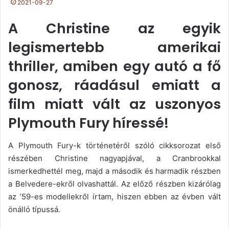
2021-09-27
A Christine az egyik
legismertebb amerikai
thriller, amiben egy autó a fő
gonosz, ráadásul emiatt a
film miatt vált az uszonyos
Plymouth Fury híressé!
A Plymouth Fury-k történetéről szóló cikksorozat első
részében Christine nagyapjával, a Cranbrookkal
ismerkedhettél meg, majd a második és harmadik részben
a Belvedere-ekről olvashattál. Az előző részben kizárólag
az ’59-es modellekről írtam, hiszen ebben az évben vált
önálló típussá.