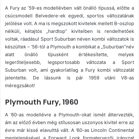
A Fury az ’59-es modellévben vált önálló típussá, előtte a
csúcsmodell Belvedere-ek egyedi, sportos változatának
jelölése volt. A ma is megszokott kivitelek mellett B-oszlop
nélküli, kétajtós „hardtop” kivitelben is rendelhetőek
voltak, ráadásul Sport Suburban néven kombi változatok is
készültek – ’56-tól a Plymouth a kombikat a „Suburban”név
alatt önálló típusként értékesítette, melyek
legerőteljesebb, legsportosabb változata a Sport
Suburban volt, ami gyakorlatilag a Fury kombi változatát
jelentette. De lássunk is pár 1959 utáni V8-as
méregzsákot!
Plymouth Fury, 1960
A ’60-as modellévre a Plymouth-okat ismét áttervezték,
ám az előző évben még stílusosan uszonyos kivitel erre az
évre már kissé elavulttá vált. A ’60-as Lincoln Continental
megjelenésével a Forward Look formatervezői irányzat