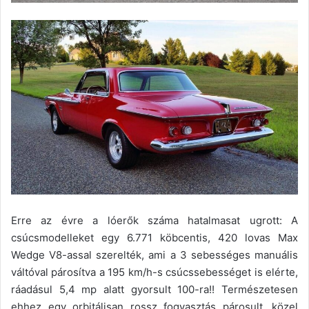
Erre az évre a lóerők száma hatalmasat ugrott: A
csúcsmodelleket egy 6.771 köbcentis, 420 lovas Max
Wedge V8-assal szerelték, ami a 3 sebességes manuális
váltóval párosítva a 195 km/h-s csúcssebességet is elérte,
ráadásul 5,4 mp alatt gyorsult 100-ra!! Természetesen
ehhez egy orbitálisan rossz fogyasztás párosult, közel