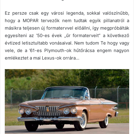
Ez persze csak egy városi legenda, sokkal valószínűbb,
hogy a MOPAR tervezők nem tudtak egyik pillanatról a
másikra teljesen új formatervvel előállni, így megpróbálták
egyesíteni az ’50-es évek „űr formaterveit” a következő
évtized letisztultabb vonásaival. Nem tudom Te hogy vagy
vele, de a ’61-es Plymouth-ok hűtőrácsa engem nagyon
emlékeztet a mai Lexus-ok orrára…