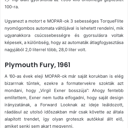
100-ra.
Ugyanezt a motort e MOPAR-ok 3 sebességes TorqueFlite
nyomógombos automata váltójával is lehetett rendelni, mik
ugyanakkora csúcssebességre és gyorsulásra voltak
képesek, a különbség, hogy az automaták átlagfogyasztása
nagyjából 2,0 literrel több, 28,0 liter volt.
Plymouth Fury, 1961
A ’60-as évek eleji MOPAR-ok már saját korukban is elég
bizarrnak tűntek, ezekre a formatervekre szokták azt
mondani, hogy „Virgil Exner bosszúja”: Ahogy fentebb
említettem, Exner nem tudta elfogadni, hogy saját design
irányzatának, a Forward Looknak az ideje leáldozott,
ráadásul az utolsó időszakban már csak követte az általa
alapított trendet, így olyan groteszk autókkal állt elő,
amiket senki sem akart megvenni.