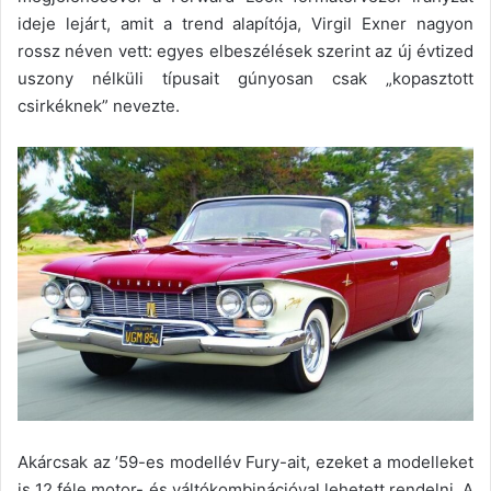
ideje lejárt, amit a trend alapítója, Virgil Exner nagyon
rossz néven vett: egyes elbeszélések szerint az új évtized
uszony nélküli típusait gúnyosan csak „kopasztott
csirkéknek” nevezte.
Akárcsak az ’59-es modellév Fury-ait, ezeket a modelleket
is 12 féle motor- és váltókombinációval lehetett rendelni. A