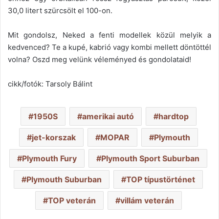
30,0 litert szürcsölt el 100-on.
Mit gondolsz, Neked a fenti modellek közül melyik a
kedvenced? Te a kupé, kabrió vagy kombi mellett döntöttél
volna? Oszd meg velünk véleményed és gondolataid!
cikk/fotók: Tarsoly Bálint
1950S
amerikai autó
hardtop
jet-korszak
MOPAR
Plymouth
Plymouth Fury
Plymouth Sport Suburban
Plymouth Suburban
TOP típustörténet
TOP veterán
villám veterán