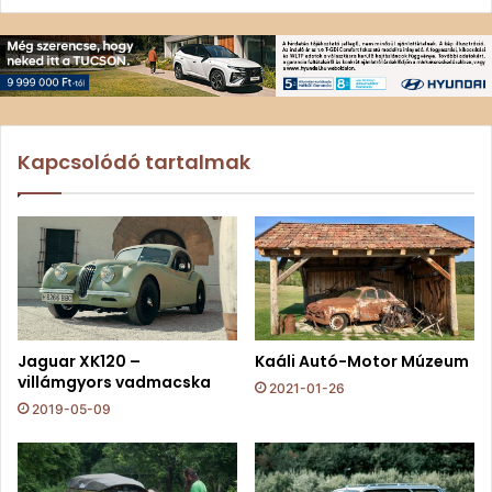
Kapcsolódó tartalmak
Jaguar XK120 –
Kaáli Autó-Motor Múzeum
villámgyors vadmacska
2021-01-26
2019-05-09