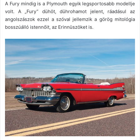
A Fury mindig is a Plymouth egyik legsportosabb modellje
volt. A „Fury” dühöt, dührohamot jelent, ráadásul az
angolszászok ezzel a szóval jellemzik a görög mitológia
bosszúálló istennőit, az Erinnüszöket is.