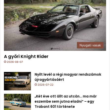
Nyugati vasak
A győri Knight Rider
2026-08-07
Nyílt levél a régi magyar rendszámok
újragyártásáért
2026-07-22
„Két éve ott állt az utcán… ma már
eszembe sem jutna eladni” – egy
Trabant 601 története