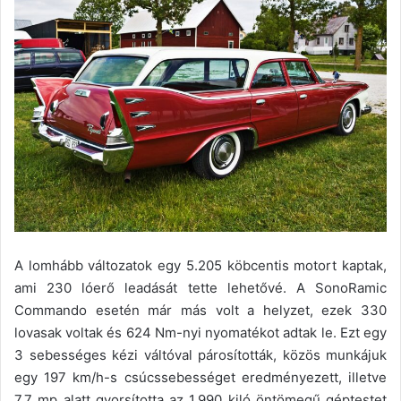
A lomhább változatok egy 5.205 köbcentis motort kaptak,
ami 230 lóerő leadását tette lehetővé. A SonoRamic
Commando esetén már más volt a helyzet, ezek 330
lovasak voltak és 624 Nm-nyi nyomatékot adtak le. Ezt egy
3 sebességes kézi váltóval párosították, közös munkájuk
egy 197 km/h-s csúcssebességet eredményezett, illetve
7,7 mp alatt gyorsította az 1.990 kiló öntömegű géptestet