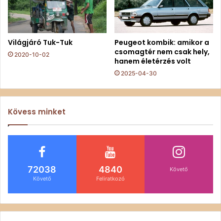
Világjáró Tuk-Tuk
Peugeot kombik: amikor a
csomagtér nem csak hely,
2020-10-02
hanem életérzés volt
2025-04-30
Kövess minket
72038
4840
Követő
Követő
Feliratkozó