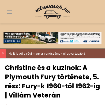
Menü
IV. Budakeszi Retro Autós és Ikarus találkozó – Suzukival a Sződy fivérek
Christine és a kuzinok: A
Plymouth Fury története, 5.
rész: Fury-k 1960-tól 1962-ig
| Villám Veterán