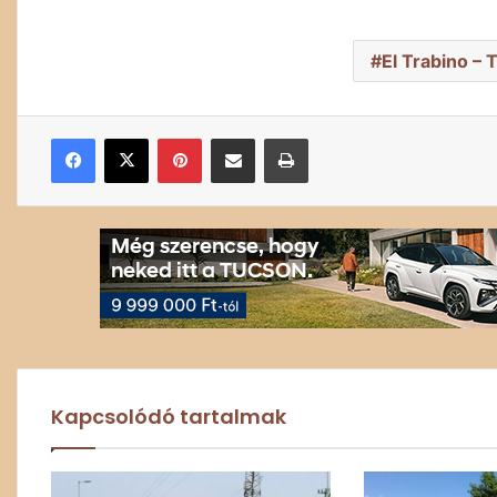
El Trabino – 
Facebook
X
Pinterest
Megosztás email-ben
Nyomtatás
Kapcsolódó tartalmak