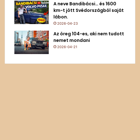
A neve Bandibácsi… és 1600
km-t jött Svédországból saját
lábon.
2026-04-23
Az öreg 104-es, aki nem tudott
nemet mondani
2026-04-21