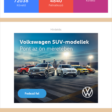
72038
4840
Követő
Követő
Feliratkozó
Hirdetés