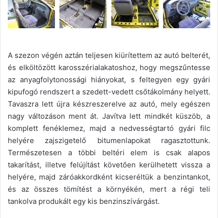
A szezon végén aztán teljesen kiürítettem az autó belterét,
és elköltözött karosszérialakatoshoz, hogy megszűntesse
az anyagfolytonossági hiányokat, s feltegyen egy gyári
kipufogó rendszert a szedett-vedett csőtákolmány helyett.
Tavaszra lett újra készreszerelve az autó, mely egészen
nagy változáson ment át. Javítva lett mindkét küszöb, a
komplett fenéklemez, majd a nedvességtartó gyári filc
helyére zajszigetelő bitumenlapokat ragasztottunk.
Természetesen a többi beltéri elem is csak alapos
takarítást, illetve felújítást követően kerülhetett vissza a
helyére, majd záróakkordként kicseréltük a benzintankot,
és az összes tömítést a környékén, mert a régi teli
tankolva produkált egy kis benzinszívárgást.