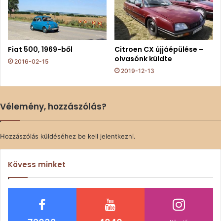
Fiat 500, 1969-ből
Citroen CX újjáépülése –
olvasónk küldte
2016-02-15
2019-12-13
Vélemény, hozzászólás?
Hozzászólás küldéséhez
be kell jelentkezni
.
Kövess minket