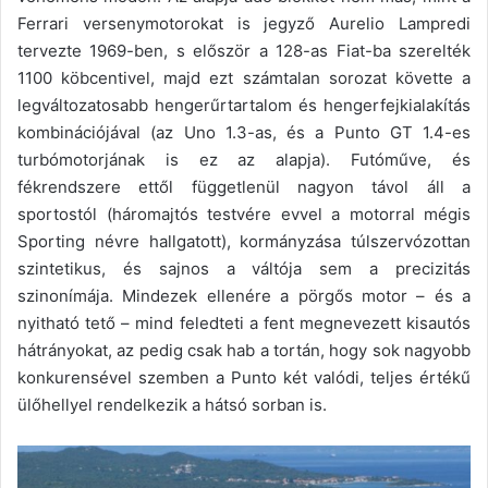
Ferrari versenymotorokat is jegyző Aurelio Lampredi
tervezte 1969-ben, s először a 128-as Fiat-ba szerelték
1100 köbcentivel, majd ezt számtalan sorozat követte a
legváltozatosabb hengerűrtartalom és hengerfejkialakítás
kombinációjával (az Uno 1.3-as, és a Punto GT 1.4-es
turbómotorjának is ez az alapja). Futóműve, és
fékrendszere ettől függetlenül nagyon távol áll a
sportostól (háromajtós testvére evvel a motorral mégis
Sporting névre hallgatott), kormányzása túlszervózottan
szintetikus, és sajnos a váltója sem a precizitás
szinonímája. Mindezek ellenére a pörgős motor – és a
nyitható tető – mind feledteti a fent megnevezett kisautós
hátrányokat, az pedig csak hab a tortán, hogy sok nagyobb
konkurensével szemben a Punto két valódi, teljes értékű
ülőhellyel rendelkezik a hátsó sorban is.