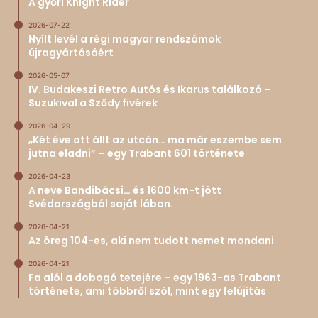
A győri Knight Rider
2026-07-22
Nyílt levél a régi magyar rendszámok
újragyártásáért
2026-05-07
IV. Budakeszi Retro Autós és Ikarus találkozó –
Suzukival a Sződy fivérek
2026-04-29
„Két éve ott állt az utcán… ma már eszembe sem
jutna eladni” – egy Trabant 601 története
2026-04-23
A neve Bandibácsi… és 1600 km-t jött
Svédországból saját lábon.
2026-04-21
Az öreg 104-es, aki nem tudott nemet mondani
2026-04-21
Fa alól a dobogó tetejére – egy 1963-as Trabant
története, ami többről szól, mint egy felújítás