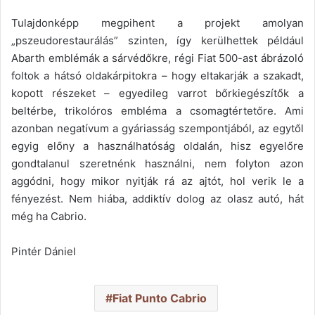
Tulajdonképp megpihent a projekt amolyan
„pszeudorestaurálás” szinten, így kerülhettek például
Abarth emblémák a sárvédőkre, régi Fiat 500-ast ábrázoló
foltok a hátsó oldakárpitokra – hogy eltakarják a szakadt,
kopott részeket – egyedileg varrot bőrkiegészítők a
beltérbe, trikolóros embléma a csomagtértetőre. Ami
azonban negatívum a gyáriasság szempontjából, az egytől
egyig előny a használhatóság oldalán, hisz egyelőre
gondtalanul szeretnénk használni, nem folyton azon
aggódni, hogy mikor nyitják rá az ajtót, hol verik le a
fényezést. Nem hiába, addiktív dolog az olasz autó, hát
még ha Cabrio.
Pintér Dániel
Fiat Punto Cabrio