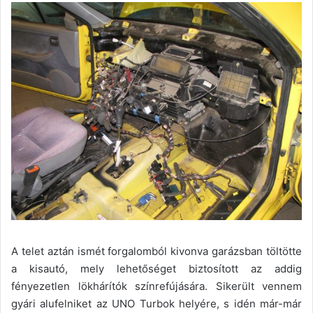
A telet aztán ismét forgalomból kivonva garázsban töltötte
a kisautó, mely lehetőséget biztosított az addig
fényezetlen lökhárítók színrefújására. Sikerült vennem
gyári alufelniket az UNO Turbok helyére, s idén már-már