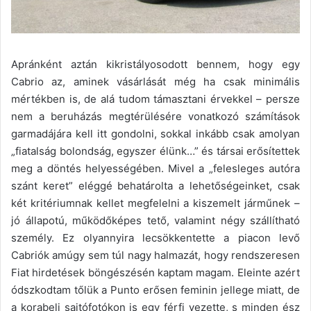
Apránként aztán kikristályosodott bennem, hogy egy
Cabrio az, aminek vásárlását még ha csak minimális
mértékben is, de alá tudom támasztani érvekkel – persze
nem a beruházás megtérülésére vonatkozó számítások
garmadájára kell itt gondolni, sokkal inkább csak amolyan
„fiatalság bolondság, egyszer élünk…” és társai erősítettek
meg a döntés helyességében. Mivel a „felesleges autóra
szánt keret” eléggé behatárolta a lehetőségeinket, csak
két kritériumnak kellet megfelelni a kiszemelt járműnek –
jó állapotú, működőképes tető, valamint négy szállítható
személy. Ez olyannyira lecsökkentette a piacon levő
Cabriók amúgy sem túl nagy halmazát, hogy rendszeresen
Fiat hirdetések böngészésén kaptam magam. Eleinte azért
ódszkodtam tőlük a Punto erősen feminin jellege miatt, de
a korabeli sajtófotókon is egy férfi vezette, s minden ész