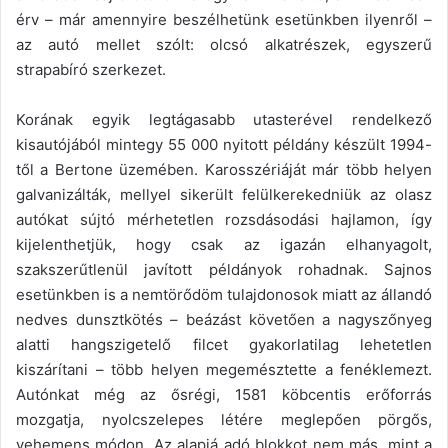
érv – már amennyire beszélhetünk esetünkben ilyenről –
az autó mellet szólt: olcsó alkatrészek, egyszerű
strapabíró szerkezet.
Korának egyik legtágasabb utasterével rendelkező
kisautójából mintegy 55 000 nyitott példány készült 1994-
től a Bertone üzemében. Karosszériáját már több helyen
galvanizálták, mellyel sikerült felülkerekedniük az olasz
autókat sújtó mérhetetlen rozsdásodási hajlamon, így
kijelenthetjük, hogy csak az igazán elhanyagolt,
szakszerűtlenül javított példányok rohadnak. Sajnos
esetünkben is a nemtörődöm tulajdonosok miatt az állandó
nedves dunsztkötés – beázást követően a nagyszőnyeg
alatti hangszigetelő filcet gyakorlatilag lehetetlen
kiszárítani – több helyen megemésztette a fenéklemezt.
Autónkat még az ősrégi, 1581 köbcentis erőforrás
mozgatja, nyolcszelepes létére meglepően pörgős,
vehemens módon. Az alapjá adó blokkot nem más, mint a