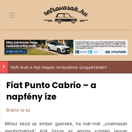
Menü
IV. Budakeszi Retro Autós és Ikarus találkozó – Suzukival a Sződy fivérek
Fiat Punto Cabrio – a
napfény íze
2015-12-02
Mihez kezd az ember gyereke, ha már-már „unalmasan
megbízhatóvá” érik össze az amúgy szintén lassan