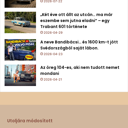
2026-07-22
„Két éve ott állt az utcán… ma már
eszembe sem jutna eladni” – egy
Trabant 601 története
2026-04-29
A neve Bandibácsi… és 1600 km-t jött
Svédországból saját lábon.
2026-04-23
Az öreg 104-es, aki nem tudott nemet
mondani
2026-04-21
Utoljára módosított