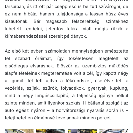
társaiban, és itt ott pár csepp eső is be tud szívárogni, de
ez nem hibája, hanem tulajdonsága a lassan húsz éves
kisautónak. Bár magasabb felszereltségi szintekhez
lehetett rendelni, jelentős felára miatt mégis ritkák a
klímaberendezéssel szerelt példányok.
Az első két évben számolatlan mennyiségben emésztette
fel szabad óráimat, így tökéletesen megfelelt az
elsődleges elvárásnak. Először az üzembiztos működés
alapfeltételeinek megteremtése volt a cél, így kapott négy
új gumit, fel lett újítva a fékrendszer, cserélve lett a
vezérlés, szíjak, szűrők, folyadékok, gyertyák, kuplung,
mind a négy lengéscsillapító, a teljesség igénye nélkül
szinte minden, amit ilyenkor szokás. Hibátlanul szolgált az
autó egész nyáron – a horvátországi nyaralás során is –
felejthetetlen élménnyé téve annak minden percét.