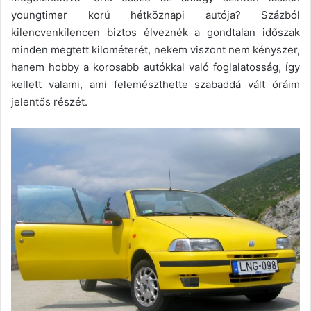
youngtimer korú hétköznapi autója? Százból
kilencvenkilencen biztos élveznék a gondtalan időszak
minden megtett kilométerét, nekem viszont nem kényszer,
hanem hobby a korosabb autókkal való foglalatosság, így
kellett valami, ami felemészthette szabaddá vált óráim
jelentős részét.