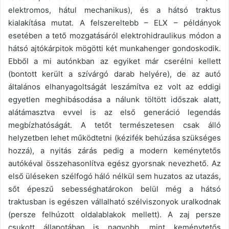
elektromos, hátul mechanikus), és a hátsó traktus
kialakítása mutat. A felszereltebb – ELX – példányok
esetében a tető mozgatásáról elektrohidraulikus módon a
hátsó ajtókárpitok mögötti két munkahenger gondoskodik.
Ebből a mi autónkban az egyiket már cserélni kellett
(bontott került a szívárgó darab helyére), de az autó
általános elhanyagoltságát leszámítva ez volt az eddigi
egyetlen meghibásodása a nálunk töltött időszak alatt,
alátámasztva evvel is az első generáció legendás
megbízhatóságát. A tetőt természetesen csak álló
helyzetben lehet működtetni (kézifék behúzása szükséges
hozzá), a nyitás zárás pedig a modern keménytetős
autókéval összehasonlítva egész gyorsnak nevezhető. Az
első üléseken szélfogó háló nélkül sem huzatos az utazás,
sőt épeszű sebességhatárokon belül még a hátsó
traktusban is egészen vállalható szélviszonyok uralkodnak
(persze felhúzott oldalablakok mellett). A zaj persze
csukott állapotában is nagyobb, mint keménytetős