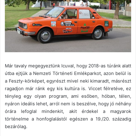
Már tavaly megegyeztünk Icuval, hogy 2018-as túránk alatt
útba ejtjük a Nemzeti Történeti Emlékparkot, azon belül is
a Feszty-körképet, egyrészt mivel neki kimaradt, másrészt
ragadjon már ránk egy kis kultúra is. Viccet félretéve, ez
tényleg egy olyan program, ami esőben, hóban, télen,
nyáron ideális lehet, arról nem is beszélve, hogy jó néhány
órára lefoglal mindenkit, akit érdekel a magyarok
történelme a honfoglalástól egészen a 19./20. századig
bezárólag.