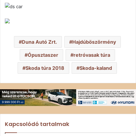
Duna Autó Zrt.
Hajdúböszörmény
Ópusztaszer
retróvasak túra
Skoda túra 2018
Skoda-kaland
Kapcsolódó tartalmak