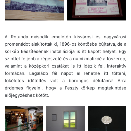
A Rotunda második emeletén kisvárosi és nagyvárosi
promenádot alakítottak ki, 1896-os köntösbe bújtatva, de a
körkép készítésének installációja is itt kapott helyet. Egy
szinttel feljebb a régészeté és a numizmatikáé a főszerep,
valamint a középkori csatákat is itt idézik fel, interaktív
formában. Legalább fél napot el lehetne itt tölteni,
tökéletes időtöltés volt a borongós délutánra! Arra
érdemes figyelni, hogy a Feszty-körkép megtekintése
előjegyzéshez kötött.