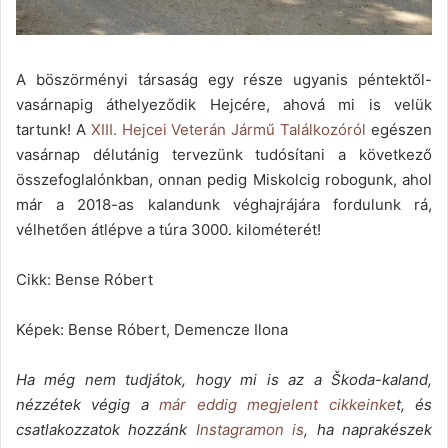
A böszörményi társaság egy része ugyanis péntektől-
vasárnapig áthelyeződik Hejcére, ahová mi is velük
tartunk! A
XIII. Hejcei Veterán Jármű Találkozóról
egészen
vasárnap délutánig tervezünk tudósítani a következő
összefoglalónkban, onnan pedig Miskolcig robogunk, ahol
már a 2018-as kalandunk véghajrájára fordulunk rá,
vélhetően átlépve a túra 3000. kilométerét!
Cikk: Bense Róbert
Képek: Bense Róbert, Demencze Ilona
Ha még nem tudjátok, hogy mi is az a Škoda-kaland,
nézzétek végig a
már eddig megjelent cikkeinke
t, és
csatlakozzatok hozzánk
Instagramon is
, ha naprakészek