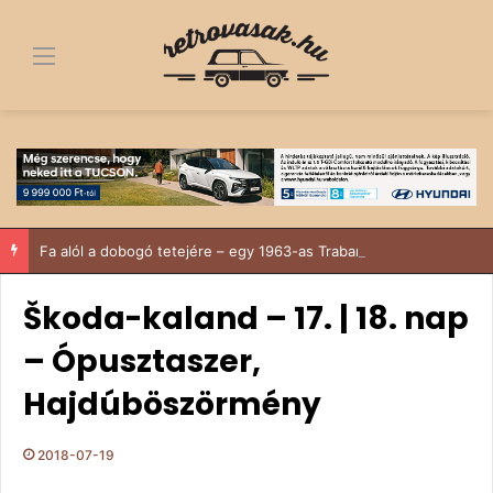
Menü
Fa alól a dobogó tetejére – egy 1963-as Trabant története, ami többről szól, mint egy felújítás
Škoda-kaland – 17. | 18. nap
– Ópusztaszer,
Hajdúböszörmény
2018-07-19