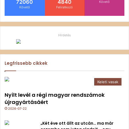
72060
4840
Követő
Követő
Feliratkozó
Hirdetés
Legfrissebb cikkek
Keleti vasak
Nyílt levél a régi magyar rendszámok
újragyártásáért
2026-07-22
„Két éve ott állt az utcán… ma már