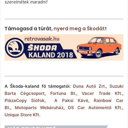
szeretnétek maradni!
Támogasd a túrát,
nyerd meg a Škodát
!
A Škoda-kaland fő támogatói:
Duna Autó Zrt.
,
Suzuki
Barta Cégcsoport
,
Fortuna Bt.
,
Vacer Trade Kft.
,
PlázaCopy Siófok
,
A Paksi Kávé
,
Rainbow Car
Bt.
,
Motoparts Webáruház
,
DS Car Autómentő Kft.,
Unique Store Kft.