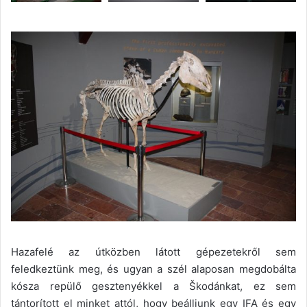
Hazafelé az útközben látott gépezetekről sem
feledkeztünk meg, és ugyan a szél alaposan megdobálta
kósza repülő gesztenyékkel a Škodánkat, ez sem
tántorított el minket attól, hogy beálljunk egy IFA és egy