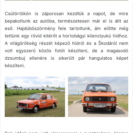
Csütörtökön is záporosan kezdtük a napot, de mire
bepakoltunk az autóba, természetesen már el is állt az
eső. Hajdúböszörmény fele tartottunk, ám előtte még
tettünk egy rövid kitérőt a hortobágyi kilenclyukú hídhoz.
A világörökség részét képező hídról és a Škodáról nem
volt egyszerű közös fotót készíteni, de a magasodó
dzsumbuj ellenére is sikerült pár hangulatos képet
készíteni.