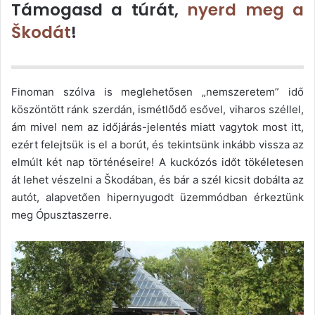
Támogasd a túrát,
nyerd meg a
Škodát
!
Finoman szólva is meglehetősen „nemszeretem” idő
köszöntött ránk szerdán, ismétlődő esővel, viharos széllel,
ám mivel nem az időjárás-jelentés miatt vagytok most itt,
ezért felejtsük is el a borút, és tekintsünk inkább vissza az
elmúlt két nap történéseire! A kuckózós időt tökéletesen
át lehet vészelni a Škodában, és bár a szél kicsit dobálta az
autót, alapvetően hipernyugodt üzemmódban érkeztünk
meg Ópusztaszerre.