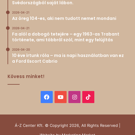
Svédországból saját lábon.
2026-04-21
Az öreg 104-es, aki nem tudott nemet mondani
2026-04-21
Fa alól a dobogó tetejére – egy 1963-as Trabant
története, ami többről szól, mint egy felújítás
2026-04-20
10 éve írtunk róla – ma is napi használatban van ez
a Ford Escort Cabrio
Kövess minket!
Facebook
YouTube
Instagram
TikTok
Á-Z Center Kft. © Copyright 2026, All Rights Reserved |
Website by
Marketing Market