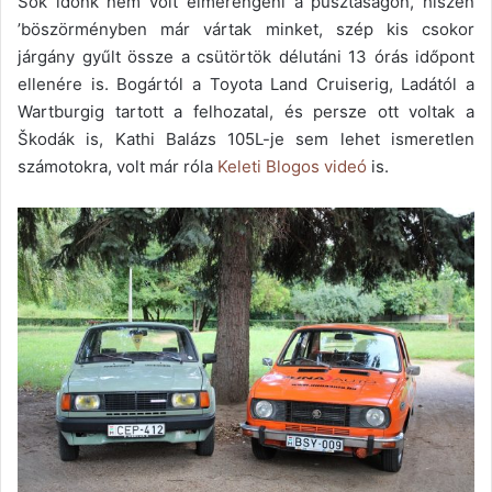
Sok időnk nem volt elmerengeni a pusztaságon, hiszen
’böszörményben már vártak minket, szép kis csokor
járgány gyűlt össze a csütörtök délutáni 13 órás időpont
ellenére is. Bogártól a Toyota Land Cruiserig, Ladától a
Wartburgig tartott a felhozatal, és persze ott voltak a
Škodák is, Kathi Balázs 105L-je sem lehet ismeretlen
számotokra, volt már róla
Keleti Blogos videó
is.