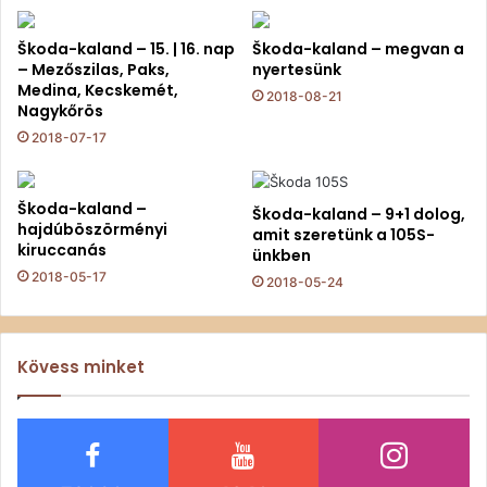
Škoda-kaland – 15. | 16. nap
Škoda-kaland – megvan a
– Mezőszilas, Paks,
nyertesünk
Medina, Kecskemét,
2018-08-21
Nagykőrös
2018-07-17
Škoda-kaland –
Škoda-kaland – 9+1 dolog,
hajdúböszörményi
amit szeretünk a 105S-
kiruccanás
ünkben
2018-05-17
2018-05-24
Kövess minket