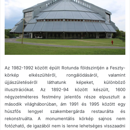
Az 1982-1992 között épült Rotunda földszintjén a Feszty-
körkép elkészültéről, rongálódásáról, valamint
újjászületéséről láthatunk képeket, különböző
illusztrációkat. Az 1892-94 között készült, 1600
négyzetméteres festmény jelentős része elpusztult a
második világháborúban, ám 1991 és 1995 között egy
húszfős lengyel szakembergárda restaurálta és
rekonstruálta. A monumentális körkép sajnos nem
fotózható, de igazából nem is lenne lehetséges visszaadni