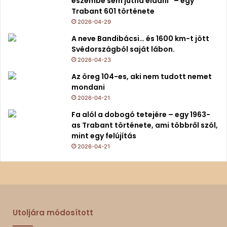
eszembe sem jutna eladni” – egy
Trabant 601 története
2026-04-29
A neve Bandibácsi… és 1600 km-t jött
Svédországból saját lábon.
2026-04-23
Az öreg 104-es, aki nem tudott nemet
mondani
2026-04-21
Fa alól a dobogó tetejére – egy 1963-
as Trabant története, ami többről szól,
mint egy felújítás
2026-04-21
Utoljára módosított