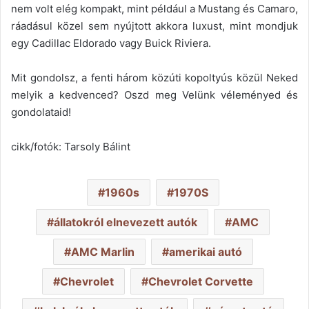
nem volt elég kompakt, mint például a Mustang és Camaro,
ráadásul közel sem nyújtott akkora luxust, mint mondjuk
egy Cadillac Eldorado vagy Buick Riviera.
Mit gondolsz, a fenti három közúti kopoltyús közül Neked
melyik a kedvenced? Oszd meg Velünk véleményed és
gondolataid!
cikk/fotók: Tarsoly Bálint
1960s
1970S
állatokról elnevezett autók
AMC
AMC Marlin
amerikai autó
Chevrolet
Chevrolet Corvette