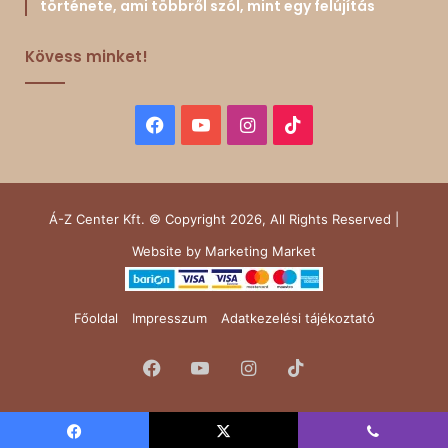
története, ami többről szól, mint egy felújítás
Kövess minket!
Facebook
YouTube
Instagram
TikTok
Á-Z Center Kft. © Copyright 2026, All Rights Reserved |
Website by
Marketing Market
Főoldal
Impresszum
Adatkezelési tájékoztató
Facebook
YouTube
Instagram
TikTok