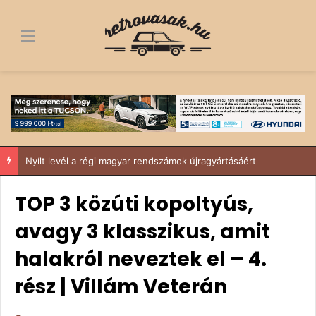
Menü
IV. Budakeszi Retro Autós és Ikarus találkozó – Suzukival a Sződy fivérek
TOP 3 közúti kopoltyús,
avagy 3 klasszikus, amit
halakról neveztek el – 4.
rész | Villám Veterán