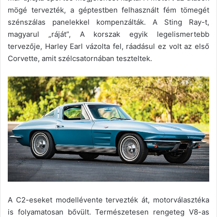
mögé tervezték, a géptestben felhasznált fém tömegét
szénszálas panelekkel kompenzálták. A Sting Ray-t,
magyarul „ráját”, A korszak egyik legelismertebb
tervezője, Harley Earl vázolta fel, ráadásul ez volt az első
Corvette, amit szélcsatornában teszteltek.
A C2-eseket modellévente tervezték át, motorválasztéka
is folyamatosan bővült. Természetesen rengeteg V8-as