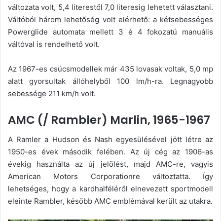
változata volt, 5,4 literestől 7,0 literesig lehetett választani.
Váltóból három lehetőség volt elérhető: a kétsebességes
Powerglide automata mellett 3 é 4 fokozatú manuális
váltóval is rendelhető volt.
Az 1967-es csúcsmodellek már 435 lovasak voltak, 5,0 mp
alatt gyorsultak állóhelyből 100 lm/h-ra. Legnagyobb
sebessége 211 km/h volt.
AMC (/ Rambler) Marlin, 1965-1967
A Ramler a Hudson és Nash egyesülésével jött létre az
1950-es évek második felében. Az új cég az 1906-as
évekig használta az új jelölést, majd AMC-re, vagyis
American Motors Corporationre változtatta. Így
lehetséges, hogy a kardhalféléről elnevezett sportmodell
eleinte Rambler, később AMC emblémával került az utakra.