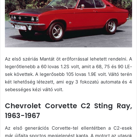
Az első szériás Mantát öt erőforrással lehetett rendelni. A
legerőtlenebb a 60 lovas 1.2S volt, amit a 68, 75 és 90 LE-
sek követtek. A legerősebb 105 lovas 1.9E volt. Váltó terén
két lehetőség létezett, ami egy 3 fokozatú automata és 4
sebességes kézi váltó volt.
Chevrolet Corvette C2 Sting Ray,
1963-1967
Az első generációs Corvette-tel ellentétben a C2-esek
már újfajta sportos megjelenést kapta. A motort az utasok