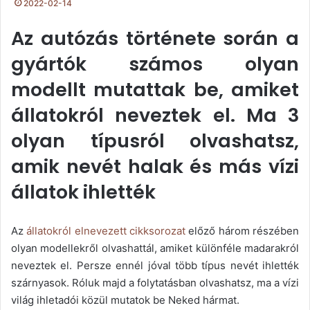
2022-02-14
Az autózás története során a
gyártók számos olyan
modellt mutattak be, amiket
állatokról neveztek el. Ma 3
olyan típusról olvashatsz,
amik nevét halak és más vízi
állatok ihlették
Az
állatokról elnevezett cikksorozat
előző három részében
olyan modellekről olvashattál, amiket különféle madarakról
neveztek el. Persze ennél jóval több típus nevét ihlették
szárnyasok. Róluk majd a folytatásban olvashatsz, ma a vízi
világ ihletadói közül mutatok be Neked hármat.