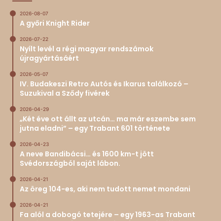
2026-08-07
A győri Knight Rider
2026-07-22
Nyílt levél a régi magyar rendszámok
újragyártásáért
2026-05-07
IV. Budakeszi Retro Autós és Ikarus találkozó –
Suzukival a Sződy fivérek
2026-04-29
„Két éve ott állt az utcán… ma már eszembe sem
jutna eladni” – egy Trabant 601 története
2026-04-23
A neve Bandibácsi… és 1600 km-t jött
Svédországból saját lábon.
2026-04-21
Az öreg 104-es, aki nem tudott nemet mondani
2026-04-21
Fa alól a dobogó tetejére – egy 1963-as Trabant