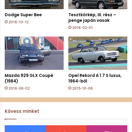
Dodge Super Bee
Tesztkörkép, III. rész –
penge japán vasak
2016-10-12
2018-02-01
Mazda 929 GLX Coupé
Opel Rekord A 1.7 S luxus,
(1984)
1964-ből
2016-06-02
2015-10-08
Kövess minket