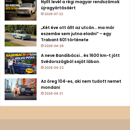
Nyílt levél a régi magyar rendszámok
újragyártásáért
2026-07-22
„Két éve ott állt az utcán… ma már
eszembe sem jutna eladni” – egy
Trabant 601 története
2026-04-29
A neve Bandibácsi… és 1600 km-t jött
Svédországból saját lábon.
2026-04-23
Az öreg 104-es, aki nem tudott nemet
mondani
2026-04-21