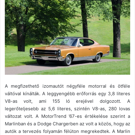
A megfizethető izomautót négyféle motorral és ötféle
váltóval kínálták. A leggyengébb erőforrás egy 3,8 literes
V8-as volt, ami 155 ló erejével dolgozott. A
legerőteljesebb az 5,6 literes, szintén V8-as, 280 lovas
változat volt. A MotorTrend ’67-es értékelése szerint a
Marlinban és a Dodge Chargerben az volt a közös, hogy az
autók a tervezés folyamán félúton megrekedtek. A Marlin