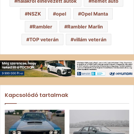
halakról elnevezett autók
német autó
NSZK
opel
Opel Manta
Rambler
Rambler Marlin
TOP veterán
villám veterán
Kapcsolódó tartalmak