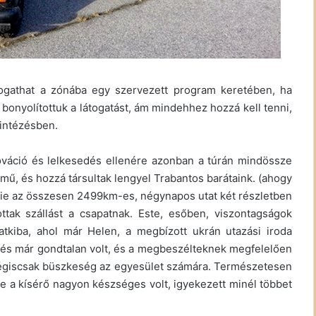
ogathat a zónába egy szervezett program keretében, ha
 bonyolítottuk a látogatást, ám mindehhez hozzá kell tenni,
 intézésben.
 ováció és lelkesedés ellenére azonban a túrán mindössze
rmű, és hozzá társultak lengyel Trabantos barátaink. (ahogy
ddie az összesen 2499km-es, négynapos utat két részletben
ttak szállást a csapatnak. Este, esőben, viszontagságok
atkiba, ahol már Helen, a megbízott ukrán utazási iroda
pés már gondtalan volt, és a megbeszélteknek megfelelően
mégiscsak büszkeség az egyesület számára. Természetesen
e a kísérő nagyon készséges volt, igyekezett minél többet