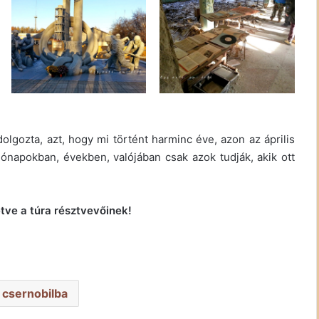
olgozta, azt, hogy mi történt harminc éve, azon az április
ónapokban, években, valójában csak azok tudják, akik ott
etve a túra résztvevőinek!
l csernobilba