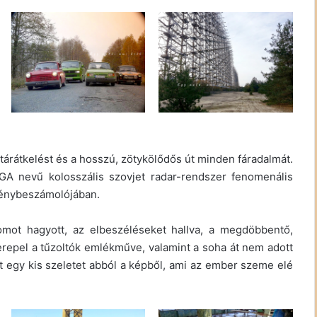
határátkelést és a hosszú, zötykölődős út minden fáradalmát.
GA nevű kolosszális szovjet radar-rendszer fenomenális
ménybeszámolójában.
mot hagyott, az elbeszéléseket hallva, a megdöbbentő,
erepel a tűzoltók emlékműve, valamint a soha át nem adott
t egy kis szeletet abból a képből, ami az ember szeme elé