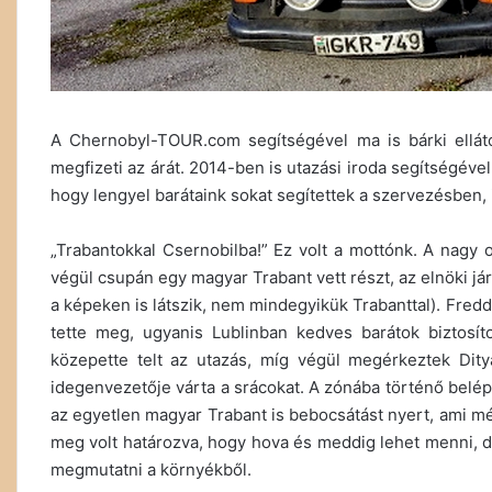
A Chernobyl-TOUR.com segítségével ma is bárki ellát
megfizeti az árát. 2014-ben is utazási iroda segítségével
hogy lengyel barátaink sokat segítettek a szervezésben,
„Trabantokkal Csernobilba!” Ez volt a mottónk. A nagy
végül csupán egy magyar Trabant vett részt, az elnöki já
a képeken is látszik, nem mindegyikük Trabanttal). Fre
tette meg, ugyanis Lublinban kedves barátok biztosíto
közepette telt az utazás, míg végül megérkeztek Dity
idegenvezetője várta a srácokat. A zónába történő belé
az egyetlen magyar Trabant is bebocsátást nyert, ami 
meg volt határozva, hogy hova és meddig lehet menni, d
megmutatni a környékből.