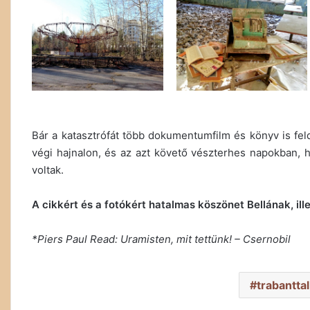
Bár a katasztrófát több dokumentumfilm és könyv is feld
végi hajnalon, és az azt követő vészterhes napokban, h
voltak.
A cikkért és a fotókért hatalmas köszönet Bellának, ill
*Piers Paul Read: Uramisten, mit tettünk! – Csernobil
trabantta