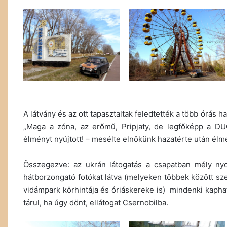
A látvány és az ott tapasztaltak feledtették a több órás 
„Maga a zóna, az erőmű, Pripjaty, de legfőképp a DU
élményt nyújtott! – mesélte elnökünk hazatérte után él
Összegezve: az ukrán látogatás a csapatban mély nyo
hátborzongató fotókat látva (melyeken többek között sz
vidámpark körhintája és óriáskereke is) mindenki kapha
tárul, ha úgy dönt, ellátogat Csernobilba.