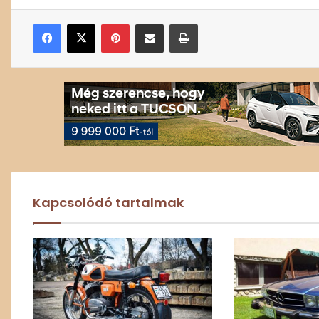
Facebook
X
Pinterest
Megosztás email-ben
Nyomtatás
Kapcsolódó tartalmak