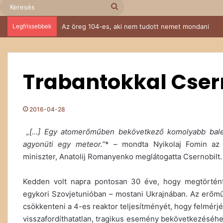
Keresés
Legfrissebbek
Az öreg 104-es, aki nem tudott nemet mondani
Trabantokkal Cser
2016-04-28
„[…] Egy atomerőműben bekövetkező komolyabb bale
agyonüti egy meteor.”
* – mondta Nyikolaj Fomin az
miniszter, Anatolij Romanyenko meglátogatta Csernobilt.
Kedden volt napra pontosan 30 éve, hogy megtörtént 
egykori Szovjetunióban – mostani Ukrajnában. Az erőmű 
csökkenteni a 4-es reaktor teljesítményét, hogy felmér
visszafordíthatatlan, tragikus esemény bekövetkezéséhez 