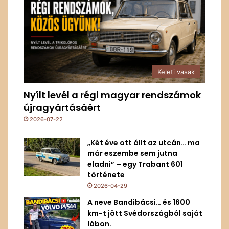
Keleti vasak
Nyílt levél a régi magyar rendszámok
újragyártásáért
2026-07-22
„Két éve ott állt az utcán… ma
már eszembe sem jutna
eladni” – egy Trabant 601
története
2026-04-29
A neve Bandibácsi… és 1600
km-t jött Svédországból saját
lábon.