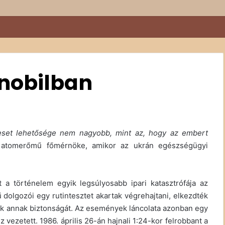
nobilban
set lehetősége nem nagyobb, mint az, hogy az embert
 atomerőmű főmérnöke, amikor az ukrán egészségügyi
a történelem egyik legsúlyosabb ipari katasztrófája az
dolgozói egy rutintesztet akartak végrehajtani, elkezdték
jék annak biztonságát. Az események láncolata azonban egy
vezetett. 1986. április 26-án hajnali 1:24-kor felrobbant a