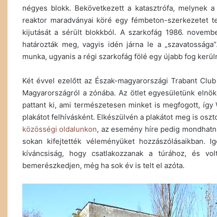
négyes blokk. Bekövetkezett a katasztrófa, melynek a
reaktor maradványai köré egy fémbeton-szerkezetet te
kijutását a sérült blokkból. A szarkofág 1986. novem
határozták meg, vagyis idén járna le a „szavatossága”
munka, ugyanis a régi szarkofág fölé egy újabb fog kerül
Két évvel ezelőtt az Észak-magyarországi Trabant Club
Magyarországról a zónába. Az ötlet egyesületünk elnö
pattant ki, ami természetesen minket is megfogott, íg
plakátot felhívásként. Elkészülvén a plakátot meg is osz
közösségi oldalunkon
, az esemény híre pedig mondhatni
sokan kifejtették véleményüket hozzászólásaikban. I
kíváncsiság, hogy csatlakozzanak a túrához, és vol
bemerészkedjen, még ha sok év is telt el azóta.