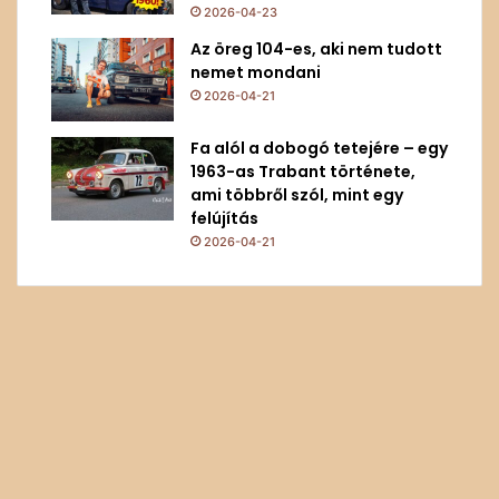
2026-04-23
Az öreg 104-es, aki nem tudott
nemet mondani
2026-04-21
Fa alól a dobogó tetejére – egy
1963-as Trabant története,
ami többről szól, mint egy
felújítás
2026-04-21