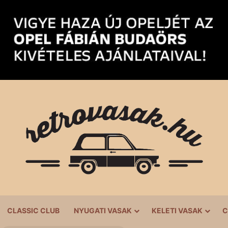
CLASSIC CLUB
NYUGATI VASAK
KELETI VASAK
C