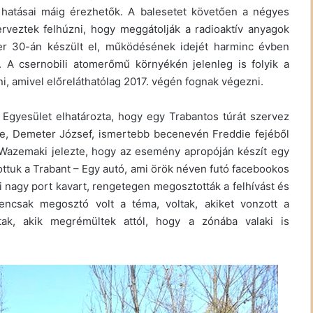
 hatásai máig érezhetők. A balesetet követően a négyes
rveztek felhúzni, hogy meggátolják a radioaktív anyagok
ber 30-án készült el, működésének idejét harminc évben
. A csernobili atomerőmű környékén jelenleg is folyik a
ni, amivel előreláthatólag 2017. végén fognak végezni.
 Egyesület elhatározta, hogy egy Trabantos túrát szervez
ke, Demeter József, ismertebb becenevén Freddie fejéből
y Wazemaki jelezte, hogy az esemény apropóján készít egy
tottuk a Trabant – Egy autó, ami örök néven futó facebookos
 nagy port kavart, rengetegen megosztották a felhívást és
gencsak megosztó volt a téma, voltak, akiket vonzott a
tak, akik megrémültek attól, hogy a zónába valaki is