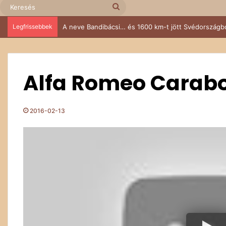
Keresés
Legfrissebbek
A neve Bandibácsi… és 1600 km-t jött Svédországból
Alfa Romeo Carabo
2016-02-13