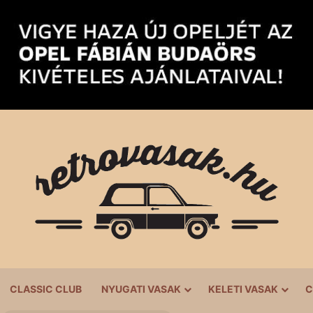
CLASSIC CLUB
NYUGATI VASAK
KELETI VASAK
C