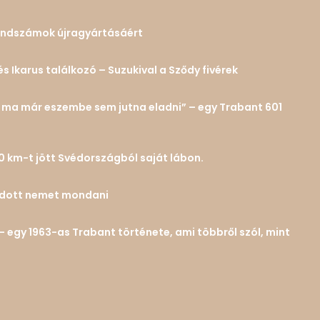
 rendszámok újragyártásáért
és Ikarus találkozó – Suzukival a Sződy fivérek
n… ma már eszembe sem jutna eladni” – egy Trabant 601
0 km-t jött Svédországból saját lábon.
tudott nemet mondani
– egy 1963-as Trabant története, ami többről szól, mint