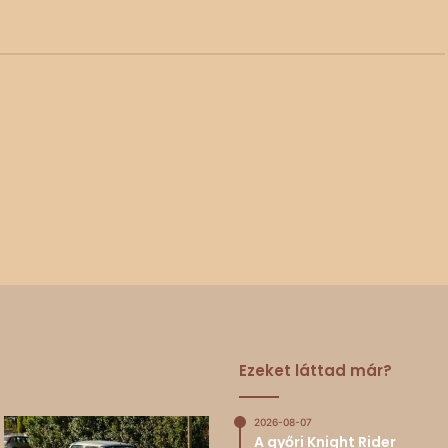
Ezeket láttad már?
2026-08-07
A győri Knight Rider