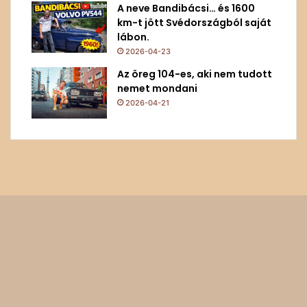
A neve Bandibácsi… és 1600
km-t jött Svédországból saját
lábon.
2026-04-23
Az öreg 104-es, aki nem tudott
nemet mondani
2026-04-21