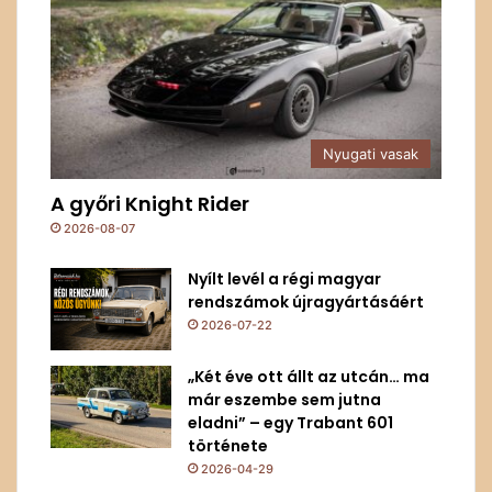
Nyugati vasak
A győri Knight Rider
2026-08-07
Nyílt levél a régi magyar
rendszámok újragyártásáért
2026-07-22
„Két éve ott állt az utcán… ma
már eszembe sem jutna
eladni” – egy Trabant 601
története
2026-04-29