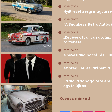
2026-07-22
Nyílt levél a régi magyar
2026-05-07
IV. Budakeszi Retro Autós 
2026-04-29
„Két éve ott állt az utcá
története
2026-04-23
A neve Bandibácsi… és 160
2026-04-21
Az öreg 104-es, aki nem 
2026-04-21
Fa alól a dobogó tetejére 
egy felújítás
Kövess minket!