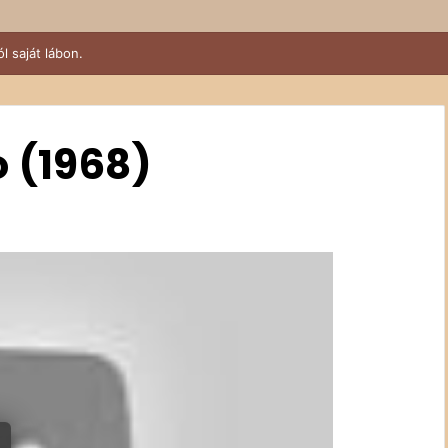
 saját lábon.
 (1968)