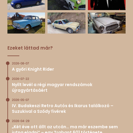
Ezeket láttad már?
2026-08-07
A győri Knight Rider
2026-07-22
Nyílt levél a régi magyar rendszámok
újragyártásáért
2026-05-07
IV. Budakeszi Retro Autós és Ikarus találkozó –
Suzukival a Sződy fivérek
2026-04-29
„Két éve ott állt az utcán… ma már eszembe sem
jutna eladni” – egy Trabant 601 története