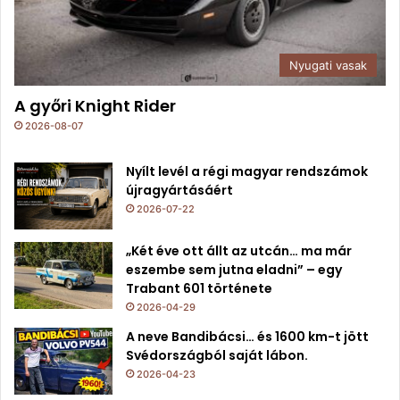
Nyugati vasak
A győri Knight Rider
2026-08-07
Nyílt levél a régi magyar rendszámok
újragyártásáért
2026-07-22
„Két éve ott állt az utcán… ma már
eszembe sem jutna eladni” – egy
Trabant 601 története
2026-04-29
A neve Bandibácsi… és 1600 km-t jött
Svédországból saját lábon.
2026-04-23