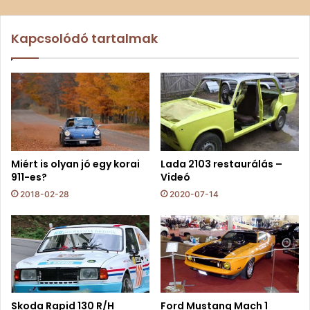
Kapcsolódó tartalmak
Miért is olyan jó egy korai
Lada 2103 restaurálás –
911-es?
Videó
2018-02-28
2020-07-14
Skoda Rapid 130 R/H
Ford Mustang Mach 1