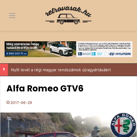
Menü
Nyílt levél a régi magyar rendszámok újragyártásáért
Alfa Romeo GTV6
2017-06-29