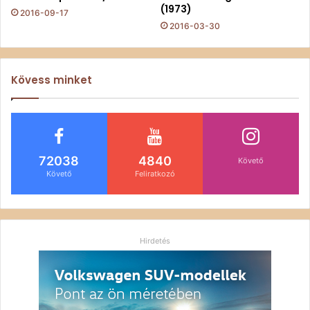
(1973)
2016-09-17
2016-03-30
Kövess minket
72038
4840
Követő
Követő
Feliratkozó
Hirdetés