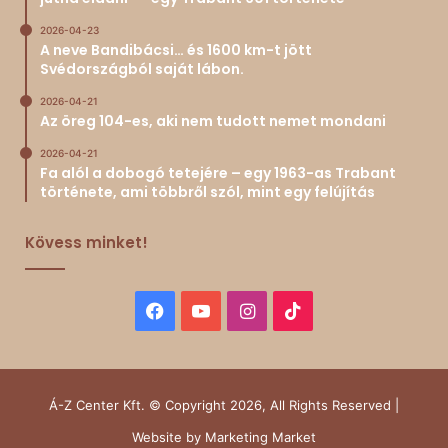
2026-04-23
A neve Bandibácsi… és 1600 km-t jött
Svédországból saját lábon.
2026-04-21
Az öreg 104-es, aki nem tudott nemet mondani
2026-04-21
Fa alól a dobogó tetejére – egy 1963-as Trabant
története, ami többről szól, mint egy felújítás
Kövess minket!
Facebook
YouTube
Instagram
TikTok
Á-Z Center Kft. © Copyright 2026, All Rights Reserved |
Website by
Marketing Market