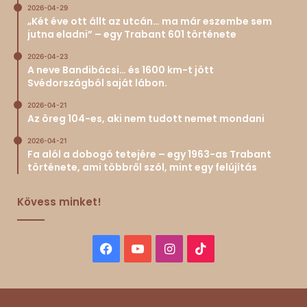
2026-04-29
„Két éve ott állt az utcán… ma már eszembe sem
jutna eladni” – egy Trabant 601 története
2026-04-23
A neve Bandibácsi… és 1600 km-t jött
Svédországból saját lábon.
2026-04-21
Az öreg 104-es, aki nem tudott nemet mondani
2026-04-21
Fa alól a dobogó tetejére – egy 1963-as Trabant
története, ami többről szól, mint egy felújítás
Kövess minket!
Facebook
YouTube
Instagram
TikTok