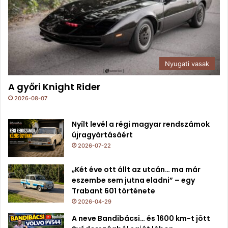
Nyugati vasak
A győri Knight Rider
2026-08-07
Nyílt levél a régi magyar rendszámok
újragyártásáért
2026-07-22
„Két éve ott állt az utcán… ma már
eszembe sem jutna eladni” – egy
Trabant 601 története
2026-04-29
A neve Bandibácsi… és 1600 km-t jött