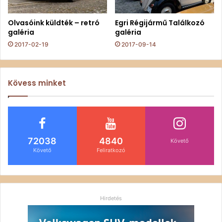
Olvasóink küldték – retró
Egri Régijármű Találkozó
galéria
galéria
2017-02-19
2017-09-14
Kövess minket
72038
4840
Követő
Követő
Feliratkozó
Hirdetés