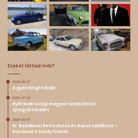
Ezeket láttad már?
2026-08-07
A győri Knight Rider
2026-07-22
Nyílt levél a régi magyar rendszámok
újragyártásáért
2026-05-07
IV. Budakeszi Retro Autós és Ikarus találkozó –
Suzukival a Sződy fivérek