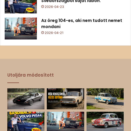
Svédországból saját lábon.
2026-04-23
Az öreg 104-es, aki nem tudott nemet
mondani
2026-04-21
Utoljára módosított