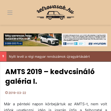
Menü
Nyílt levél a régi magyar rendszámok újragyártásáért
AMTS 2019 – kedvcsináló
galéria I.
2019-03-22
Már a pénteki napon körbejártuk az AMTS-t, nem volt
időnk unatkozni, idén is igazán ütős a felhozatal a