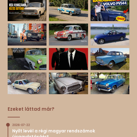
Ezeket láttad már?
2026-07-22
Nyílt levél a régi magyar rendszámok
újragyártásáért