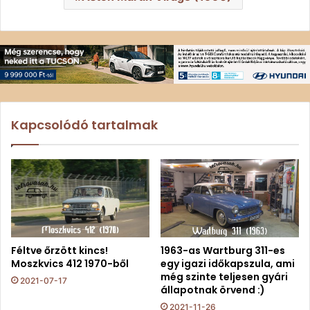
Kapcsolódó tartalmak
Féltve őrzött kincs!
1963-as Wartburg 311-es
Moszkvics 412 1970-ből
egy igazi időkapszula, ami
még szinte teljesen gyári
2021-07-17
állapotnak örvend :)
2021-11-26