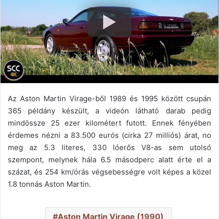
Az Aston Martin Virage-ből 1989 és 1995 között csupán
365 példány készült, a videón látható darab pedig
mindössze 25 ezer kilométert futott. Ennek fényében
érdemes nézni a 83.500 eurós (cirka 27 milliós) árat, no
meg az 5.3 literes, 330 lóerős V8-as sem utolsó
szempont, melynek hála 6.5 másodperc alatt érte el a
százat, és 254 km/órás végsebességre volt képes a közel
1.8 tonnás Aston Martin.
Aston Martin Virage (1990)