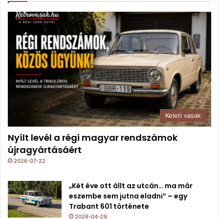
Keleti vasak
Nyílt levél a régi magyar rendszámok
újragyártásáért
2026-07-22
„Két éve ott állt az utcán… ma már
eszembe sem jutna eladni” – egy
Trabant 601 története
2026-04-29