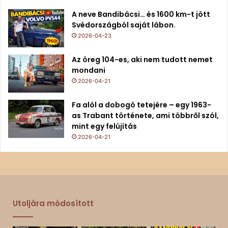
A neve Bandibácsi… és 1600 km-t jött
Svédországból saját lábon.
2026-04-23
Az öreg 104-es, aki nem tudott nemet
mondani
2026-04-21
Fa alól a dobogó tetejére – egy 1963-
as Trabant története, ami többről szól,
mint egy felújítás
2026-04-21
Utoljára módosított