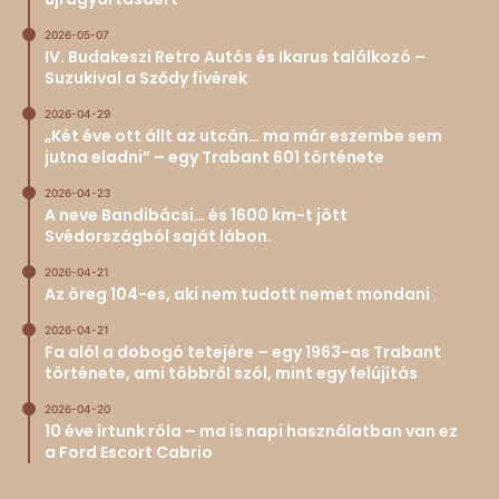
2026-05-07
IV. Budakeszi Retro Autós és Ikarus találkozó –
Suzukival a Sződy fivérek
2026-04-29
„Két éve ott állt az utcán… ma már eszembe sem
jutna eladni” – egy Trabant 601 története
2026-04-23
A neve Bandibácsi… és 1600 km-t jött
Svédországból saját lábon.
2026-04-21
Az öreg 104-es, aki nem tudott nemet mondani
2026-04-21
Fa alól a dobogó tetejére – egy 1963-as Trabant
története, ami többről szól, mint egy felújítás
2026-04-20
10 éve írtunk róla – ma is napi használatban van ez
a Ford Escort Cabrio