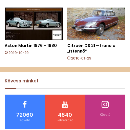
Aston Martin 1976 – 1980
Citroën DS 21 – francia
„Istennő”
2019-10-29
2016-01-29
Kövess minket
72060
4840
Követő
Követő
Feliratkozó