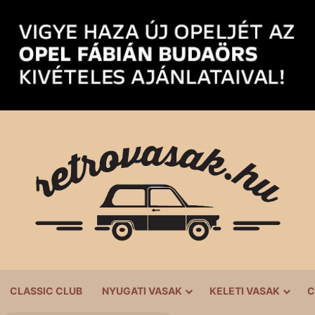
CLASSIC CLUB
NYUGATI VASAK
KELETI VASAK
C