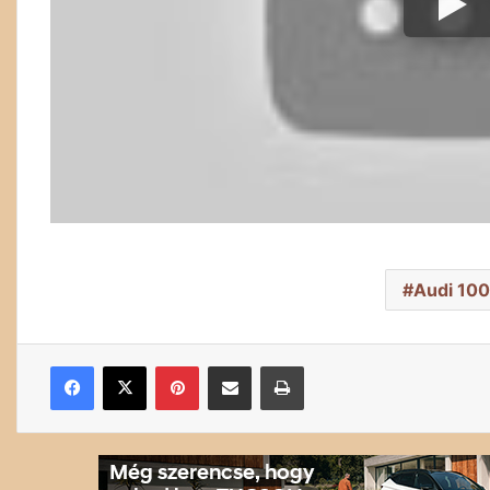
Audi 100
Facebook
X
Pinterest
Megosztás email-ben
Nyomtatás