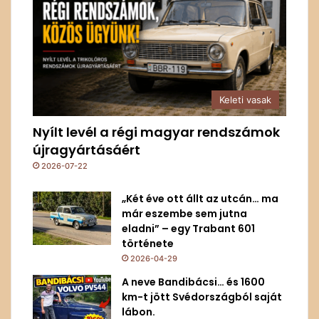
Keleti vasak
Nyílt levél a régi magyar rendszámok
újragyártásáért
2026-07-22
„Két éve ott állt az utcán… ma
már eszembe sem jutna
eladni” – egy Trabant 601
története
2026-04-29
A neve Bandibácsi… és 1600
km-t jött Svédországból saját
lábon.