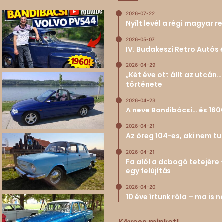
2026-07-22
Nyílt levél a régi magyar
2026-05-07
IV. Budakeszi Retro Autós 
2026-04-29
„Két éve ott állt az utcá
története
2026-04-23
A neve Bandibácsi… és 160
2026-04-21
Az öreg 104-es, aki nem 
2026-04-21
Fa alól a dobogó tetejére 
egy felújítás
2026-04-20
10 éve írtunk róla – ma is
Kövess minket!