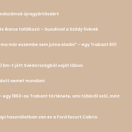
 rendszámok újragyártásáért
és Ikarus találkozó – Suzukival a Sződy fivérek
n… ma már eszembe sem jutna eladni” – egy Trabant 601
0 km-t jött Svédországból saját lábon.
tudott nemet mondani
– egy 1963-as Trabant története, ami többről szól, mint
 napi használatban van ez a Ford Escort Cabrio