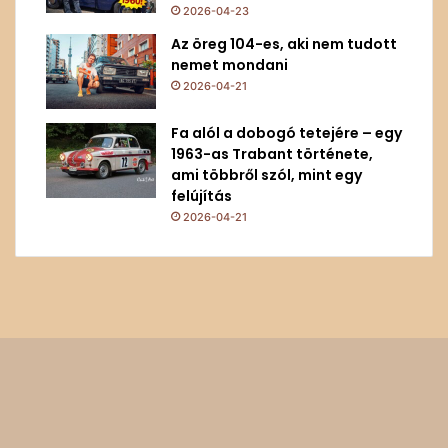
2026-04-23
Az öreg 104-es, aki nem tudott
nemet mondani
2026-04-21
Fa alól a dobogó tetejére – egy
1963-as Trabant története,
ami többről szól, mint egy
felújítás
2026-04-21