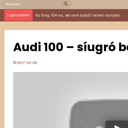
Keresés
Legfrissebbek
Az öreg 104-es, aki nem tudott nemet mondani
Audi 100 – síugró 
2017-02-09