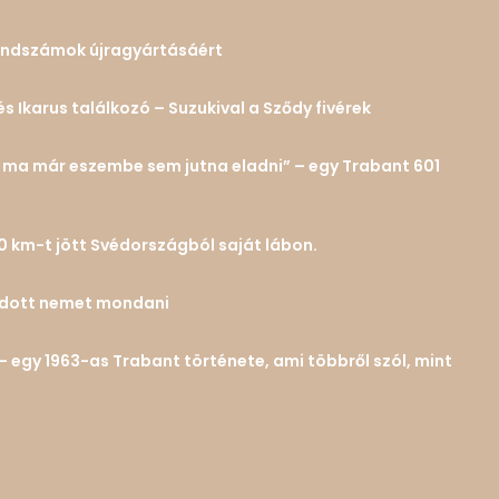
 rendszámok újragyártásáért
és Ikarus találkozó – Suzukival a Sződy fivérek
n… ma már eszembe sem jutna eladni” – egy Trabant 601
0 km-t jött Svédországból saját lábon.
tudott nemet mondani
– egy 1963-as Trabant története, ami többről szól, mint