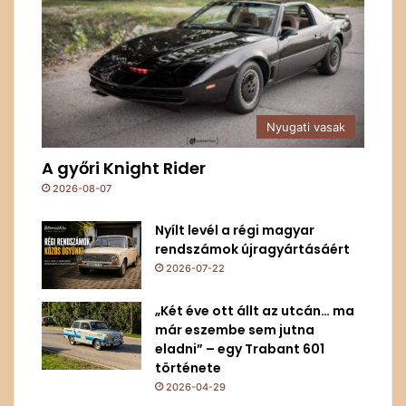
Nyugati vasak
A győri Knight Rider
2026-08-07
Nyílt levél a régi magyar
rendszámok újragyártásáért
2026-07-22
„Két éve ott állt az utcán… ma
már eszembe sem jutna
eladni” – egy Trabant 601
története
2026-04-29