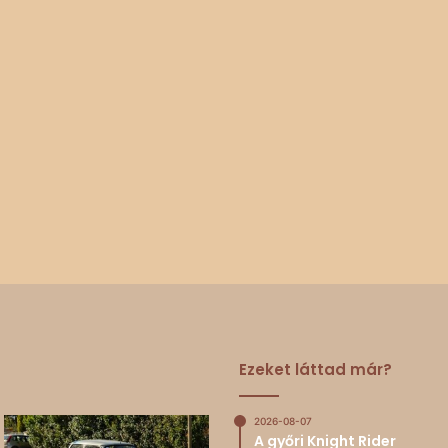
Ezeket láttad már?
2026-08-07
A győri Knight Rider