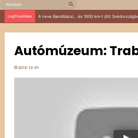
Keresés
Legfrissebbek
Az öreg 104-es, aki nem tudott nemet mondani
Autómúzeum: Trab
2015-12-01