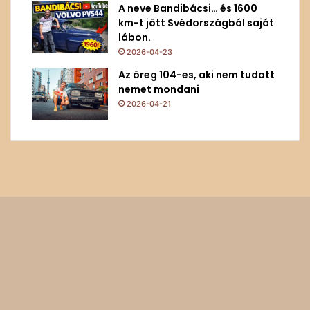
A neve Bandibácsi… és 1600
km-t jött Svédországból saját
lábon.
2026-04-23
Az öreg 104-es, aki nem tudott
nemet mondani
2026-04-21