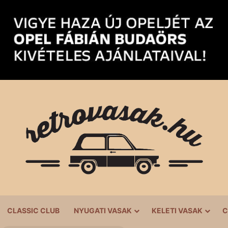
CLASSIC CLUB
NYUGATI VASAK
KELETI VASAK
C