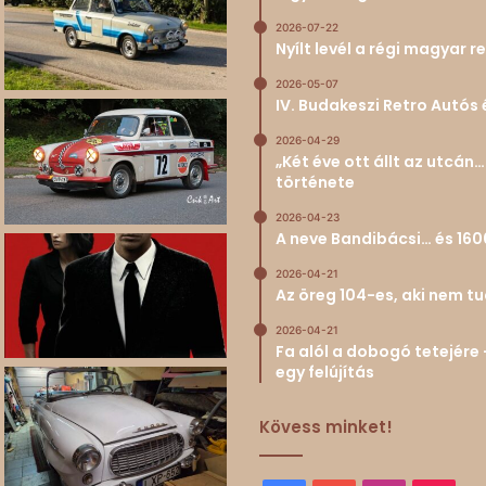
2026-07-22
Nyílt levél a régi magyar
2026-05-07
IV. Budakeszi Retro Autós 
2026-04-29
„Két éve ott állt az utcá
története
2026-04-23
A neve Bandibácsi… és 160
2026-04-21
Az öreg 104-es, aki nem 
2026-04-21
Fa alól a dobogó tetejére 
egy felújítás
Kövess minket!