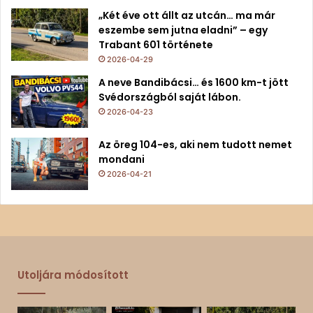
„Két éve ott állt az utcán… ma már
eszembe sem jutna eladni” – egy
Trabant 601 története
2026-04-29
A neve Bandibácsi… és 1600 km-t jött
Svédországból saját lábon.
2026-04-23
Az öreg 104-es, aki nem tudott nemet
mondani
2026-04-21
Utoljára módosított