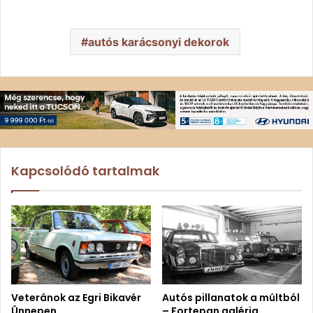
autós karácsonyi dekorok
Kapcsolódó tartalmak
Veteránok az Egri Bikavér
Autós pillanatok a múltból
Ünnepen
– Fortepan galéria