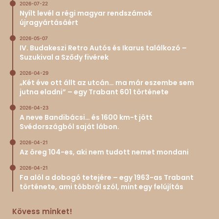
2026-07-22
Nyílt levél a régi magyar rendszámok
újragyártásáért
2026-05-07
IV. Budakeszi Retro Autós és Ikarus találkozó –
Suzukival a Sződy fivérek
2026-04-29
„Két éve ott állt az utcán… ma már eszembe sem
jutna eladni” – egy Trabant 601 története
2026-04-23
A neve Bandibácsi… és 1600 km-t jött
Svédországból saját lábon.
2026-04-21
Az öreg 104-es, aki nem tudott nemet mondani
2026-04-21
Fa alól a dobogó tetejére – egy 1963-as Trabant
története, ami többről szól, mint egy felújítás
Kövess minket!