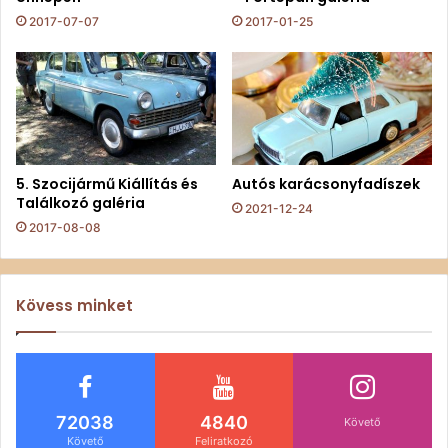
2017-07-07
2017-01-25
5. Szocijármű Kiállítás és
Autós karácsonyfadíszek
Találkozó galéria
2021-12-24
2017-08-08
Kövess minket
72038
4840
Követő
Követő
Feliratkozó