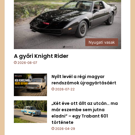
Nyugati vasak
A győri Knight Rider
2026-08-07
Nyílt levél a régi magyar
rendszámok újragyártásáért
2026-07-22
„Két éve ott állt az utcán… ma
már eszembe sem jutna
eladni” – egy Trabant 601
története
2026-04-29