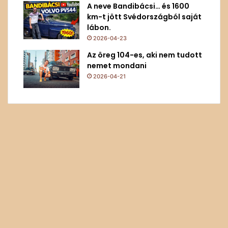
A neve Bandibácsi… és 1600
km-t jött Svédországból saját
lábon.
2026-04-23
Az öreg 104-es, aki nem tudott
nemet mondani
2026-04-21