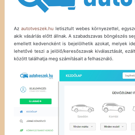
Az
autotveszek.hu
letisztult webes környezettel, egysz
akik vásárlás előtt állnak. A szabadszavas böngészés segí
emellett kedvencként is bejelölhetik azokat, melyek i
lehetővé teszi a jelölő/keresőszavak kiválasztását, ezá
között találhatja meg számításait a felhasználó.