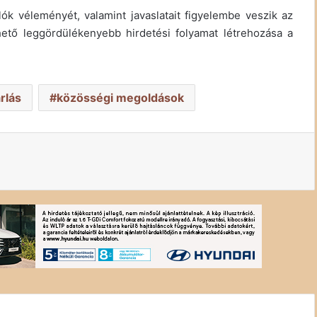
lók véleményét, valamint javaslatait figyelembe veszik az
lehető leggördülékenyebb hirdetési folyamat létrehozása a
rlás
közösségi megoldások