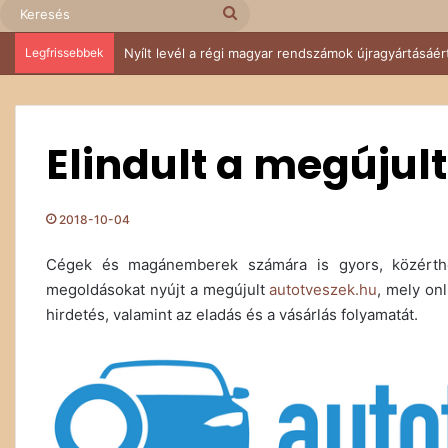
Keresés
Legfrissebbek
Nyílt levél a régi magyar rendszámok újragyártásáér
Elindult a megújul
2018-10-04
Cégek és magánemberek számára is gyors, közérthető
megoldásokat nyújt a megújult
autotveszek.hu
, mely onl
hirdetés, valamint az eladás és a vásárlás folyamatát.