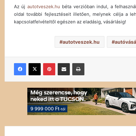
Az új
autotveszek.hu
béta verzióban indul, a felhaszná
oldal további fejlesztéseit illetően, melynek célja a 
kapcsolatfelvételtől egészen az eladásig, vásárlásig!
autotveszek.hu
autóvásá
Facebook
X
Pinterest
Megosztás email-ben
Nyomtatás