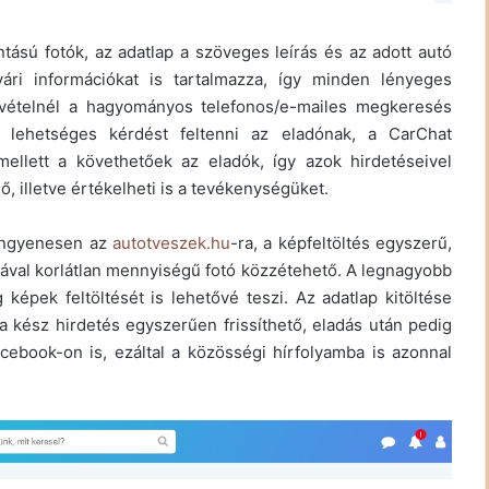
ású fotók, az adatlap a szöveges leírás és az adott autó
gyári információkat is tartalmazza, így minden lényeges
elvételnél a hagyományos telefonos/e-mailes megkeresés
is lehetséges kérdést feltenni az eladónak, a CarChat
mellett a követhetőek az eladók, így azok hirdetéseivel
 illetve értékelheti is a tevékenységüket.
 ingyenesen az
autotveszek.hu
-ra, a képfeltöltés egyszerű,
val korlátlan mennyiségű fotó közzétehető. A legnagyobb
épek feltöltését is lehetővé teszi. Az adatlap kitöltése
 a kész hirdetés egyszerűen frissíthető, eladás után pedig
acebook-on is, ezáltal a közösségi hírfolyamba is azonnal