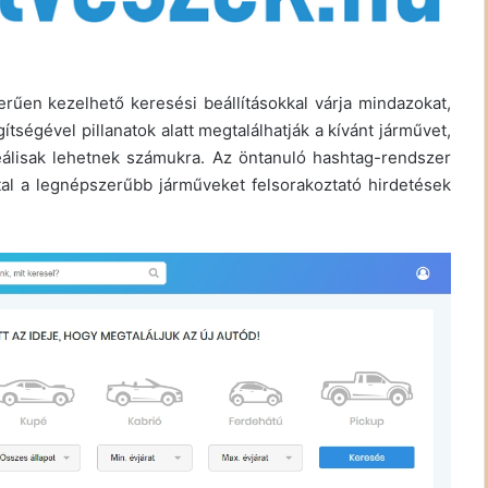
erűen kezelhető keresési beállításokkal várja mindazokat,
tségével pillanatok alatt megtalálhatják a kívánt járművet,
deálisak lehetnek számukra. Az öntanuló hashtag-rendszer
ltal a legnépszerűbb járműveket felsorakoztató hirdetések