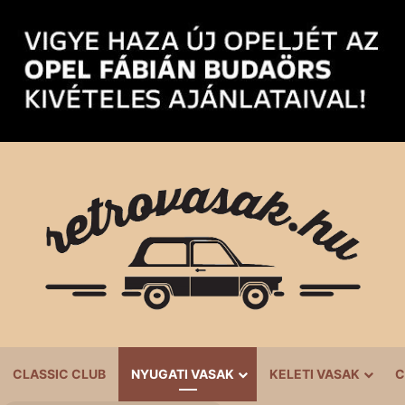
CLASSIC CLUB
NYUGATI VASAK
KELETI VASAK
C