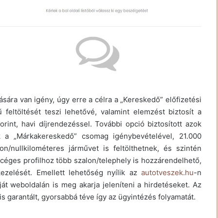
ára van igény, úgy erre a célra a „Kereskedő” előfizetési
feltöltését teszi lehetővé, valamint elemzést biztosít a
orint, havi díjrendezéssel. További opció biztosított azok
ők a „Márkakereskedő” csomag igénybevételével, 21.000
on/nullkilométeres járművet is feltölthetnek, és szintén
céges profilhoz több szalon/telephely is hozzárendelhető,
ezelését. Emellett lehetőség nyílik az
autotveszek.hu
-n
ját weboldalán is meg akarja jeleníteni a hirdetéseket. Az
s garantált, gyorsabbá téve így az ügyintézés folyamatát.