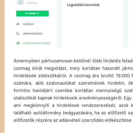
Amennyiben párhuzamosan kettőnél több hirdetés feladás
csomag kínál megoldást, mely korlátlan használt jármű 
hirdetések statisztikáiról. A csomag ára bruttó 19.000 f
számára, akik szalonautókat szeretnének hirdetni, 
forintos havidíjért cserébe korlátlan mennyiségű szal
statisztikát kapnak hirdetéseik eredményességéről. Egy 
ami megkönnyíti a hirdetések rendszerezését, azok k
található autóállomány beágyazására, ha az előfizető sa
előfizetők részére az adásvételi szerződés előkészítése i