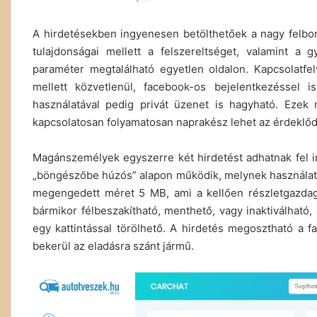
A hirdetésekben ingyenesen betölthetőek a nagy felbont
tulajdonságai mellett a felszereltséget, valamint a 
paraméter megtalálható egyetlen oldalon. Kapcsolatf
mellett közvetlenül, facebook-os bejelentkezéssel 
használatával pedig privát üzenet is hagyható. Ezek 
kapcsolatosan folyamatosan naprakész lehet az érdeklődő,
Magánszemélyek egyszerre két hirdetést adhatnak fel
„böngészőbe húzós” alapon működik, melynek használatá
megengedett méret 5 MB, ami a kellően részletgazdag k
bármikor félbeszakítható, menthető, vagy inaktiválható,
egy kattintással törölhető. A hirdetés megosztható a f
bekerül az eladásra szánt jármű.