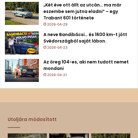
„Két éve ott állt az utcán… ma már
eszembe sem jutna eladni” – egy
Trabant 601 története
2026-04-29
A neve Bandibácsi… és 1600 km-t jött
Svédországból saját lábon.
2026-04-23
Az öreg 104-es, aki nem tudott nemet
mondani
2026-04-21
Utoljára módosított