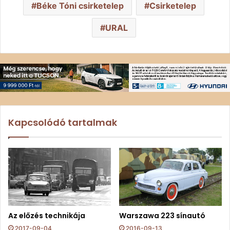
Béke Tóni csirketelep
Csirketelep
URAL
Kapcsolódó tartalmak
Az előzés technikája
Warszawa 223 sínautó
2017-09-04
2016-09-13