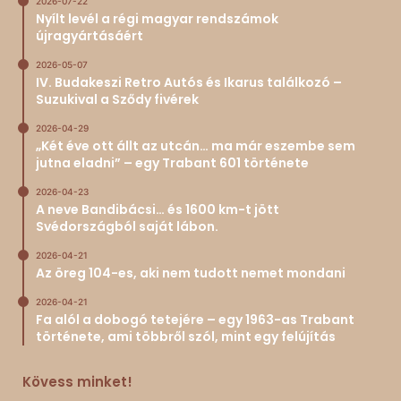
2026-07-22
Nyílt levél a régi magyar rendszámok
újragyártásáért
2026-05-07
IV. Budakeszi Retro Autós és Ikarus találkozó –
Suzukival a Sződy fivérek
2026-04-29
„Két éve ott állt az utcán… ma már eszembe sem
jutna eladni” – egy Trabant 601 története
2026-04-23
A neve Bandibácsi… és 1600 km-t jött
Svédországból saját lábon.
2026-04-21
Az öreg 104-es, aki nem tudott nemet mondani
2026-04-21
Fa alól a dobogó tetejére – egy 1963-as Trabant
története, ami többről szól, mint egy felújítás
Kövess minket!