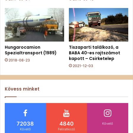
Hungarocamion
Tiszaparti találkozó, a
Spezialtransport (1989)
BABA 40-es rajtszámot
kapott – Csirketelep
2018-08-23
2021-12-03
Kövess minket
72038
4840
Követő
Követő
Feliratkozó