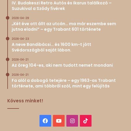
IV. Budakeszi Retro Autós és Ikarus találkozó –
Suzukival a Sződy fivérek
2026-04-29
„Két éve ott állt az utcán… ma már eszembe sem
jutna eladni” – egy Trabant 601 története
2026-04-23
A neve Bandibácsi… és 1600 km-t jött
Svédországból saját lábon.
2026-04-21
Az öreg 104-es, aki nem tudott nemet mondani
2026-04-21
Fa alól a dobogó tetejére – egy 1963-as Trabant
története, ami többről szól, mint egy felújítás
Kövess minket!
Facebook
YouTube
Instagram
TikTok