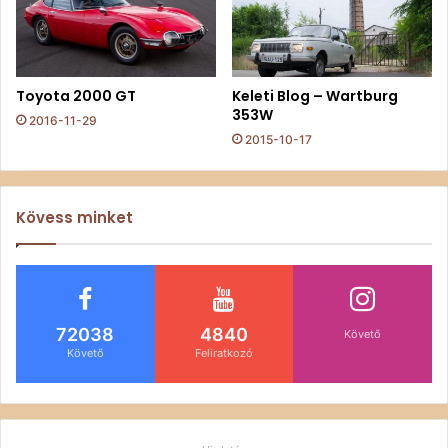
Toyota 2000 GT
Keleti Blog – Wartburg
353W
2016-11-29
2015-10-17
Kövess minket
72038
4840
Követő
Követő
Feliratkozó