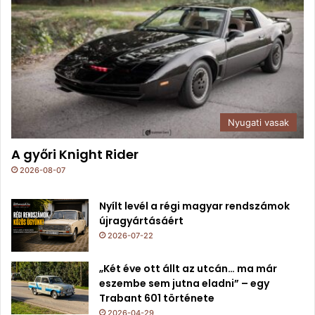
Nyugati vasak
A győri Knight Rider
2026-08-07
Nyílt levél a régi magyar rendszámok
újragyártásáért
2026-07-22
„Két éve ott állt az utcán… ma már
eszembe sem jutna eladni” – egy
Trabant 601 története
2026-04-29