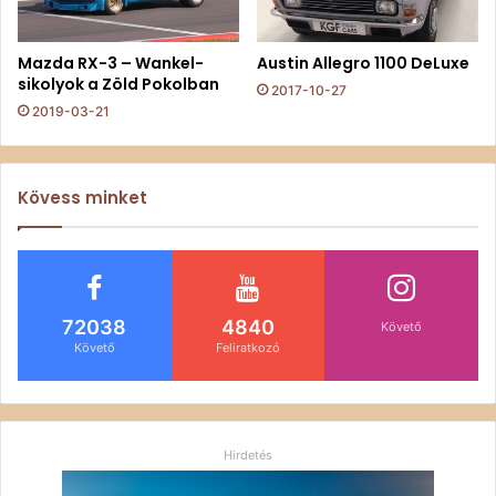
Mazda RX-3 – Wankel-
Austin Allegro 1100 DeLuxe
sikolyok a Zöld Pokolban
2017-10-27
2019-03-21
Kövess minket
72038
4840
Követő
Követő
Feliratkozó
Hirdetés