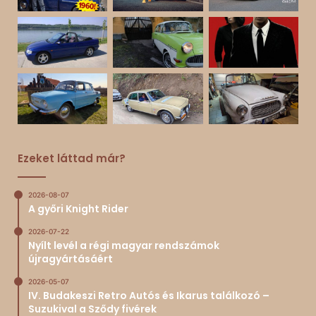
Ezeket láttad már?
2026-08-07
A győri Knight Rider
2026-07-22
Nyílt levél a régi magyar rendszámok
újragyártásáért
2026-05-07
IV. Budakeszi Retro Autós és Ikarus találkozó –
Suzukival a Sződy fivérek