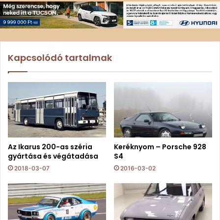
Kapcsolódó tartalmak
Az Ikarus 200-as széria
Keréknyom – Porsche 928
gyártása és végátadása
S4
2018-03-07
2016-03-02