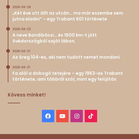
2026-04-29
„Két éve ott állt az utcán… ma már eszembe sem
jutna eladni” – egy Trabant 601 története
2026-04-23
A neve Bandibácsi… és 1600 km-t jött
Svédországból saját lábon.
2026-04-21
Az öreg 104-es, aki nem tudott nemet mondani
2026-04-21
Fa alól a dobogó tetejére – egy 1963-as Trabant
története, ami többről szól, mint egy felújítás
Kövess minket!
Facebook
YouTube
Instagram
TikTok