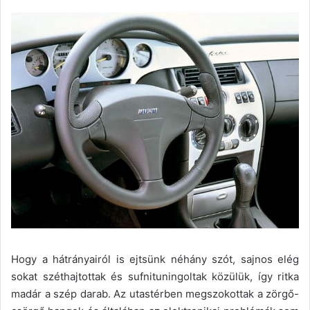
Hogy a hátrányairól is ejtsünk néhány szót, sajnos elég
sokat széthajtottak és sufnituningoltak közülük, így ritka
madár a szép darab. Az utastérben megszokottak a zörgő-