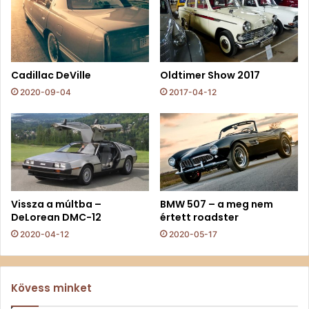
Cadillac DeVille
Oldtimer Show 2017
2020-09-04
2017-04-12
Vissza a múltba –
BMW 507 – a meg nem
DeLorean DMC-12
értett roadster
2020-04-12
2020-05-17
Kövess minket