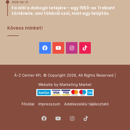
2026-04-21
Fa alól a dobogó tetejére – egy 1963-as Trabant
története, ami többről szól, mint egy felújítás
Kövess minket!
Facebook
YouTube
Instagram
TikTok
Á-Z Center Kft. © Copyright 2026, All Rights Reserved |
Website by
Marketing Market
Főoldal
Impresszum
Adatkezelési tájékoztató
Facebook
YouTube
Instagram
TikTok