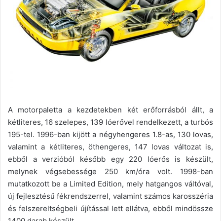
A motorpaletta a kezdetekben két erőforrásból állt, a
kétliteres, 16 szelepes, 139 lóerővel rendelkezett, a turbós
195-tel. 1996-ban kijött a négyhengeres 1.8-as, 130 lovas,
valamint a kétliteres, öthengeres, 147 lovas változat is,
ebből a verzióból később egy 220 lóerős is készült,
melynek végsebessége 250 km/óra volt. 1998-ban
mutatkozott be a Limited Edition, mely hatgangos váltóval,
új fejlesztésű fékrendszerrel, valamint számos karosszéria
és felszereltségbeli újítással lett ellátva, ebből mindössze
1400 darab készült.