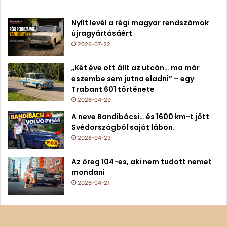
Nyílt levél a régi magyar rendszámok
újragyártásáért
2026-07-22
„Két éve ott állt az utcán… ma már
eszembe sem jutna eladni” – egy
Trabant 601 története
2026-04-29
A neve Bandibácsi… és 1600 km-t jött
Svédországból saját lábon.
2026-04-23
Az öreg 104-es, aki nem tudott nemet
mondani
2026-04-21