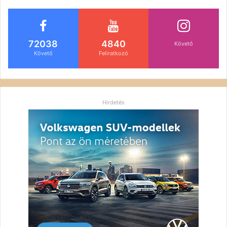
72038
4840
Követő
Követő
Feliratkozó
Hirdetés