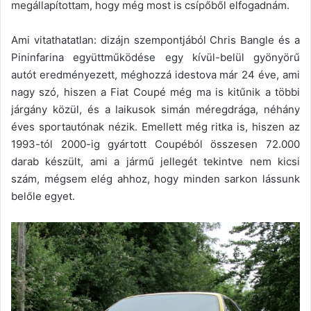
megállapítottam, hogy még most is csípőből elfogadnám.
Ami vitathatatlan: dizájn szempontjából Chris Bangle és a
Pininfarina együttműködése egy kívül-belül gyönyörű
autót eredményezett, méghozzá idestova már 24 éve, ami
nagy szó, hiszen a Fiat Coupé még ma is kitűnik a többi
járgány közül, és a laikusok simán méregdrága, néhány
éves sportautónak nézik. Emellett még ritka is, hiszen az
1993-tól 2000-ig gyártott Coupéból összesen 72.000
darab készült, ami a jármű jellegét tekintve nem kicsi
szám, mégsem elég ahhoz, hogy minden sarkon lássunk
belőle egyet.