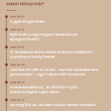
Ezeket láttad már?
2026-08-07
A győri Knight Rider
2026-07-22
Nyílt levél a régi magyar rendszámok
újragyártásáért
2026-05-07
IV. Budakeszi Retro Autós és Ikarus találkozó –
Suzukival a Sződy fivérek
2026-04-29
„Két éve ott állt az utcán… ma már eszembe sem
jutna eladni” – egy Trabant 601 története
2026-04-23
A neve Bandibácsi… és 1600 km-t jött
Svédországból saját lábon.
2026-04-21
Az öreg 104-es, aki nem tudott nemet mondani