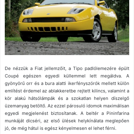
De nézzük a Fiat jellemzőit, a Tipo padlólemezére épült
Coupé egészen egyedi küllemmel lett megáldva. A
gyönyörű orr és a bura alatti ikerfényszórók mellett külön
említést érdemel az ablakkeretbe rejtett kilincs, valamint a
kör alakú hátsólámpák és a szokatlan helyen díszelgő
üzemanyag betöltő. Az ezzel párosuló idomok maximálisan
egyedi megjelenést biztosítanak. A beltér a Pininfarina
munkáját dicséri, az első ülések helykínálata meglepően
jó, de még hátul is egész kényelmesen el lehet férni.