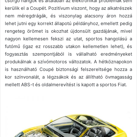
csörgő hangok és általában az elektronikai problémák sem
kerülik el a Coupét. Pozitívum viszont, hogy az alkatrészek
nem méregdrágák, és viszonylag alacsony áron hozzá
lehet jutni egy korrekt állapotú példányhoz, emellett pedig
rengeteg örömet is okozhat újdonsült gazdájának, mivel
nagyon kellemesen fekszi az utat, sportos hangolású a
futómű (igaz ez rosszabb utakon kellemetlen lehet), és
fogyasztás szempontjából is vállalható eredményeket
produkálnak a szívómotoros változatok. A hétköznapokon
is használható Coupé biztonsági felszereltsége hozza a
kor színvonalát, a légzsákok és az állítható övmagasság
mellett ABS-t és oldalmerevítést is kapott a sportos Fiat.