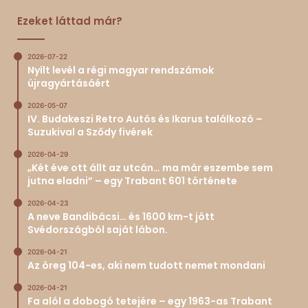
Ezeket láttad már?
2026-07-22
Nyílt levél a régi magyar rendszámok
újragyártásáért
2026-05-07
IV. Budakeszi Retro Autós és Ikarus találkozó –
Suzukival a Sződy fivérek
2026-04-29
„Két éve ott állt az utcán… ma már eszembe sem
jutna eladni” – egy Trabant 601 története
2026-04-23
A neve Bandibácsi… és 1600 km-t jött
Svédországból saját lábon.
2026-04-21
Az öreg 104-es, aki nem tudott nemet mondani
2026-04-21
Fa alól a dobogó tetejére – egy 1963-as Trabant