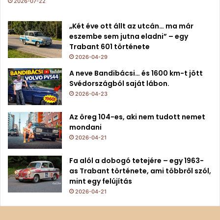
2026-07-22
„Két éve ott állt az utcán… ma már
eszembe sem jutna eladni” – egy
Trabant 601 története
2026-04-29
A neve Bandibácsi… és 1600 km-t jött
Svédországból saját lábon.
2026-04-23
Az öreg 104-es, aki nem tudott nemet
mondani
2026-04-21
Fa alól a dobogó tetejére – egy 1963-
as Trabant története, ami többről szól,
mint egy felújítás
2026-04-21