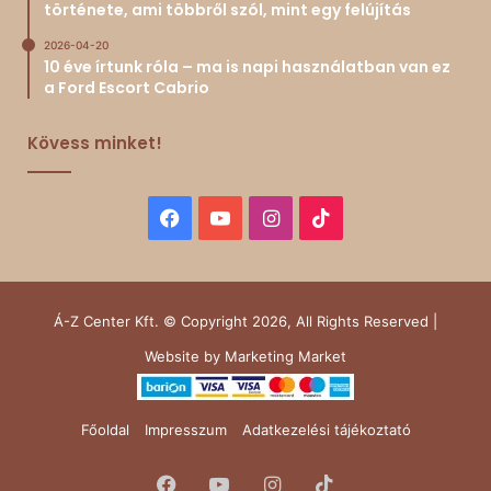
története, ami többről szól, mint egy felújítás
2026-04-20
10 éve írtunk róla – ma is napi használatban van ez
a Ford Escort Cabrio
Kövess minket!
Facebook
YouTube
Instagram
TikTok
Á-Z Center Kft. © Copyright 2026, All Rights Reserved |
Website by
Marketing Market
Főoldal
Impresszum
Adatkezelési tájékoztató
Facebook
YouTube
Instagram
TikTok