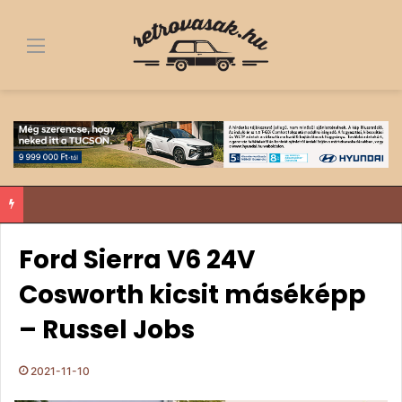
Menü
Fa alól a dobogó tetejére – egy 1963-as Trabant története, ami többről szól, mint egy felújítás
Ford Sierra V6 24V
Cosworth kicsit máséképp
– Russel Jobs
2021-11-10