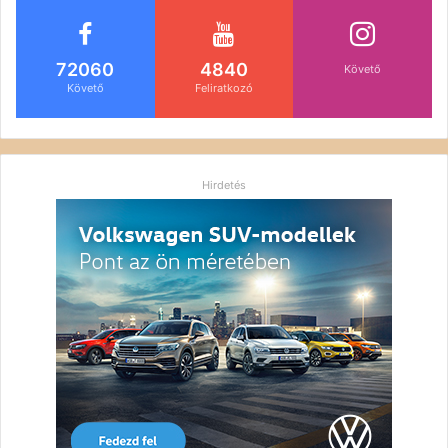
72060
4840
Követő
Követő
Feliratkozó
Hirdetés