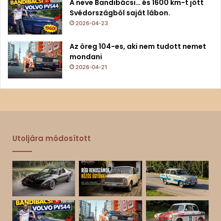
A neve Bandibácsi… és 1600 km-t jött
Svédországból saját lábon.
2026-04-23
Az öreg 104-es, aki nem tudott nemet
mondani
2026-04-21
Utoljára módosított