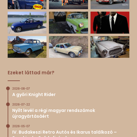
Ezeket láttad már?
2026-08-07
A győri Knight Rider
2026-07-22
Nyílt levél a régi magyar rendszámok
újragyártásáért
2026-05-07
IV. Budakeszi Retro Autós és Ikarus találkozó –