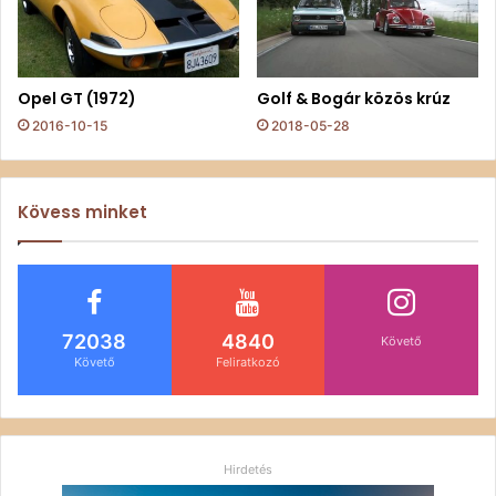
Opel GT (1972)
Golf & Bogár közös krúz
2016-10-15
2018-05-28
Kövess minket
72038
4840
Követő
Követő
Feliratkozó
Hirdetés