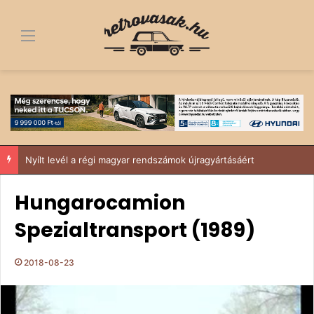
Menü
Nyílt levél a régi magyar rendszámok újragyártásáért
Hungarocamion
Spezialtransport (1989)
2018-08-23