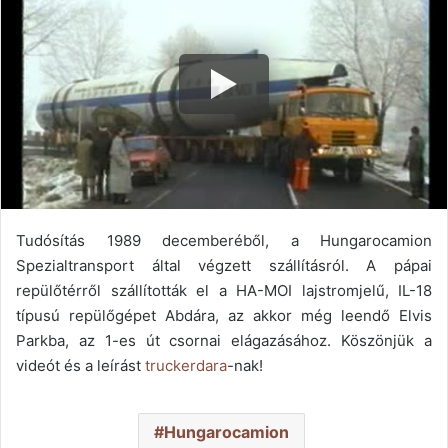
Tudósítás 1989 decemberéből, a Hungarocamion
Spezialtransport által végzett szállításról. A pápai
repülőtérről szállították el a HA-MOI lajstromjelű, IL-18
típusú repülőgépet Abdára, az akkor még leendő Elvis
Parkba, az 1-es út csornai elágazásához. Köszönjük a
videót és a leírást
truckerdara
-nak!
Hungarocamion