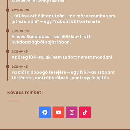
Suzukival a Sződy fivérek
2026-04-29
„Két éve ott állt az utcán… ma már eszembe sem
jutna eladni” – egy Trabant 601 története
2026-04-23
A neve Bandibácsi… és 1600 km-t jött
Svédországból saját lábon.
2026-04-21
Az öreg 104-es, aki nem tudott nemet mondani
2026-04-21
Fa alól a dobogó tetejére – egy 1963-as Trabant
története, ami többről szól, mint egy felújítás
Kövess minket!
Facebook
YouTube
Instagram
TikTok