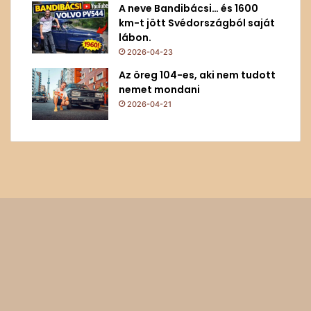
A neve Bandibácsi… és 1600
km-t jött Svédországból saját
lábon.
2026-04-23
Az öreg 104-es, aki nem tudott
nemet mondani
2026-04-21