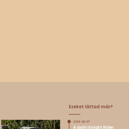
Ezeket láttad már?
2026-08-07
A győri Knight Rider