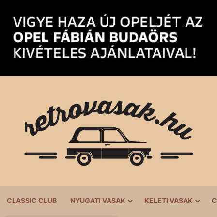
CLASSIC CLUB
NYUGATI VASAK
KELETI VASAK
C