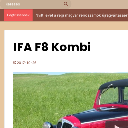
Keresés
Legfrissebbek
IV. Budakeszi Retro Autós és Ikarus találkozó – Suzu
IFA F8 Kombi
2017-10-26