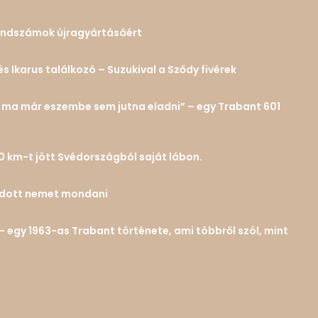
 rendszámok újragyártásáért
és Ikarus találkozó – Suzukival a Sződy fivérek
n… ma már eszembe sem jutna eladni” – egy Trabant 601
0 km-t jött Svédországból saját lábon.
tudott nemet mondani
– egy 1963-as Trabant története, ami többről szól, mint