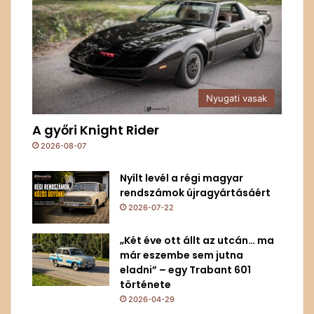
Nyugati vasak
A győri Knight Rider
2026-08-07
Nyílt levél a régi magyar
rendszámok újragyártásáért
2026-07-22
„Két éve ott állt az utcán… ma
már eszembe sem jutna
eladni” – egy Trabant 601
története
2026-04-29