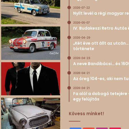
2026-07-22
Nyílt levél a régi magyar
2026-05-07
IV. Budakeszi Retro Autós 
2026-04-29
„Két éve ott állt az utcá
története
2026-04-23
A neve Bandibácsi… és 160
2026-04-21
Az öreg 104-es, aki nem 
2026-04-21
Fa alól a dobogó tetejére 
egy felújítás
Kövess minket!