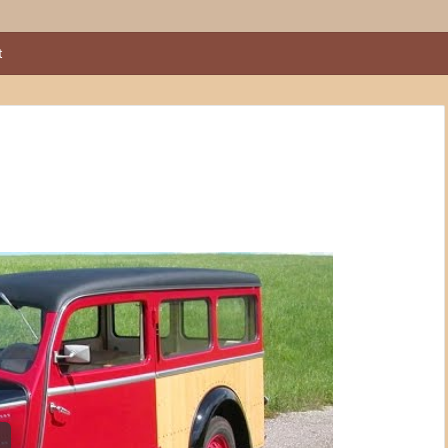
kival a Sződy fivérek