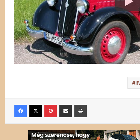
I
Facebook
X
Pinterest
Megosztás email-ben
Nyomtatás