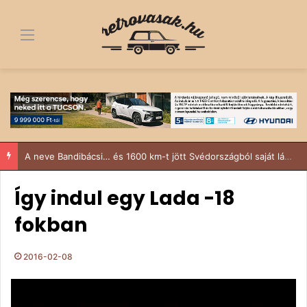
Menü
A neve Bandibácsi… és 1600 km-t jött Svédországból saját lábon.
Így indul egy Lada -18
fokban
2016-02-08