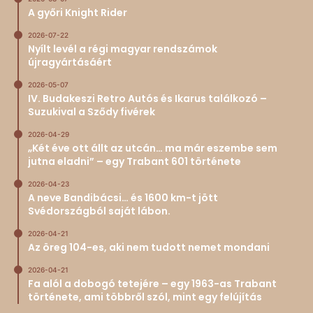
A győri Knight Rider
2026-07-22
Nyílt levél a régi magyar rendszámok
újragyártásáért
2026-05-07
IV. Budakeszi Retro Autós és Ikarus találkozó –
Suzukival a Sződy fivérek
2026-04-29
„Két éve ott állt az utcán… ma már eszembe sem
jutna eladni” – egy Trabant 601 története
2026-04-23
A neve Bandibácsi… és 1600 km-t jött
Svédországból saját lábon.
2026-04-21
Az öreg 104-es, aki nem tudott nemet mondani
2026-04-21
Fa alól a dobogó tetejére – egy 1963-as Trabant
története, ami többről szól, mint egy felújítás