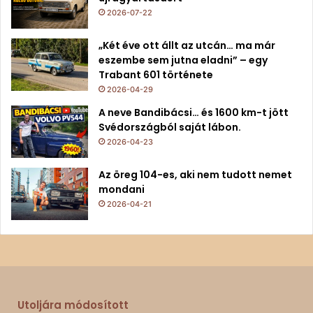
2026-07-22
„Két éve ott állt az utcán… ma már
eszembe sem jutna eladni” – egy
Trabant 601 története
2026-04-29
A neve Bandibácsi… és 1600 km-t jött
Svédországból saját lábon.
2026-04-23
Az öreg 104-es, aki nem tudott nemet
mondani
2026-04-21
Utoljára módosított