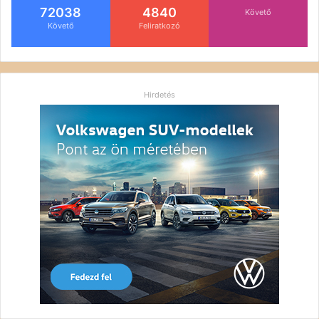
72038
4840
Követő
Követő
Feliratkozó
Hirdetés