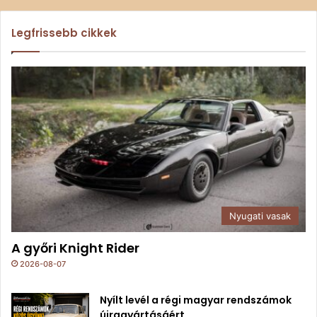
Legfrissebb cikkek
Nyugati vasak
A győri Knight Rider
2026-08-07
Nyílt levél a régi magyar rendszámok
újragyártásáért