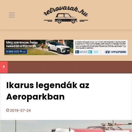
Menü
Fa alól a dobogó tetejére – egy 1963-as Trabant története, ami többről szól, mint egy felújítás
Ikarus legendák az
Aeroparkban
2019-07-24