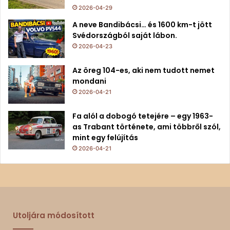
2026-04-29
A neve Bandibácsi… és 1600 km-t jött
Svédországból saját lábon.
2026-04-23
Az öreg 104-es, aki nem tudott nemet
mondani
2026-04-21
Fa alól a dobogó tetejére – egy 1963-
as Trabant története, ami többről szól,
mint egy felújítás
2026-04-21
Utoljára módosított