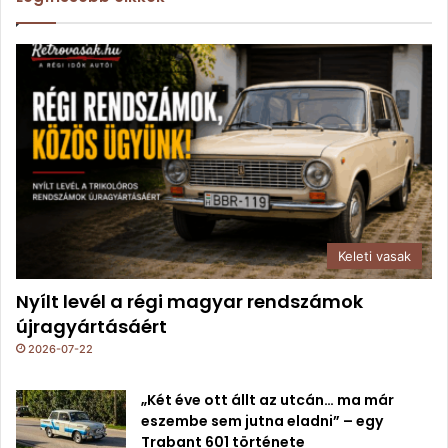
Keleti vasak
Nyílt levél a régi magyar rendszámok
újragyártásáért
2026-07-22
„Két éve ott állt az utcán… ma már
eszembe sem jutna eladni” – egy
Trabant 601 története