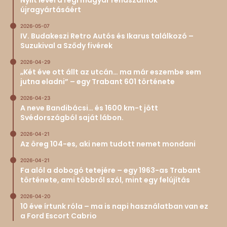
Nyílt levél a régi magyar rendszámok
újragyártásáért
2026-05-07
IV. Budakeszi Retro Autós és Ikarus találkozó –
Suzukival a Sződy fivérek
2026-04-29
„Két éve ott állt az utcán… ma már eszembe sem
jutna eladni” – egy Trabant 601 története
2026-04-23
A neve Bandibácsi… és 1600 km-t jött
Svédországból saját lábon.
2026-04-21
Az öreg 104-es, aki nem tudott nemet mondani
2026-04-21
Fa alól a dobogó tetejére – egy 1963-as Trabant
története, ami többről szól, mint egy felújítás
2026-04-20
10 éve írtunk róla – ma is napi használatban van ez
a Ford Escort Cabrio