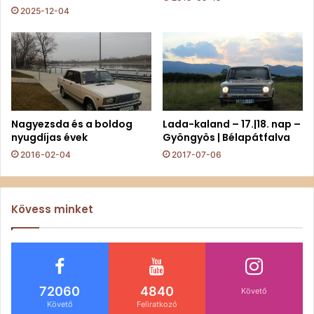
2025-12-04
Nagyezsda és a boldog
Lada-kaland – 17.|18. nap –
nyugdíjas évek
Gyöngyös | Bélapátfalva
2016-02-04
2017-07-06
Kövess minket
72060
4840
Követő
Követő
Feliratkozó