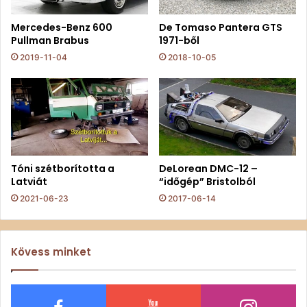
Mercedes-Benz 600
De Tomaso Pantera GTS
Pullman Brabus
1971-ből
2019-11-04
2018-10-05
Tóni szétborította a
DeLorean DMC-12 –
Latviát
“időgép” Bristolból
2021-06-23
2017-06-14
Kövess minket