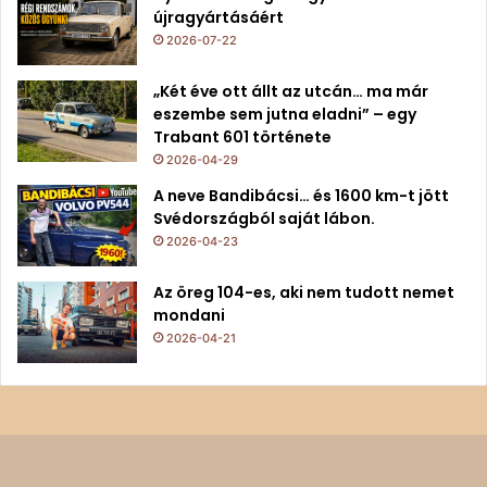
újragyártásáért
2026-07-22
„Két éve ott állt az utcán… ma már
eszembe sem jutna eladni” – egy
Trabant 601 története
2026-04-29
A neve Bandibácsi… és 1600 km-t jött
Svédországból saját lábon.
2026-04-23
Az öreg 104-es, aki nem tudott nemet
mondani
2026-04-21