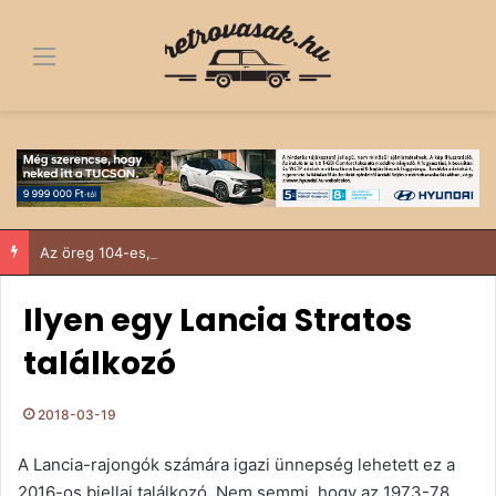
Menü
Az öreg 104-es, aki nem tudott nemet mondani
Ilyen egy Lancia Stratos
találkozó
2018-03-19
A Lancia-rajongók számára igazi ünnepség lehetett ez a
2016-os biellai találkozó. Nem semmi, hogy az 1973-78