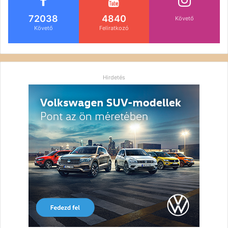
72038
4840
Követő
Követő
Feliratkozó
Hirdetés