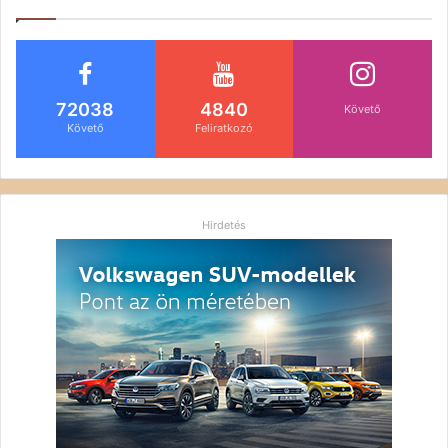
72038
4840
Követő
Követő
Feliratkozó
Hirdetés