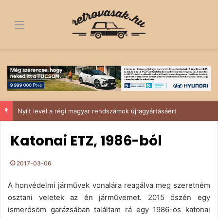
Menü
IV. Budakeszi Retro Autós és Ikarus találkozó – Suzukival a Sződy fivérek
Katonai ETZ, 1986-ból
2017-03-06
A honvédelmi járművek vonalára reagálva meg szeretném
osztani veletek az én járművemet. 2015 őszén egy
ismerősöm garázsában találtam rá egy 1986-os katonai