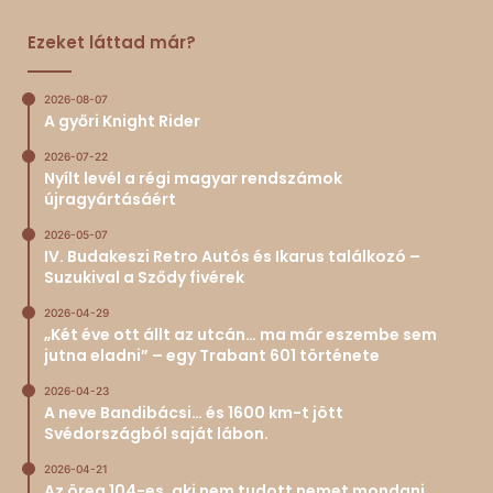
Ezeket láttad már?
2026-08-07
A győri Knight Rider
2026-07-22
Nyílt levél a régi magyar rendszámok
újragyártásáért
2026-05-07
IV. Budakeszi Retro Autós és Ikarus találkozó –
Suzukival a Sződy fivérek
2026-04-29
„Két éve ott állt az utcán… ma már eszembe sem
jutna eladni” – egy Trabant 601 története
2026-04-23
A neve Bandibácsi… és 1600 km-t jött
Svédországból saját lábon.
2026-04-21
Az öreg 104-es, aki nem tudott nemet mondani