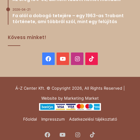
2026-04-21
Fa alól a dobogó tetejére – egy 1963-as Trabant
története, ami többről szól, mint egy felújítás
Kövess minket!
Facebook
YouTube
Instagram
TikTok
Á-Z Center Kft. © Copyright 2026, All Rights Reserved |
Website by
Marketing Market
Főoldal
Impresszum
Adatkezelési tájékoztató
Facebook
YouTube
Instagram
TikTok