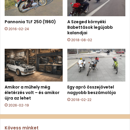
Pannonia TLF 250 (1960)
A Szeged környéki
Babettások legújabb
2016-02-24
kalandjai
2018-08-02
Amikor a műhely még
Egy apró összejövetel
életérzés volt – és amikor
nagyobb beszámolója
újra az lehet
2018-02-22
2026-02-19
Kövess minket