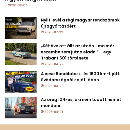
2026-08-07
Nyílt levél a régi magyar rendszámok
újragyártásáért
2026-07-22
„Két éve ott állt az utcán… ma már
eszembe sem jutna eladni” – egy
Trabant 601 története
2026-04-29
A neve Bandibácsi… és 1600 km-t jött
Svédországból saját lábon.
2026-04-23
Az öreg 104-es, aki nem tudott nemet
mondani
2026-04-21