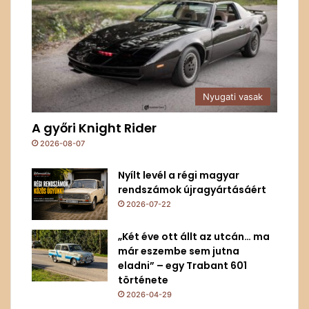
Nyugati vasak
A győri Knight Rider
2026-08-07
Nyílt levél a régi magyar
rendszámok újragyártásáért
2026-07-22
„Két éve ott állt az utcán… ma
már eszembe sem jutna
eladni” – egy Trabant 601
története
2026-04-29