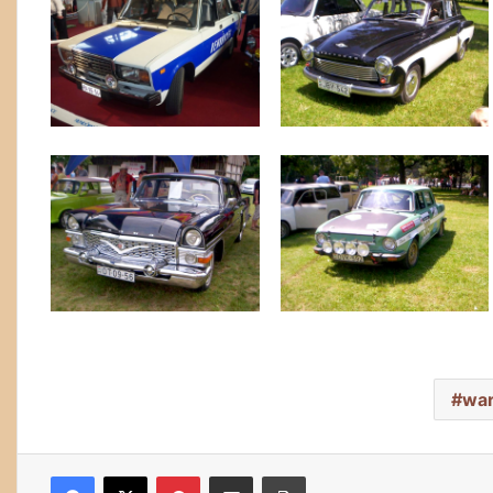
war
Facebook
X
Pinterest
Megosztás email-ben
Nyomtatás