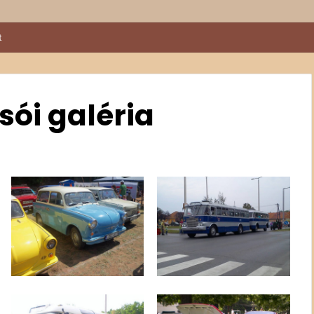
t
sói galéria