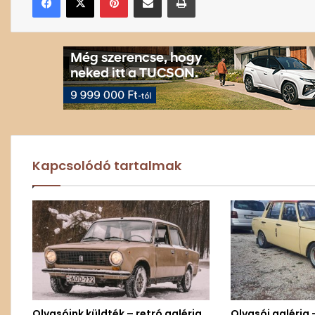
Kapcsolódó tartalmak
Olvasóink küldték – retró galéria
Olvasói galéria 