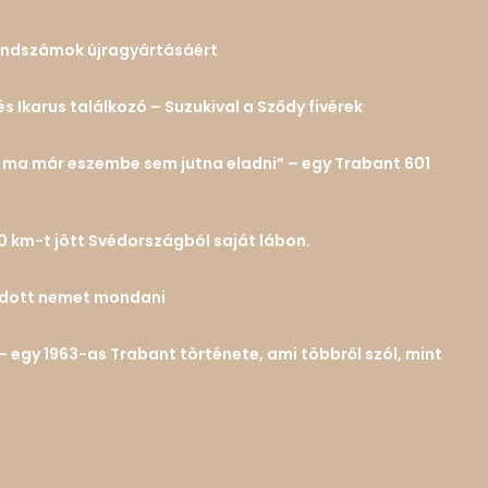
 rendszámok újragyártásáért
és Ikarus találkozó – Suzukival a Sződy fivérek
n… ma már eszembe sem jutna eladni” – egy Trabant 601
0 km-t jött Svédországból saját lábon.
tudott nemet mondani
– egy 1963-as Trabant története, ami többről szól, mint