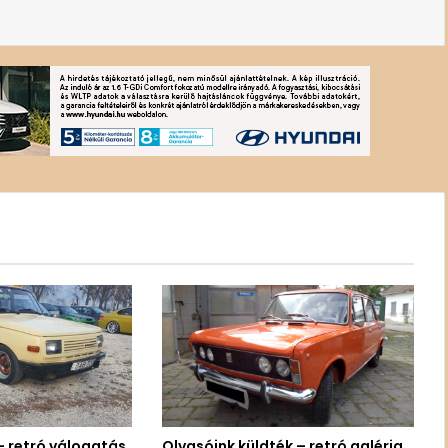
– retró válogatás
Olvasóink küldték – retró galéria