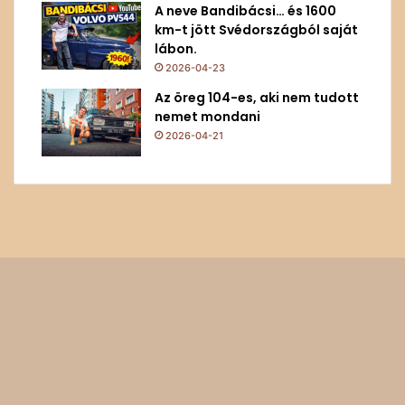
A neve Bandibácsi… és 1600
km-t jött Svédországból saját
lábon.
2026-04-23
Az öreg 104-es, aki nem tudott
nemet mondani
2026-04-21