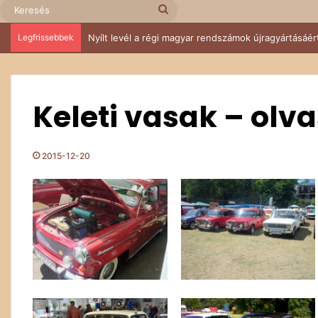
Keresés
Legfrissebbek
Nyílt levél a régi magyar rendszámok újragyártásáér
Keleti vasak – olva
2015-12-20