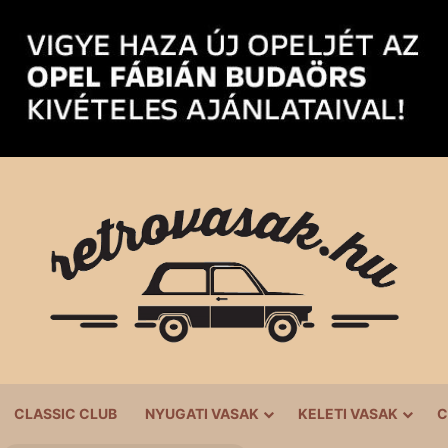
CLASSIC CLUB
NYUGATI VASAK
KELETI VASAK
C