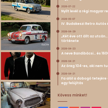
2026-07-22
Nyílt levél a régi magyar
2026-05-07
IV. Budakeszi Retro Autós 
2026-04-29
„Két éve ott állt az utcá
története
2026-04-23
A neve Bandibácsi… és 160
2026-04-21
Az öreg 104-es, aki nem 
2026-04-21
Fa alól a dobogó tetejére 
egy felújítás
Kövess minket!