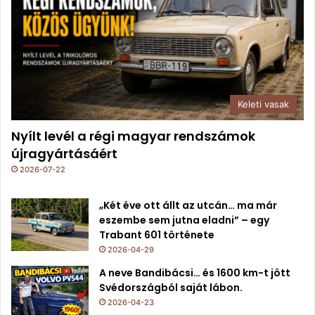
Keleti vasak
Nyílt levél a régi magyar rendszámok
újragyártásáért
2026-07-22
„Két éve ott állt az utcán… ma már
eszembe sem jutna eladni” – egy
Trabant 601 története
2026-04-29
A neve Bandibácsi… és 1600 km-t jött
Svédországból saját lábon.
2026-04-23