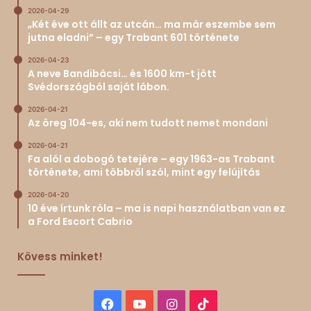
2026-04-29
„Két éve ott állt az utcán… ma már eszembe sem
jutna eladni” – egy Trabant 601 története
2026-04-23
A neve Bandibácsi… és 1600 km-t jött
Svédországból saját lábon.
2026-04-21
Az öreg 104-es, aki nem tudott nemet mondani
2026-04-21
Fa alól a dobogó tetejére – egy 1963-as Trabant
története, ami többről szól, mint egy felújítás
2026-04-20
10 éve írtunk róla – ma is napi használatban van ez
a Ford Escort Cabrio
Kövess minket!
Facebook
YouTube
Instagram
TikTok