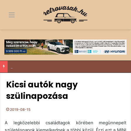
Menü
Fa alól a dobogó tetejére – egy 1963-as Trabant története, ami többről szól, mint egy felújítás
Kicsi autók nagy
szülinapozása
2019-08-15
A legközelebbi családtagok körében megünnepelt
születésnapok kiemelkednek a többi közül. Érzi ezt a MINI