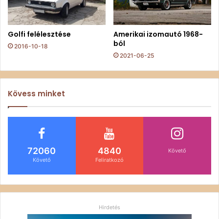
Golfi felélesztése
Amerikai izomautó 1968-
ból
2016-10-18
2021-06-25
Kövess minket
72060
4840
Követő
Követő
Feliratkozó
Hirdetés