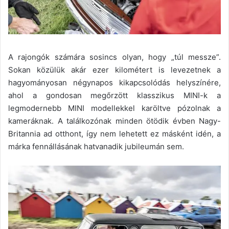
A rajongók számára sosincs olyan, hogy „túl messze”.
Sokan közülük akár ezer kilométert is levezetnek a
hagyományosan négynapos kikapcsolódás helyszínére,
ahol a gondosan megőrzött klasszikus MINI-k a
legmodernebb MINI modellekkel karöltve pózolnak a
kameráknak. A találkozónak minden ötödik évben Nagy-
Britannia ad otthont, így nem lehetett ez másként idén, a
márka fennállásának hatvanadik jubileumán sem.