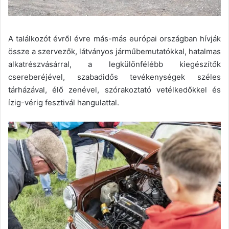
A találkozót évről évre más-más európai országban hívják
össze a szervezők, látványos járműbemutatókkal, hatalmas
alkatrészvásárral, a legkülönfélébb kiegészítők
csereberéjével, szabadidős tevékenységek széles
tárházával, élő zenével, szórakoztató vetélkedőkkel és
ízig-vérig fesztivál hangulattal.