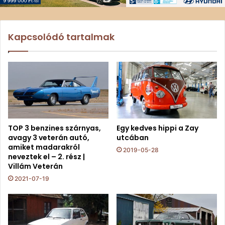
Kapcsolódó tartalmak
TOP 3 benzines szárnyas,
Egy kedves hippi a Zay
avagy 3 veterán autó,
utcában
amiket madarakról
2019-05-28
neveztek el – 2. rész |
Villám Veterán
2021-07-19