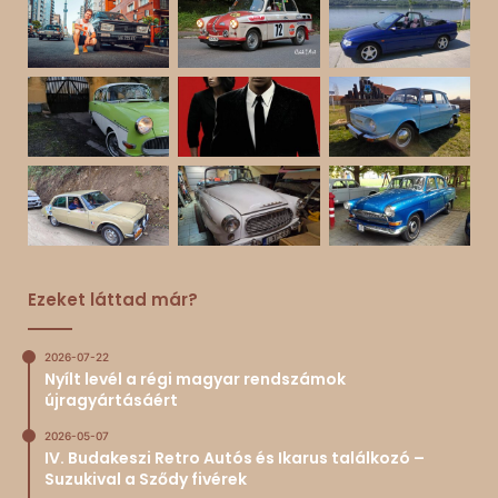
Ezeket láttad már?
2026-07-22
Nyílt levél a régi magyar rendszámok
újragyártásáért
2026-05-07
IV. Budakeszi Retro Autós és Ikarus találkozó –
Suzukival a Sződy fivérek