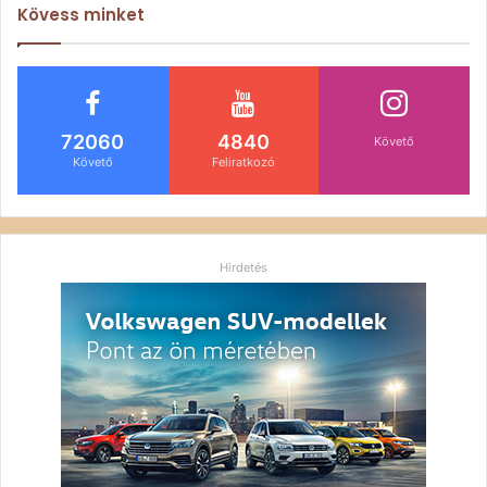
Kövess minket
72060
4840
Követő
Követő
Feliratkozó
Hirdetés