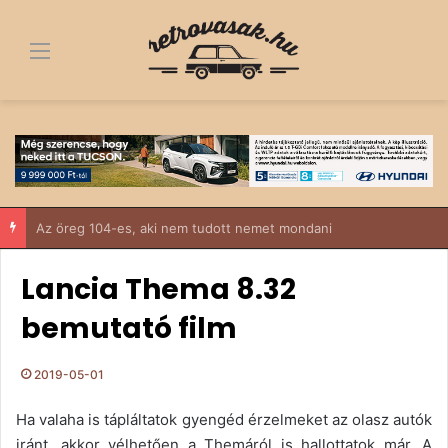
Menü
Fa alól a dobogó tetejére – egy 1963-as Trabant története, ami többről szól, mint egy felújítás
Lancia Thema 8.32
bemutató film
2019-05-01
Ha valaha is tápláltatok gyengéd érzelmeket az olasz autók
iránt, akkor vélhetően a Themáról is hallottatok már. A