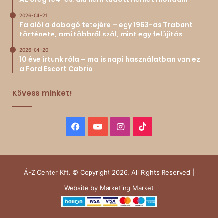
2026-04-21
Fa alól a dobogó tetejére – egy 1963-as Trabant
története, ami többről szól, mint egy felújítás
2026-04-20
10 éve írtunk róla – ma is napi használatban van ez
a Ford Escort Cabrio
Kövess minket!
Facebook
YouTube
Instagram
TikTok
Á-Z Center Kft. © Copyright 2026, All Rights Reserved |
Website by
Marketing Market