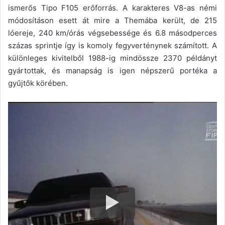
ismerős Tipo F105 erőforrás. A karakteres V8-as némi
módosításon esett át mire a Themába került, de 215
lóereje, 240 km/órás végsebessége és 6.8 másodperces
százas sprintje így is komoly fegyverténynek számított. A
különleges kivitelből 1988-ig mindössze 2370 példányt
gyártottak, és manapság is igen népszerű portéka a
gyűjtők körében.