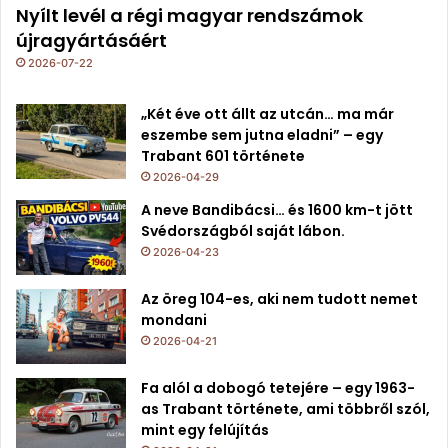
Nyílt levél a régi magyar rendszámok
újragyártásáért
2026-07-22
„Két éve ott állt az utcán… ma már
eszembe sem jutna eladni” – egy
Trabant 601 története
2026-04-29
A neve Bandibácsi… és 1600 km-t jött
Svédországból saját lábon.
2026-04-23
Az öreg 104-es, aki nem tudott nemet
mondani
2026-04-21
Fa alól a dobogó tetejére – egy 1963-
as Trabant története, ami többről szól,
mint egy felújítás