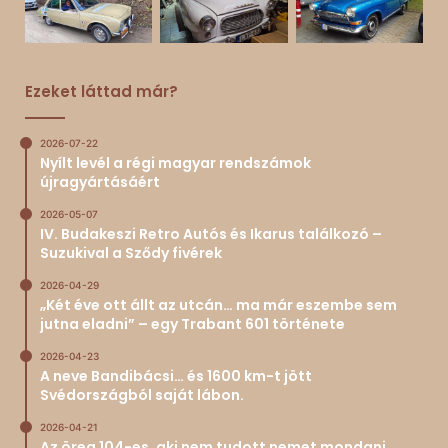
Ezeket láttad már?
2026-07-22
Nyílt levél a régi magyar rendszámok
újragyártásáért
2026-05-07
IV. Budakeszi Retro Autós és Ikarus találkozó –
Suzukival a Sződy fivérek
2026-04-29
„Két éve ott állt az utcán… ma már eszembe sem
jutna eladni” – egy Trabant 601 története
2026-04-23
A neve Bandibácsi… és 1600 km-t jött
Svédországból saját lábon.
2026-04-21
Az öreg 104-es, aki nem tudott nemet mondani