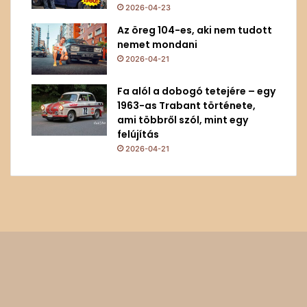
2026-04-23
Az öreg 104-es, aki nem tudott
nemet mondani
2026-04-21
Fa alól a dobogó tetejére – egy
1963-as Trabant története,
ami többről szól, mint egy
felújítás
2026-04-21