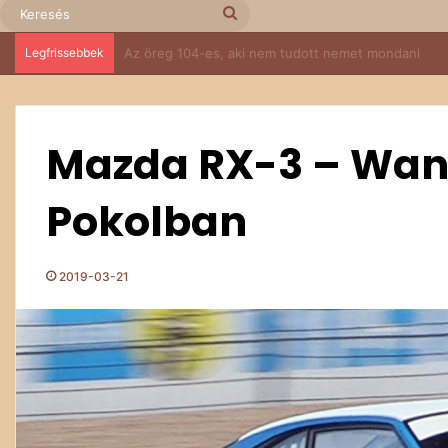
Keresés
Legfrissebbek
Fa alól a dobogó tetejére – egy 1963-as Trabant tört
Mazda RX-3 – Wank
Pokolban
2019-03-21