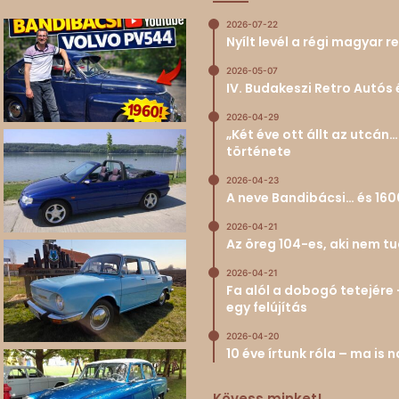
2026-07-22
Nyílt levél a régi magyar
2026-05-07
IV. Budakeszi Retro Autós 
2026-04-29
„Két éve ott állt az utcá
története
2026-04-23
A neve Bandibácsi… és 160
2026-04-21
Az öreg 104-es, aki nem 
2026-04-21
Fa alól a dobogó tetejére 
egy felújítás
2026-04-20
10 éve írtunk róla – ma is
Kövess minket!