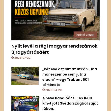
Keleti vasak
Nyílt levél a régi magyar rendszámok
újragyártásáért
2026-07-22
„Két éve ott állt az utcán… ma
már eszembe sem jutna
eladni” – egy Trabant 601
története
2026-04-29
A neve Bandibácsi… és 1600
km-t jött Svédországból saját
lábon.