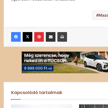
Mazd
Facebook
X
Pinterest
Megosztás email-ben
Nyomtatás
Kapcsolódó tartalmak