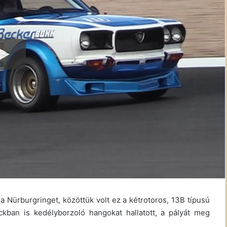
a Nürburgringet, közöttük volt ez a kétrotoros, 13B típusú
kban is kedélyborzoló hangokat hallatott, a pályát meg