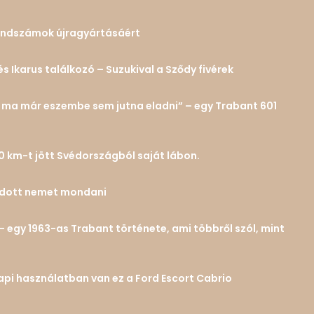
 rendszámok újragyártásáért
és Ikarus találkozó – Suzukival a Sződy fivérek
n… ma már eszembe sem jutna eladni” – egy Trabant 601
0 km-t jött Svédországból saját lábon.
tudott nemet mondani
– egy 1963-as Trabant története, ami többről szól, mint
 napi használatban van ez a Ford Escort Cabrio