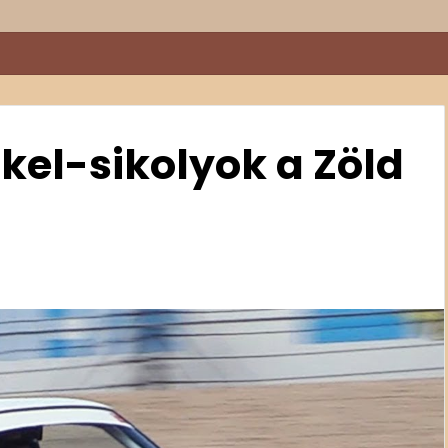
énete, ami többről szól, mint egy felújítás
el-sikolyok a Zöld