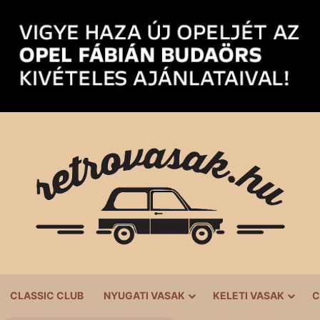
CLASSIC CLUB
NYUGATI VASAK
KELETI VASAK
C