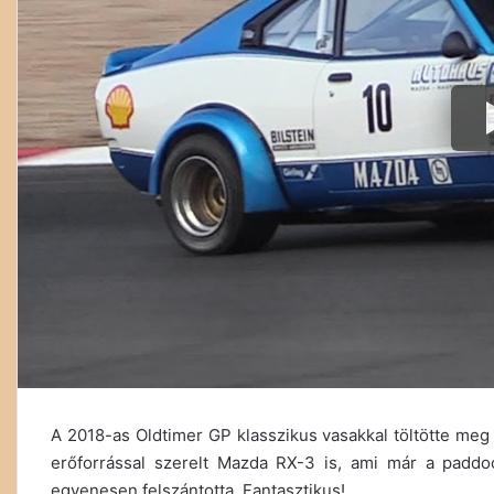
A 2018-as Oldtimer GP klasszikus vasakkal töltötte meg 
erőforrással szerelt Mazda RX-3 is, ami már a paddoc
egyenesen felszántotta. Fantasztikus!