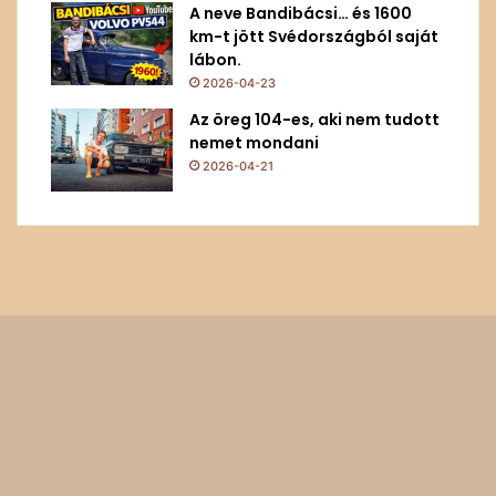
A neve Bandibácsi… és 1600
km-t jött Svédországból saját
lábon.
2026-04-23
Az öreg 104-es, aki nem tudott
nemet mondani
2026-04-21