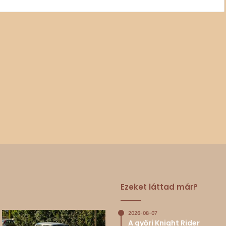
Ezeket láttad már?
2026-08-07
A győri Knight Rider