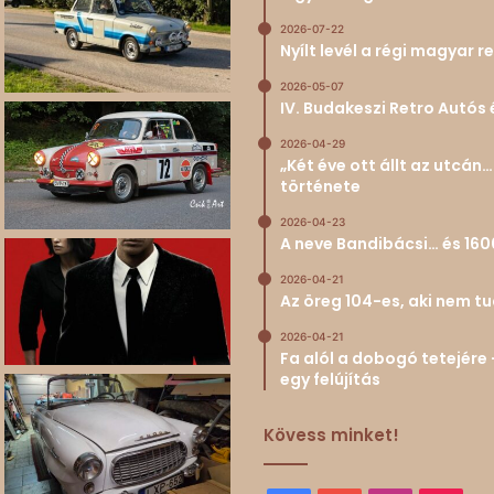
2026-07-22
Nyílt levél a régi magyar
2026-05-07
IV. Budakeszi Retro Autós 
2026-04-29
„Két éve ott állt az utcá
története
2026-04-23
A neve Bandibácsi… és 160
2026-04-21
Az öreg 104-es, aki nem 
2026-04-21
Fa alól a dobogó tetejére 
egy felújítás
Kövess minket!