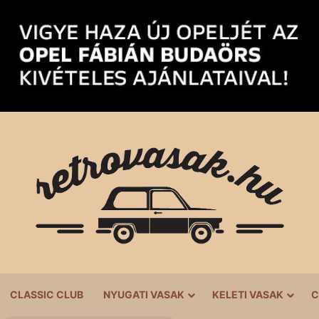
CLASSIC CLUB
NYUGATI VASAK
KELETI VASAK
C