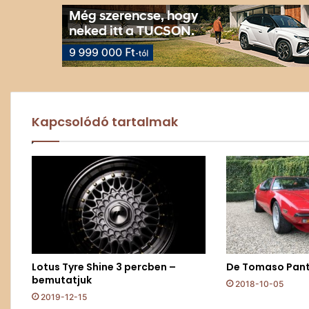
Kapcsolódó tartalmak
Lotus Tyre Shine 3 percben –
De Tomaso Pant
bemutatjuk
2018-10-05
2019-12-15