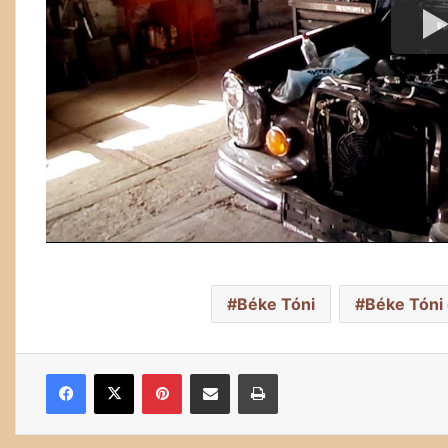
Béke Tóni
Béke Tóni 
Facebook
X
Pinterest
Megosztás email-ben
Nyomtatás