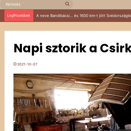
Keresés
Legfrissebbek
Az öreg 104-es, aki nem tudott nemet mondani
Napi sztorik a Csir
2021-10-07