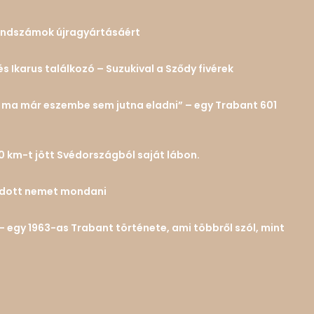
 rendszámok újragyártásáért
és Ikarus találkozó – Suzukival a Sződy fivérek
n… ma már eszembe sem jutna eladni” – egy Trabant 601
0 km-t jött Svédországból saját lábon.
tudott nemet mondani
– egy 1963-as Trabant története, ami többről szól, mint