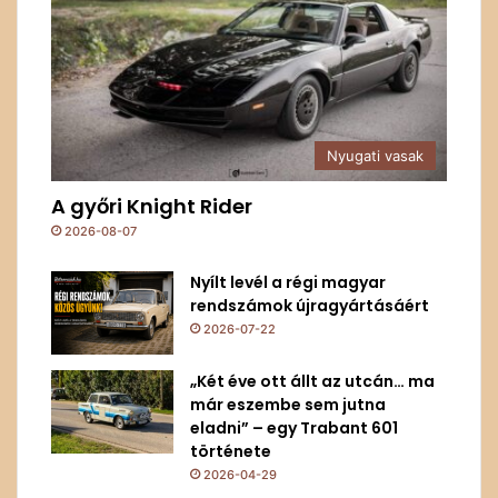
Nyugati vasak
A győri Knight Rider
2026-08-07
Nyílt levél a régi magyar
rendszámok újragyártásáért
2026-07-22
„Két éve ott állt az utcán… ma
már eszembe sem jutna
eladni” – egy Trabant 601
története
2026-04-29