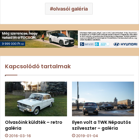
olvasói galéria
Kapcsolódó tartalmak
Olvasóink küldték – retro
Ilyen volt a TWK Népautós
galéria
szilveszter – galéria
2016-03-16
2019-01-04