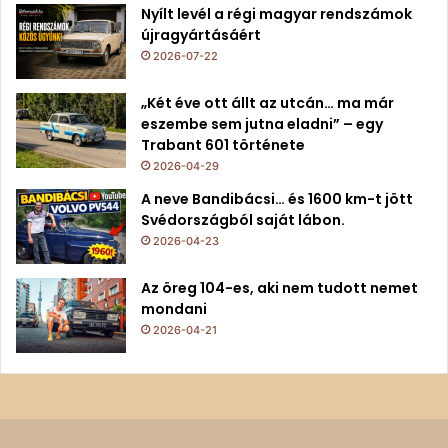
Nyílt levél a régi magyar rendszámok
újragyártásáért
2026-07-22
„Két éve ott állt az utcán… ma már
eszembe sem jutna eladni” – egy
Trabant 601 története
2026-04-29
A neve Bandibácsi… és 1600 km-t jött
Svédországból saját lábon.
2026-04-23
Az öreg 104-es, aki nem tudott nemet
mondani
2026-04-21