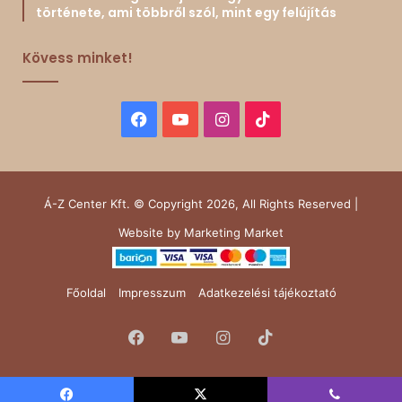
története, ami többről szól, mint egy felújítás
Kövess minket!
Facebook
YouTube
Instagram
TikTok
Á-Z Center Kft. © Copyright 2026, All Rights Reserved |
Website by
Marketing Market
Főoldal
Impresszum
Adatkezelési tájékoztató
Facebook
YouTube
Instagram
TikTok