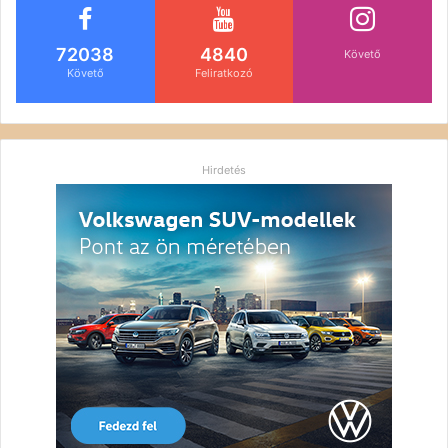
72038
4840
Követő
Követő
Feliratkozó
Hirdetés