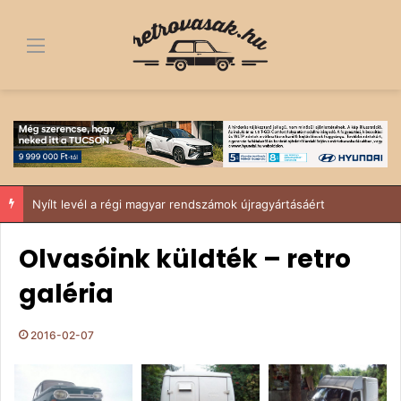
Menü
Nyílt levél a régi magyar rendszámok újragyártásáért
Olvasóink küldték – retro
galéria
2016-02-07