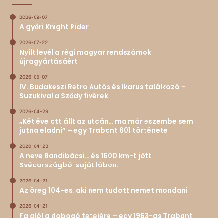
2026-08-07
A győri Knight Rider
2026-07-22
Nyílt levél a régi magyar rendszámok
újragyártásáért
2026-05-07
IV. Budakeszi Retro Autós és Ikarus találkozó –
Suzukival a Sződy fivérek
2026-04-29
„Két éve ott állt az utcán… ma már eszembe sem
jutna eladni” – egy Trabant 601 története
2026-04-23
A neve Bandibácsi… és 1600 km-t jött
Svédországból saját lábon.
2026-04-21
Az öreg 104-es, aki nem tudott nemet mondani
2026-04-21
Fa alól a dobogó tetejére – egy 1963-as Trabant