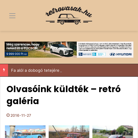
Menü
Fa alól a dobogó tetejére – egy 1963-as Trabant története, ami többről szól, mint egy felújítás
Olvasóink küldték – retró
galéria
2016-11-27