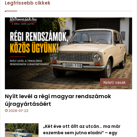
Legfrissebb cikkek
Keleti vasak
Nyílt levél a régi magyar rendszámok
újragyártásáért
2026-07-22
„Két éve ott állt az utcán… ma már
eszembe sem jutna eladni” – egy