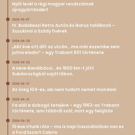
Nyílt levél a régi magyar rendszámok
újragyártásáért
2026-05-07
IV. Budakeszi Retro Autós és Ikarus találkozó –
Suzukival a Sződy fivérek
2026-04-29
„Két éve ott állt az utcán… ma már eszembe sem
jutna eladni” – egy Trabant 601 története
2026-04-23
A neve Bandibácsi… és 1600 km-t jött
Svédországból saját lábon.
2026-04-21
Az öreg 104-es, aki nem tudott nemet mondani
2026-04-21
Fa alól a dobogó tetejére – egy 1963-as Trabant
története, ami többről szól, mint egy felújítás
2026-04-20
10 éve írtunk róla – ma is napi használatban van ez
a Ford Escort Cabrio