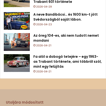
Trabant 601 története
2026-04-29
A neve Bandibácsi… és 1600 km-t jött
Svédországból saját lábon.
2026-04-23
Az öreg 104-es, aki nem tudott nemet
mondani
2026-04-21
Fa alól a dobogó tetejére – egy 1963-
as Trabant története, ami többről szól,
mint egy felújítás
2026-04-21
Utoljára módosított