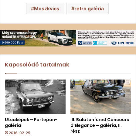
Moszkvics
retro galéria
Kapcsolódó tartalmak
Utcaképek – Fortepan-
III. Balatonfüred Concours
galéria
d’Elegance – galéria, II.
rész
2016-02-25