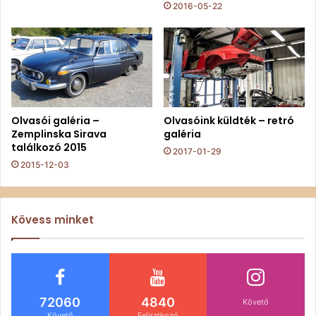
2016-05-22
Olvasói galéria –
Olvasóink küldték – retró
Zemplinska Sirava
galéria
találkozó 2015
2017-01-29
2015-12-03
Kövess minket
72060
4840
Követő
Követő
Feliratkozó