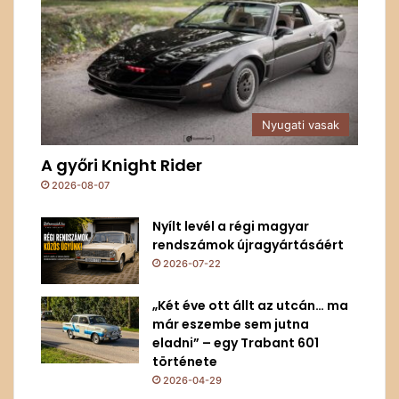
Nyugati vasak
A győri Knight Rider
2026-08-07
Nyílt levél a régi magyar
rendszámok újragyártásáért
2026-07-22
„Két éve ott állt az utcán… ma
már eszembe sem jutna
eladni” – egy Trabant 601
története
2026-04-29