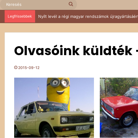
Keresés
Legfrissebbek
Nyílt levél a régi magyar rendszámok újragyártásáér
Olvasóink küldték –
2015-09-12