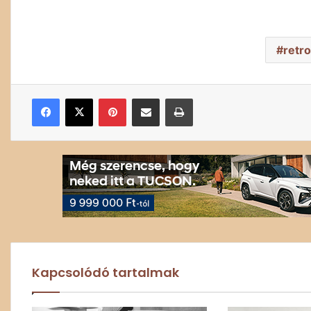
retro
Facebook
X
Pinterest
Megosztás email-ben
Nyomtatás
Kapcsolódó tartalmak