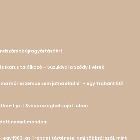
 rendszámok újragyártásáért
és Ikarus találkozó – Suzukival a Sződy fivérek
n… ma már eszembe sem jutna eladni” – egy Trabant 601
0 km-t jött Svédországból saját lábon.
tudott nemet mondani
– egy 1963-as Trabant története, ami többről szól, mint