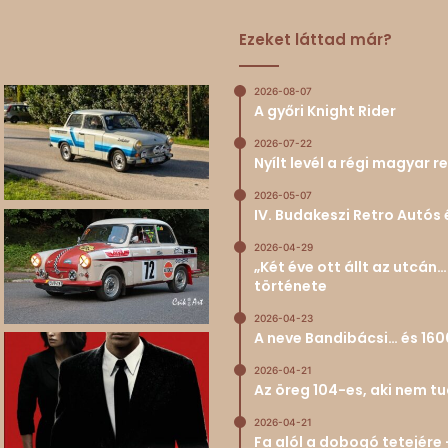
Ezeket láttad már?
2026-08-07
A győri Knight Rider
2026-07-22
Nyílt levél a régi magyar
2026-05-07
IV. Budakeszi Retro Autós 
2026-04-29
„Két éve ott állt az utcá
története
2026-04-23
A neve Bandibácsi… és 160
2026-04-21
Az öreg 104-es, aki nem 
2026-04-21
Fa alól a dobogó tetejére 