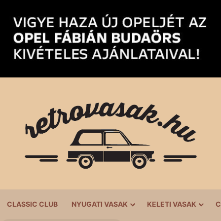
CLASSIC CLUB
NYUGATI VASAK
KELETI VASAK
C