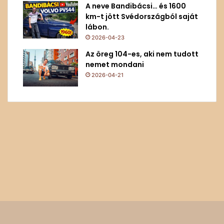
A neve Bandibácsi… és 1600
km-t jött Svédországból saját
lábon.
2026-04-23
Az öreg 104-es, aki nem tudott
nemet mondani
2026-04-21