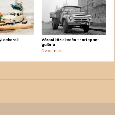
yi dekorok
Városi közlekedés – fortepan-
galéria
2015-11-30