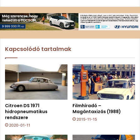
Kapcsolódó tartalmak
Citroen DS 1971
Filmhíradó –
hidropneumatikus
Magántaxizás (1988)
rendszere
2015-11-15
2020-01-11