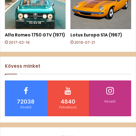
Alfa Romeo 1750 GTV (1971)
Lotus Europa S1A (1967)
2017-02-16
2016-07-21
Kövess minket
72038
4840
Követő
Követő
Feliratkozó