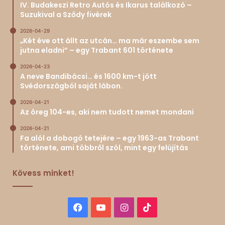
IV. Budakeszi Retro Autós és Ikarus találkozó –
Suzukival a Sződy fivérek
2026-04-29
„Két éve ott állt az utcán… ma már eszembe sem
jutna eladni” – egy Trabant 601 története
2026-04-23
A neve Bandibácsi… és 1600 km-t jött
Svédországból saját lábon.
2026-04-21
Az öreg 104-es, aki nem tudott nemet mondani
2026-04-21
Fa alól a dobogó tetejére – egy 1963-as Trabant
története, ami többről szól, mint egy felújítás
Kövess minket!
Facebook
YouTube
Instagram
TikTok