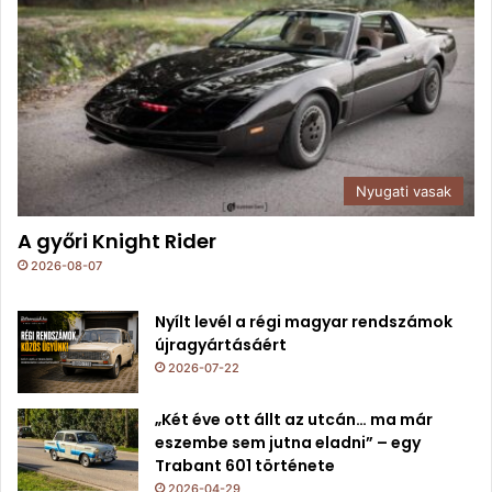
Nyugati vasak
A győri Knight Rider
2026-08-07
Nyílt levél a régi magyar rendszámok
újragyártásáért
2026-07-22
„Két éve ott állt az utcán… ma már
eszembe sem jutna eladni” – egy
Trabant 601 története
2026-04-29