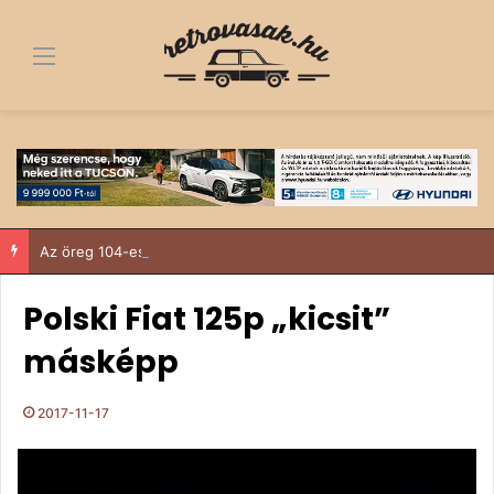
Menü
Az öreg 104-es, aki nem tudott nemet mondani
Polski Fiat 125p „kicsit”
másképp
2017-11-17