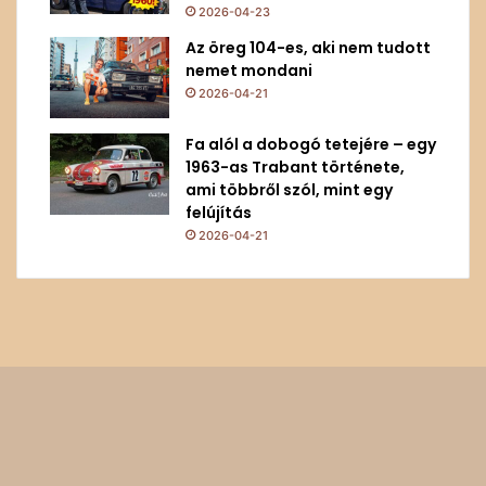
2026-04-23
Az öreg 104-es, aki nem tudott
nemet mondani
2026-04-21
Fa alól a dobogó tetejére – egy
1963-as Trabant története,
ami többről szól, mint egy
felújítás
2026-04-21