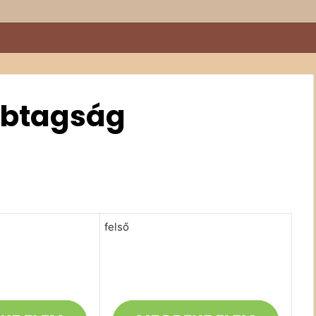
ubtagság
felső