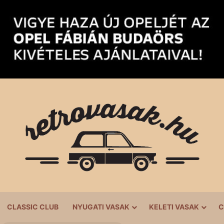
CLASSIC CLUB
NYUGATI VASAK
KELETI VASAK
C