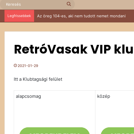
Keresés
Legfrissebbek
Az öreg 104-es, aki nem tudott nemet mondani
RetróVasak VIP kl
2021-01-29
Itt a Klubtagsági felület
alapcsomag
közép