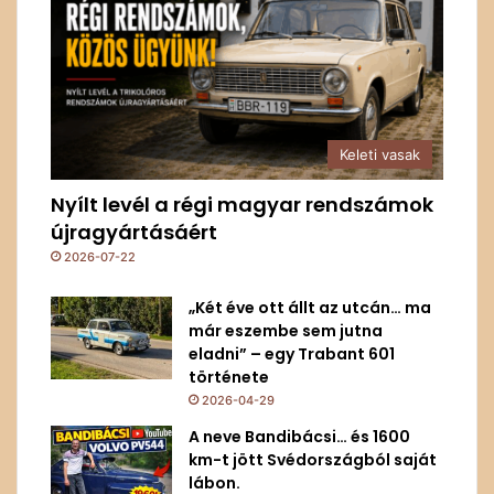
Keleti vasak
Nyílt levél a régi magyar rendszámok
újragyártásáért
2026-07-22
„Két éve ott állt az utcán… ma
már eszembe sem jutna
eladni” – egy Trabant 601
története
2026-04-29
A neve Bandibácsi… és 1600
km-t jött Svédországból saját
lábon.