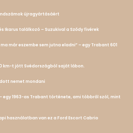
 rendszámok újragyártásáért
és Ikarus találkozó – Suzukival a Sződy fivérek
n… ma már eszembe sem jutna eladni” – egy Trabant 601
0 km-t jött Svédországból saját lábon.
tudott nemet mondani
– egy 1963-as Trabant története, ami többről szól, mint
 napi használatban van ez a Ford Escort Cabrio