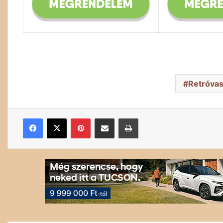
Retróvas
Facebook
X
Pinterest
Megosztás email-ben
Nyomtatás