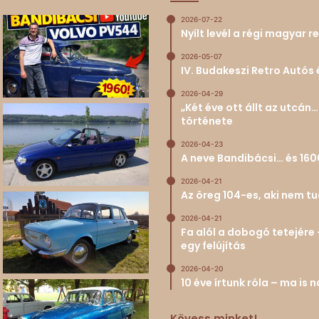
2026-07-22
Nyílt levél a régi magyar
2026-05-07
IV. Budakeszi Retro Autós 
2026-04-29
„Két éve ott állt az utcá
története
2026-04-23
A neve Bandibácsi… és 160
2026-04-21
Az öreg 104-es, aki nem 
2026-04-21
Fa alól a dobogó tetejére 
egy felújítás
2026-04-20
10 éve írtunk róla – ma is
Kövess minket!