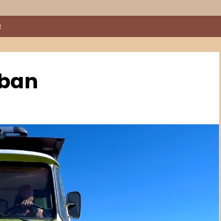
t
ában