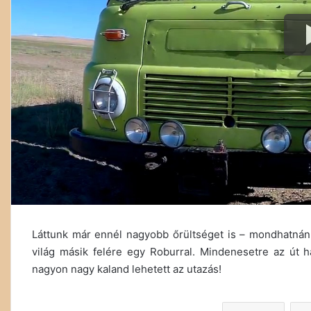
Láttunk már ennél nagyobb őrültséget is – mondhatnánk
világ másik felére egy Roburral. Mindenesetre az út ha
nagyon nagy kaland lehetett az utazás!