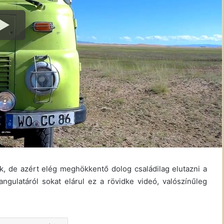
, de azért elég meghökkentő dolog családilag elutazni a
ngulatáról sokat elárul ez a rövidke videó, valószínűleg