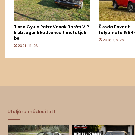
Tiszo Gyula RetroVasak Baráti VIP
Škoda Favorit –
klubtagunk kedvenceit mutatjuk
folyamata 1994
be
2018-05-25
2021-11-26
Utoljára módosított