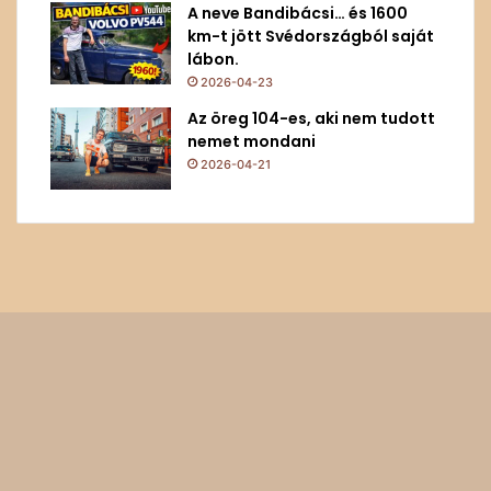
A neve Bandibácsi… és 1600
km-t jött Svédországból saját
lábon.
2026-04-23
Az öreg 104-es, aki nem tudott
nemet mondani
2026-04-21