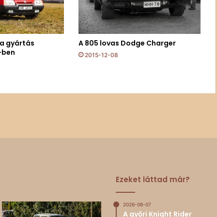
 a gyártás
A 805 lovas Dodge Charger
-ben
2015-12-08
Ezeket láttad már?
2026-08-07
A győri Knight Rider