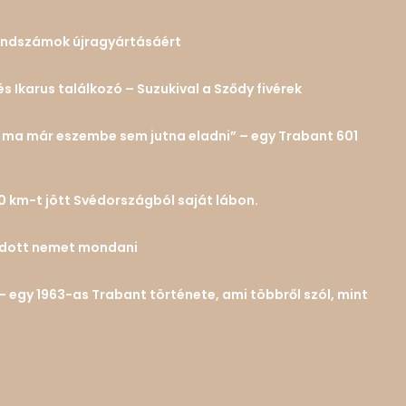
 rendszámok újragyártásáért
és Ikarus találkozó – Suzukival a Sződy fivérek
n… ma már eszembe sem jutna eladni” – egy Trabant 601
0 km-t jött Svédországból saját lábon.
tudott nemet mondani
– egy 1963-as Trabant története, ami többről szól, mint