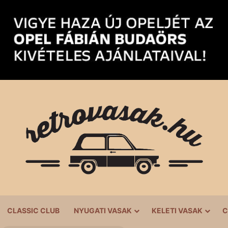
CLASSIC CLUB
NYUGATI VASAK
KELETI VASAK
C