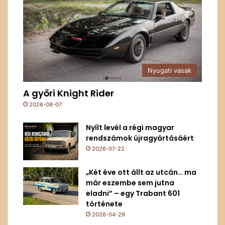
Nyugati vasak
A győri Knight Rider
2026-08-07
Nyílt levél a régi magyar
rendszámok újragyártásáért
2026-07-22
„Két éve ott állt az utcán… ma
már eszembe sem jutna
eladni” – egy Trabant 601
története
2026-04-29