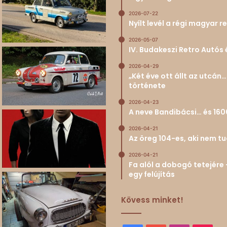
2026-07-22
Nyílt levél a régi magyar
2026-05-07
IV. Budakeszi Retro Autós 
2026-04-29
„Két éve ott állt az utcá
története
2026-04-23
A neve Bandibácsi… és 160
2026-04-21
Az öreg 104-es, aki nem 
2026-04-21
Fa alól a dobogó tetejére 
egy felújítás
Kövess minket!