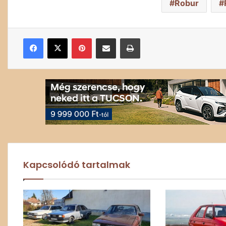
Robur
Facebook
X
Pinterest
Megosztás email-ben
Nyomtatás
Kapcsolódó tartalmak