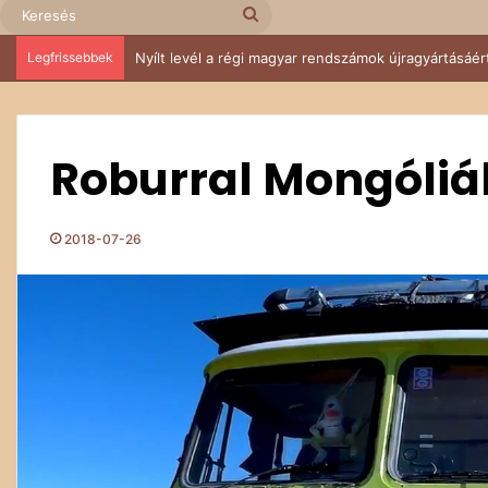
Keresés
Legfrissebbek
Nyílt levél a régi magyar rendszámok újragyártásáér
Roburral Mongóli
2018-07-26