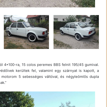
ól 4*100-ra, 15 colos peremes BBS felnit 195/45 gumival.
édőívek kerültek fel, valamint egy szárnyat is kapott, a
t motorom 5 sebességes váltóval, és négyleömlős dupla
ak.”