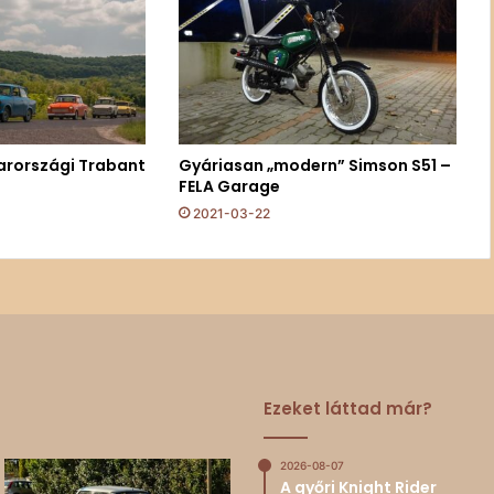
arországi Trabant
Gyáriasan „modern” Simson S51 –
FELA Garage
2021-03-22
Ezeket láttad már?
2026-08-07
A győri Knight Rider