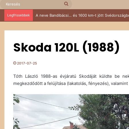
Keresés
Legfrissebbek
Az öreg 104-es, aki nem tudott nemet mondani
Skoda 120L (1988)
2017-07-25
Tóth László 1988-as évjáratú Skodáját küldte be nek
megkezdődött a felújítása (lakatolás, fényezés), valamint 