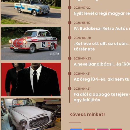
2026-07-22
Nyílt levél a régi magyar
2026-05-07
IV. Budakeszi Retro Autós 
2026-04-29
„Két éve ott állt az utcá
története
2026-04-23
A neve Bandibácsi… és 160
2026-04-21
Az öreg 104-es, aki nem 
2026-04-21
Fa alól a dobogó tetejére 
egy felújítás
Kövess minket!