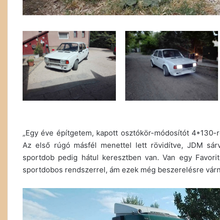
„Egy éve építgetem, kapott osztókör-módosítót 4*130-r
Az első rúgó másfél menettel lett rövidítve, JDM sárv
sportdob pedig hátul keresztben van. Van egy Favori
sportdobos rendszerrel, ám ezek még beszerelésre várn