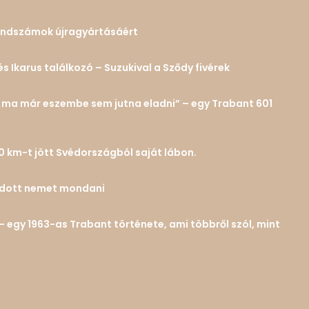
 rendszámok újragyártásáért
és Ikarus találkozó – Suzukival a Sződy fivérek
n… ma már eszembe sem jutna eladni” – egy Trabant 601
0 km-t jött Svédországból saját lábon.
tudott nemet mondani
– egy 1963-as Trabant története, ami többről szól, mint