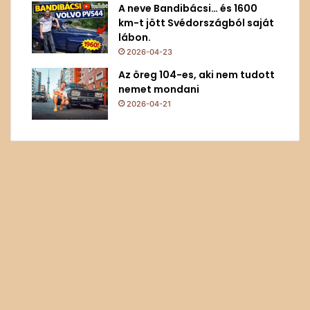
A neve Bandibácsi… és 1600
km-t jött Svédországból saját
lábon.
2026-04-23
Az öreg 104-es, aki nem tudott
nemet mondani
2026-04-21