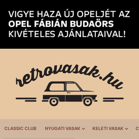
CLASSIC CLUB
NYUGATI VASAK
KELETI VASAK
C