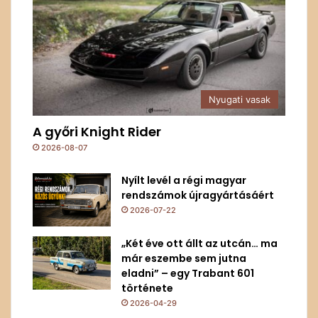
Nyugati vasak
A győri Knight Rider
2026-08-07
Nyílt levél a régi magyar
rendszámok újragyártásáért
2026-07-22
„Két éve ott állt az utcán… ma
már eszembe sem jutna
eladni” – egy Trabant 601
története
2026-04-29