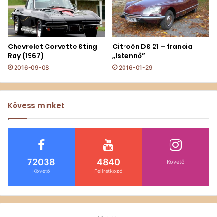
Chevrolet Corvette Sting
Citroën DS 21 – francia
Ray (1967)
„Istennő”
2016-09-08
2016-01-29
Kövess minket
72038
4840
Követő
Követő
Feliratkozó