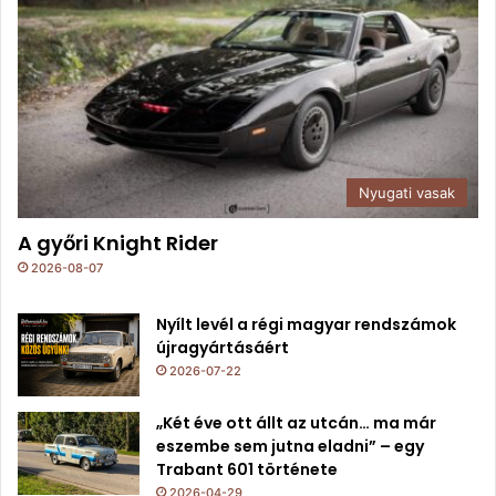
Nyugati vasak
A győri Knight Rider
2026-08-07
Nyílt levél a régi magyar rendszámok
újragyártásáért
2026-07-22
„Két éve ott állt az utcán… ma már
eszembe sem jutna eladni” – egy
Trabant 601 története
2026-04-29