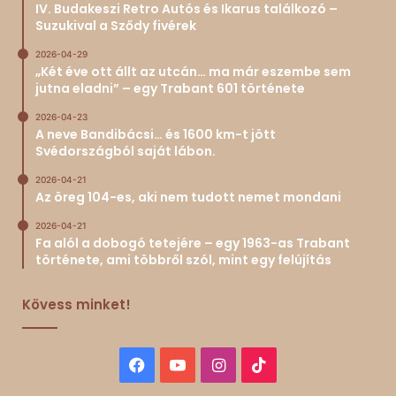
IV. Budakeszi Retro Autós és Ikarus találkozó –
Suzukival a Sződy fivérek
2026-04-29
„Két éve ott állt az utcán… ma már eszembe sem
jutna eladni” – egy Trabant 601 története
2026-04-23
A neve Bandibácsi… és 1600 km-t jött
Svédországból saját lábon.
2026-04-21
Az öreg 104-es, aki nem tudott nemet mondani
2026-04-21
Fa alól a dobogó tetejére – egy 1963-as Trabant
története, ami többről szól, mint egy felújítás
Kövess minket!
Facebook
YouTube
Instagram
TikTok