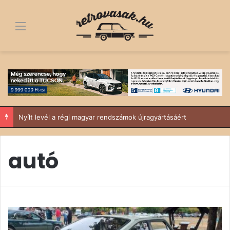
Menü
Nyílt levél a régi magyar rendszámok újragyártásáért
autó