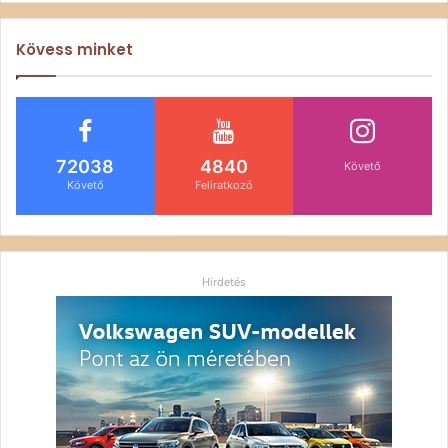
Kövess minket
72038
4840
Követő
Követő
Feliratkozó
Hirdetés