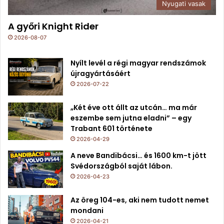
Nyugati vasak
A győri Knight Rider
2026-08-07
Nyílt levél a régi magyar rendszámok
újragyártásáért
2026-07-22
„Két éve ott állt az utcán… ma már
eszembe sem jutna eladni” – egy
Trabant 601 története
2026-04-29
A neve Bandibácsi… és 1600 km-t jött
Svédországból saját lábon.
2026-04-23
Az öreg 104-es, aki nem tudott nemet
mondani
2026-04-21