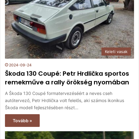
Keleti vasak
2024-09-24
Škoda 130 Coupé: Petr Hrdlička sportos
remekműve a rally örökség nyomában
A Škoda 130 Coupé formatervezéséért a neves cseh
autótervező, Petr Hrdlička volt felelős, aki számos ikonikus
Škoda modell fejlesztésében részt…
Tovább »