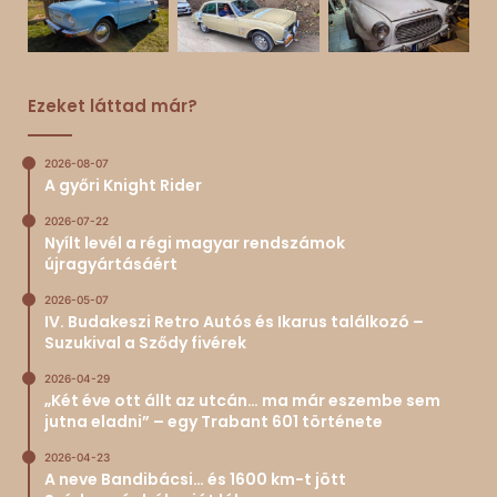
Ezeket láttad már?
2026-08-07
A győri Knight Rider
2026-07-22
Nyílt levél a régi magyar rendszámok
újragyártásáért
2026-05-07
IV. Budakeszi Retro Autós és Ikarus találkozó –
Suzukival a Sződy fivérek
2026-04-29
„Két éve ott állt az utcán… ma már eszembe sem
jutna eladni” – egy Trabant 601 története
2026-04-23
A neve Bandibácsi… és 1600 km-t jött