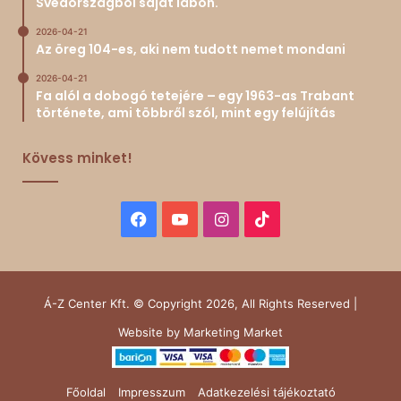
Svédországból saját lábon.
2026-04-21
Az öreg 104-es, aki nem tudott nemet mondani
2026-04-21
Fa alól a dobogó tetejére – egy 1963-as Trabant
története, ami többről szól, mint egy felújítás
Kövess minket!
Facebook
YouTube
Instagram
TikTok
Á-Z Center Kft. © Copyright 2026, All Rights Reserved |
Website by
Marketing Market
Főoldal
Impresszum
Adatkezelési tájékoztató