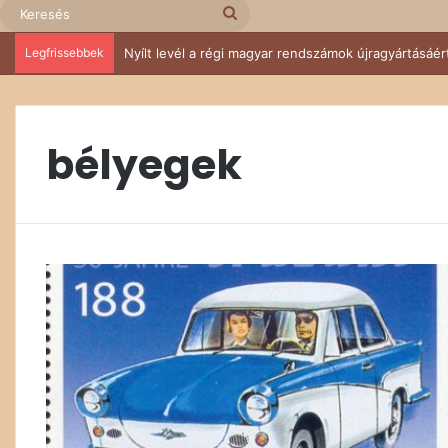
Keresés
Legfrissebbek
Nyílt levél a régi magyar rendszámok újragyártásáér
bélyegek