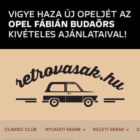
CLASSIC CLUB
NYUGATI VASAK
KELETI VASAK
C