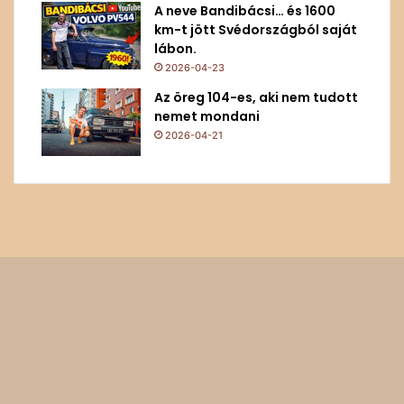
A neve Bandibácsi… és 1600
km-t jött Svédországból saját
lábon.
2026-04-23
Az öreg 104-es, aki nem tudott
nemet mondani
2026-04-21