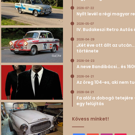
2026-07-22
Nyílt levél a régi magyar
2026-05-07
IV. Budakeszi Retro Autós 
2026-04-29
„Két éve ott állt az utcá
története
2026-04-23
A neve Bandibácsi… és 160
2026-04-21
Az öreg 104-es, aki nem 
2026-04-21
Fa alól a dobogó tetejére 
egy felújítás
Kövess minket!