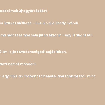
 rendszámok újragyártásáért
és Ikarus találkozó – Suzukival a Sződy fivérek
n… ma már eszembe sem jutna eladni” – egy Trabant 601
0 km-t jött Svédországból saját lábon.
tudott nemet mondani
– egy 1963-as Trabant története, ami többről szól, mint