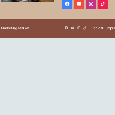
Facebook
YouTube
Instagram
TikT
Facebook
YouTube
Instagram
TikTok
y
Marketing Market
Főoldal
Impr