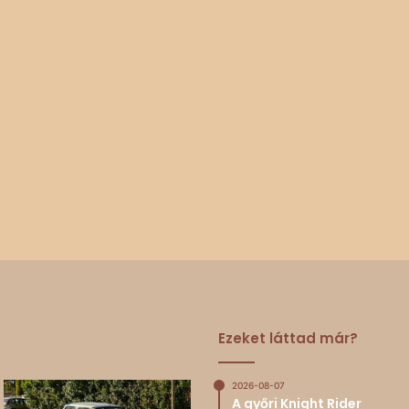
Ezeket láttad már?
2026-08-07
A győri Knight Rider