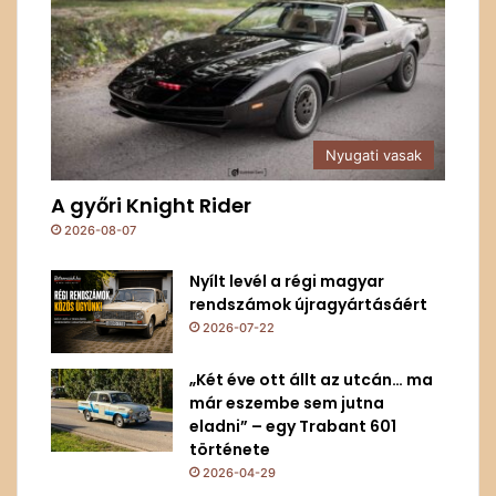
Nyugati vasak
A győri Knight Rider
2026-08-07
Nyílt levél a régi magyar
rendszámok újragyártásáért
2026-07-22
„Két éve ott állt az utcán… ma
már eszembe sem jutna
eladni” – egy Trabant 601
története
2026-04-29