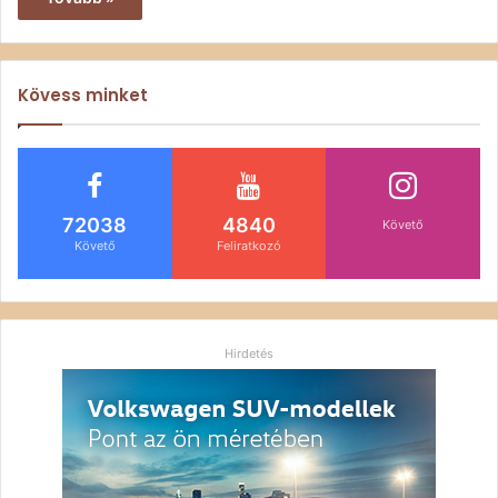
Kövess minket
72038
4840
Követő
Követő
Feliratkozó
Hirdetés