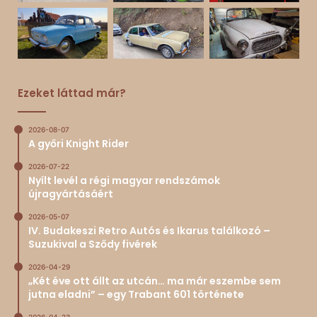
Ezeket láttad már?
2026-08-07
A győri Knight Rider
2026-07-22
Nyílt levél a régi magyar rendszámok
újragyártásáért
2026-05-07
IV. Budakeszi Retro Autós és Ikarus találkozó –
Suzukival a Sződy fivérek
2026-04-29
„Két éve ott állt az utcán… ma már eszembe sem
jutna eladni” – egy Trabant 601 története