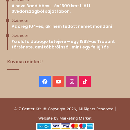
2026-04-23
A neve Bandibácsi… és 1600 km-t jött
Svédországból saját lábon.
2026-04-21
Az öreg 104-es, aki nem tudott nemet mondani
2026-04-21
Fa alól a dobogó tetejére – egy 1963-as Trabant
története, ami többről szól, mint egy felújítás
Kövess minket!
Facebook
YouTube
Instagram
TikTok
Á-Z Center Kft. © Copyright 2026, All Rights Reserved |
Website by
Marketing Market