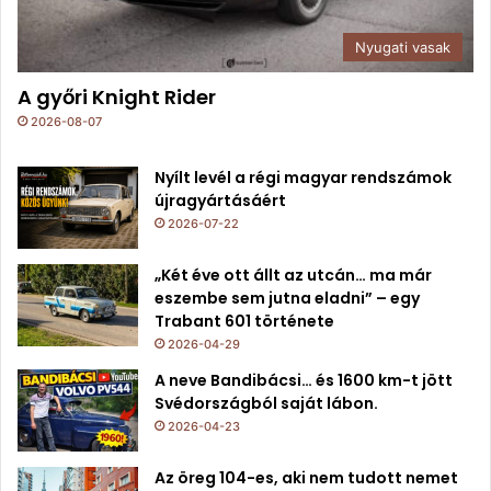
Nyugati vasak
A győri Knight Rider
2026-08-07
Nyílt levél a régi magyar rendszámok
újragyártásáért
2026-07-22
„Két éve ott állt az utcán… ma már
eszembe sem jutna eladni” – egy
Trabant 601 története
2026-04-29
A neve Bandibácsi… és 1600 km-t jött
Svédországból saját lábon.
2026-04-23
Az öreg 104-es, aki nem tudott nemet