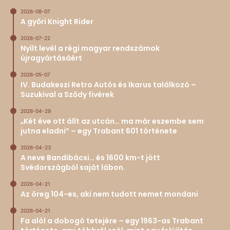
2026-08-07
A győri Knight Rider
2026-07-22
Nyílt levél a régi magyar rendszámok
újragyártásáért
2026-05-07
IV. Budakeszi Retro Autós és Ikarus találkozó –
Suzukival a Sződy fivérek
2026-04-29
„Két éve ott állt az utcán… ma már eszembe sem
jutna eladni” – egy Trabant 601 története
2026-04-23
A neve Bandibácsi… és 1600 km-t jött
Svédországból saját lábon.
2026-04-21
Az öreg 104-es, aki nem tudott nemet mondani
2026-04-21
Fa alól a dobogó tetejére – egy 1963-as Trabant