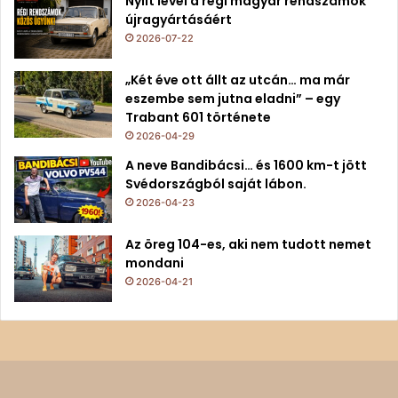
Nyílt levél a régi magyar rendszámok
újragyártásáért
2026-07-22
„Két éve ott állt az utcán… ma már
eszembe sem jutna eladni” – egy
Trabant 601 története
2026-04-29
A neve Bandibácsi… és 1600 km-t jött
Svédországból saját lábon.
2026-04-23
Az öreg 104-es, aki nem tudott nemet
mondani
2026-04-21