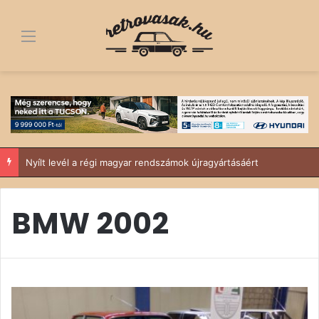
Menü
Nyílt levél a régi magyar rendszámok újragyártásáért
BMW 2002