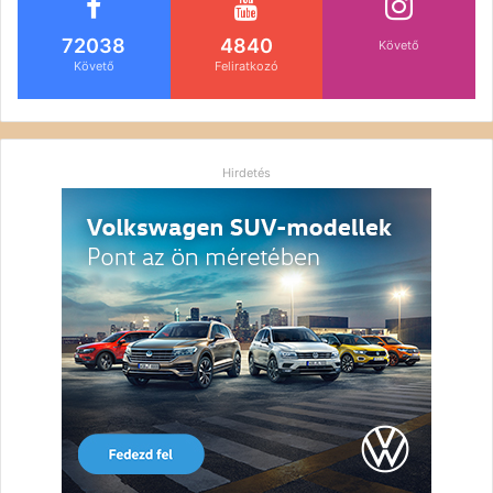
72038
4840
Követő
Követő
Feliratkozó
Hirdetés