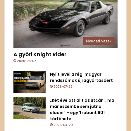
Nyugati vasak
A győri Knight Rider
2026-08-07
Nyílt levél a régi magyar
rendszámok újragyártásáért
2026-07-22
„Két éve ott állt az utcán… ma
már eszembe sem jutna
eladni” – egy Trabant 601
története
2026-04-29