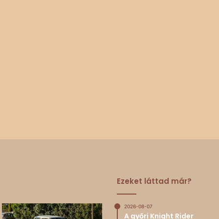
Ezeket láttad már?
2026-08-07
A győri Knight Rider