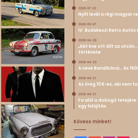
2026-07-22
Nyílt levél a régi magyar
2026-05-07
IV. Budakeszi Retro Autós 
2026-04-29
„Két éve ott állt az utcá
története
2026-04-23
A neve Bandibácsi… és 160
2026-04-21
Az öreg 104-es, aki nem 
2026-04-21
Fa alól a dobogó tetejére 
egy felújítás
Kövess minket!