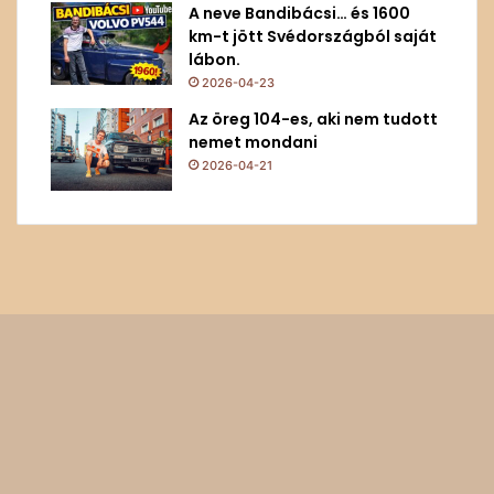
A neve Bandibácsi… és 1600
km-t jött Svédországból saját
lábon.
2026-04-23
Az öreg 104-es, aki nem tudott
nemet mondani
2026-04-21