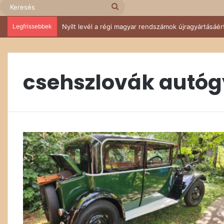
Keresés
Legfrissebbek
Nyílt levél a régi magyar rendszámok újragyártásáér
csehszlovák autóg