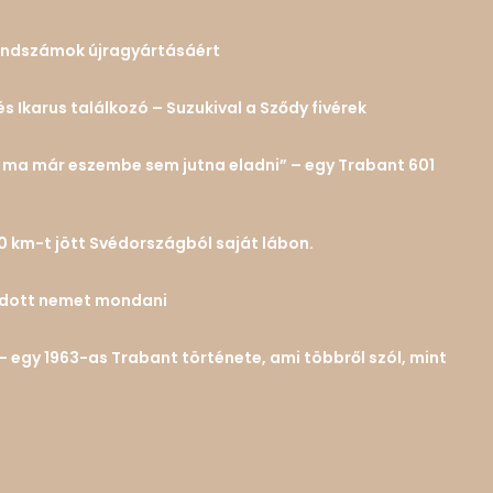
 rendszámok újragyártásáért
és Ikarus találkozó – Suzukival a Sződy fivérek
n… ma már eszembe sem jutna eladni” – egy Trabant 601
0 km-t jött Svédországból saját lábon.
tudott nemet mondani
– egy 1963-as Trabant története, ami többről szól, mint