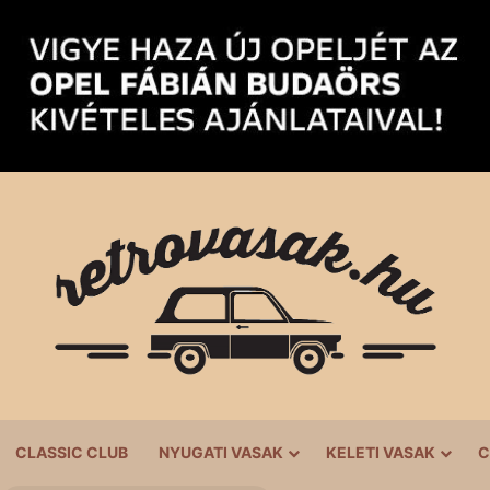
CLASSIC CLUB
NYUGATI VASAK
KELETI VASAK
C