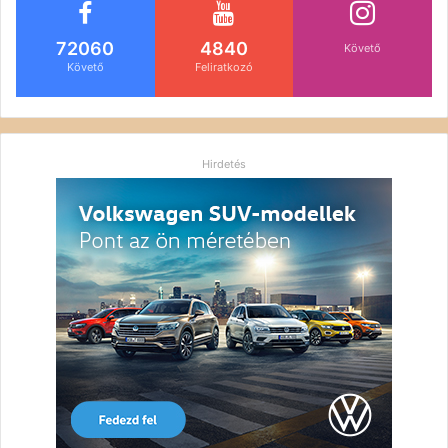
72060
4840
Követő
Követő
Feliratkozó
Hirdetés