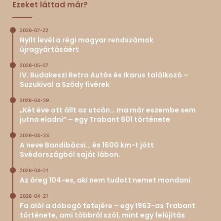
Ezeket láttad már?
2026-07-22
Nyílt levél a régi magyar rendszámok
újragyártásáért
2026-05-07
IV. Budakeszi Retro Autós és Ikarus találkozó –
Suzukival a Sződy fivérek
2026-04-29
„Két éve ott állt az utcán… ma már eszembe sem
jutna eladni” – egy Trabant 601 története
2026-04-23
A neve Bandibácsi… és 1600 km-t jött
Svédországból saját lábon.
2026-04-21
Az öreg 104-es, aki nem tudott nemet mondani
2026-04-21
Fa alól a dobogó tetejére – egy 1963-as Trabant
története, ami többről szól, mint egy felújítás