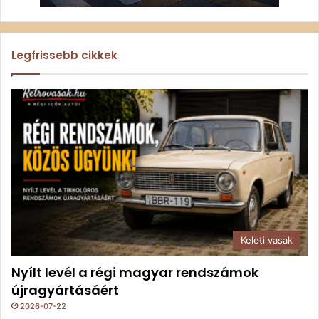
Legfrissebb cikkek
Keleti vasak
Nyílt levél a régi magyar rendszámok
újragyártásáért
2026-07-22