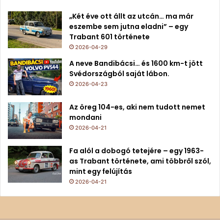
„Két éve ott állt az utcán… ma már
eszembe sem jutna eladni” – egy
Trabant 601 története
2026-04-29
A neve Bandibácsi… és 1600 km-t jött
Svédországból saját lábon.
2026-04-23
Az öreg 104-es, aki nem tudott nemet
mondani
2026-04-21
Fa alól a dobogó tetejére – egy 1963-
as Trabant története, ami többről szól,
mint egy felújítás
2026-04-21