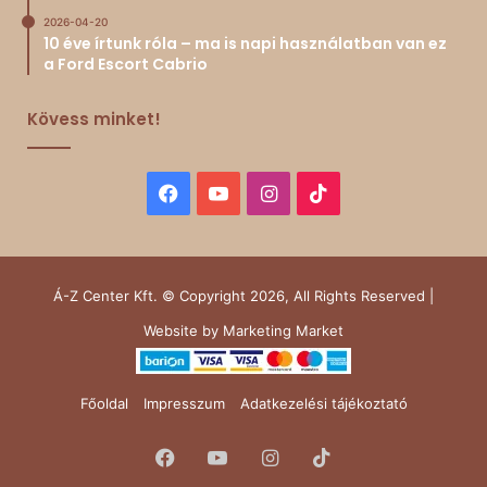
2026-04-20
10 éve írtunk róla – ma is napi használatban van ez
a Ford Escort Cabrio
Kövess minket!
Facebook
YouTube
Instagram
TikTok
Á-Z Center Kft. © Copyright 2026, All Rights Reserved |
Website by
Marketing Market
Főoldal
Impresszum
Adatkezelési tájékoztató
Facebook
YouTube
Instagram
TikTok