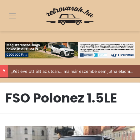
Menü
„Két éve ott állt az utcán… ma már eszembe sem jutna eladni” – egy Trabant 601 története
FSO Polonez 1.5LE