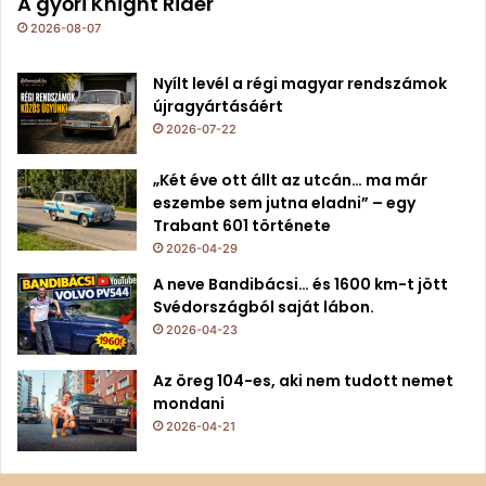
A győri Knight Rider
2026-08-07
Nyílt levél a régi magyar rendszámok
újragyártásáért
2026-07-22
„Két éve ott állt az utcán… ma már
eszembe sem jutna eladni” – egy
Trabant 601 története
2026-04-29
A neve Bandibácsi… és 1600 km-t jött
Svédországból saját lábon.
2026-04-23
Az öreg 104-es, aki nem tudott nemet
mondani
2026-04-21