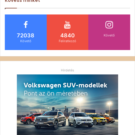
Kövess minket
72038
4840
Követő
Követő
Feliratkozó
Hirdetés