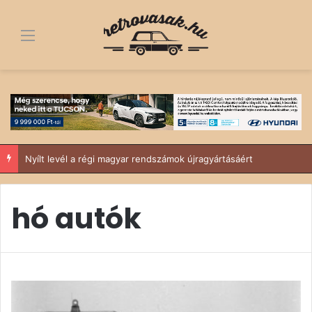
Menü
Nyílt levél a régi magyar rendszámok újragyártásáért
hó autók