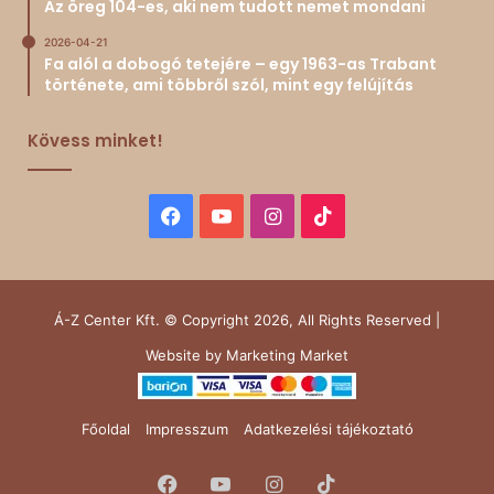
Az öreg 104-es, aki nem tudott nemet mondani
2026-04-21
Fa alól a dobogó tetejére – egy 1963-as Trabant
története, ami többről szól, mint egy felújítás
Kövess minket!
Facebook
YouTube
Instagram
TikTok
Á-Z Center Kft. © Copyright 2026, All Rights Reserved |
Website by
Marketing Market
Főoldal
Impresszum
Adatkezelési tájékoztató
Facebook
YouTube
Instagram
TikTok