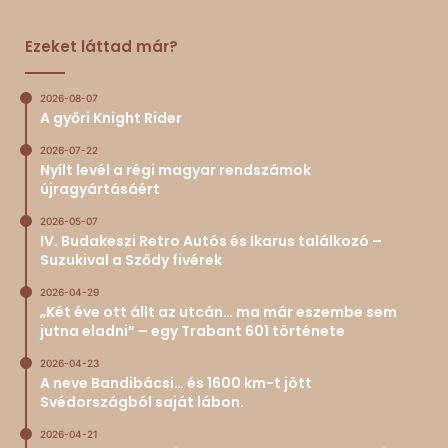
Ezeket láttad már?
2026-08-07
A győri Knight Rider
2026-07-22
Nyílt levél a régi magyar rendszámok
újragyártásáért
2026-05-07
IV. Budakeszi Retro Autós és Ikarus találkozó –
Suzukival a Sződy fivérek
2026-04-29
„Két éve ott állt az utcán… ma már eszembe sem
jutna eladni” – egy Trabant 601 története
2026-04-23
A neve Bandibácsi… és 1600 km-t jött
Svédországból saját lábon.
2026-04-21