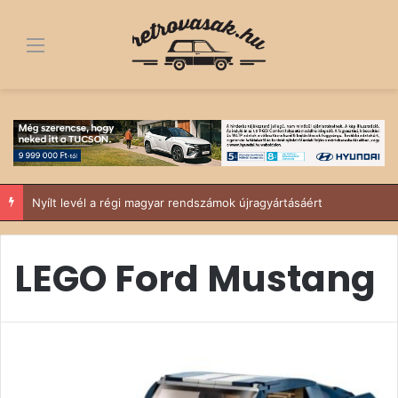
Menü
Nyílt levél a régi magyar rendszámok újragyártásáért
LEGO Ford Mustang