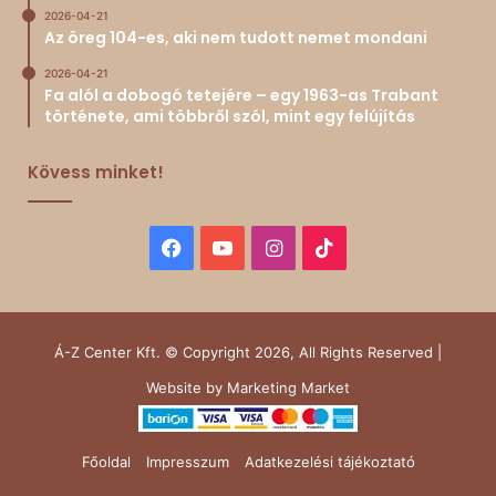
2026-04-21
Az öreg 104-es, aki nem tudott nemet mondani
2026-04-21
Fa alól a dobogó tetejére – egy 1963-as Trabant
története, ami többről szól, mint egy felújítás
Kövess minket!
Facebook
YouTube
Instagram
TikTok
Á-Z Center Kft. © Copyright 2026, All Rights Reserved |
Website by
Marketing Market
Főoldal
Impresszum
Adatkezelési tájékoztató