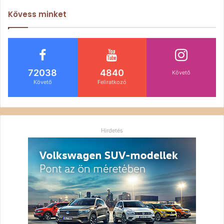
Kövess minket
72038
4840
Követő
Követő
Feliratkozó
Hirdetés