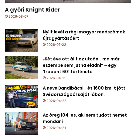
A győri Knight Rider
2026-08-07
Nyílt levél a régi magyar rendszámok
újragyártásáért
2026-07-22
„Két éve ott állt az utcán… ma már
eszembe sem jutna eladni” – egy
Trabant 601 története
2026-04-29
A neve Bandibácsi… és 1600 km-t jött
Svédországból saját lábon.
2026-04-23
Az öreg 104-es, aki nem tudott nemet
mondani
2026-04-21