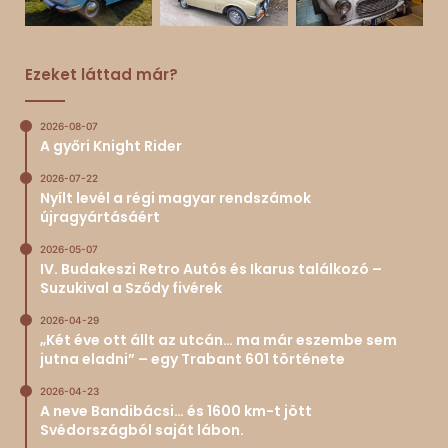
Ezeket láttad már?
2026-08-07
A győri Knight Rider
2026-07-22
Nyílt levél a régi magyar rendszámok
újragyártásáért
2026-05-07
IV. Budakeszi Retro Autós és Ikarus találkozó –
Suzukival a Sződy fivérek
2026-04-29
„Két éve ott állt az utcán… ma már eszembe sem
jutna eladni” – egy Trabant 601 története
2026-04-23
A neve Bandibácsi… és 1600 km-t jött
Svédországból saját lábon.