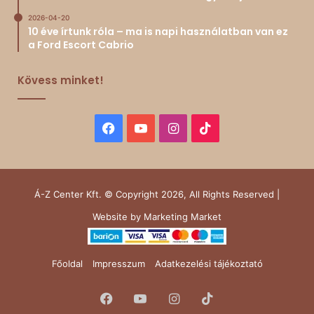
2026-04-20
10 éve írtunk róla – ma is napi használatban van ez
a Ford Escort Cabrio
Kövess minket!
Facebook
YouTube
Instagram
TikTok
Á-Z Center Kft. © Copyright 2026, All Rights Reserved |
Website by
Marketing Market
Főoldal
Impresszum
Adatkezelési tájékoztató
Facebook
YouTube
Instagram
TikTok