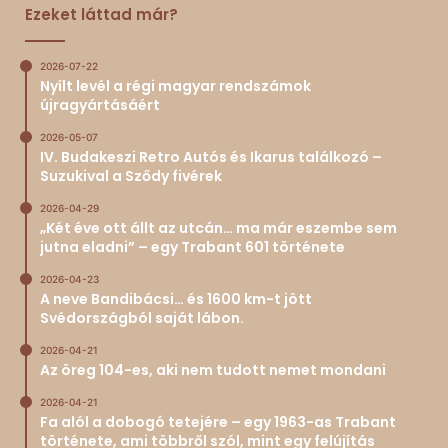
Ezeket láttad már?
2026-07-22
Nyílt levél a régi magyar rendszámok
újragyártásáért
2026-05-07
IV. Budakeszi Retro Autós és Ikarus találkozó –
Suzukival a Sződy fivérek
2026-04-29
„Két éve ott állt az utcán… ma már eszembe sem
jutna eladni” – egy Trabant 601 története
2026-04-23
A neve Bandibácsi… és 1600 km-t jött
Svédországból saját lábon.
2026-04-21
Az öreg 104-es, aki nem tudott nemet mondani
2026-04-21
Fa alól a dobogó tetejére – egy 1963-as Trabant
története, ami többről szól, mint egy felújítás