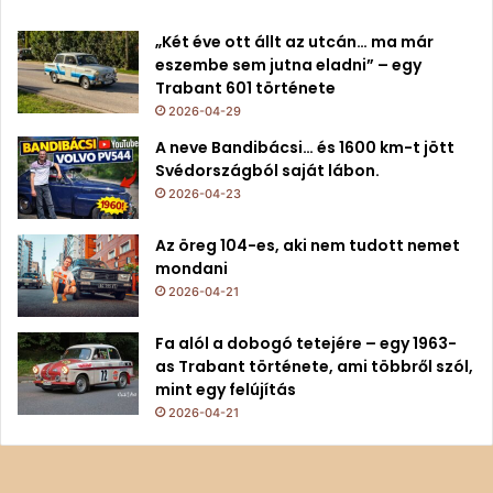
„Két éve ott állt az utcán… ma már
eszembe sem jutna eladni” – egy
Trabant 601 története
2026-04-29
A neve Bandibácsi… és 1600 km-t jött
Svédországból saját lábon.
2026-04-23
Az öreg 104-es, aki nem tudott nemet
mondani
2026-04-21
Fa alól a dobogó tetejére – egy 1963-
as Trabant története, ami többről szól,
mint egy felújítás
2026-04-21