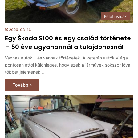
Keleti vasak
2026-03-16
Egy Škoda S100 és egy család története
– 50 éve ugyanannál a tulajdonosnál
Vannak autók… és vannak történetek. A veterán autók világa
pontosan attól különleges, hogy ezek a járművek sokszor jóval
többet jelentenek…
Tovább »