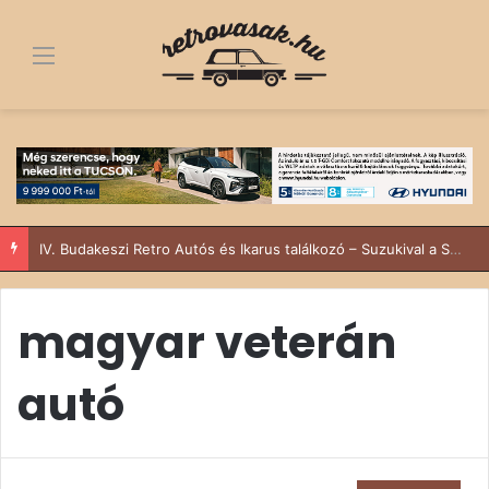
Menü
IV. Budakeszi Retro Autós és Ikarus találkozó – Suzukival a Sződy fivérek
magyar veterán
autó