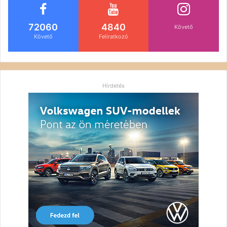
72060
4840
Követő
Követő
Feliratkozó
Hirdetés