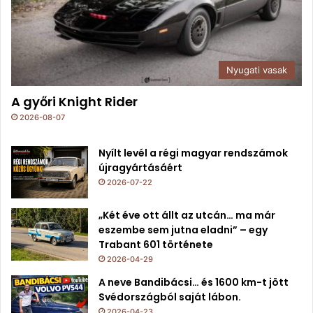
Nyugati vasak
A győri Knight Rider
2026-08-07
Nyílt levél a régi magyar rendszámok
újragyártásáért
2026-07-22
„Két éve ott állt az utcán… ma már
eszembe sem jutna eladni” – egy
Trabant 601 története
2026-04-29
A neve Bandibácsi… és 1600 km-t jött
Svédországból saját lábon.
2026-04-23