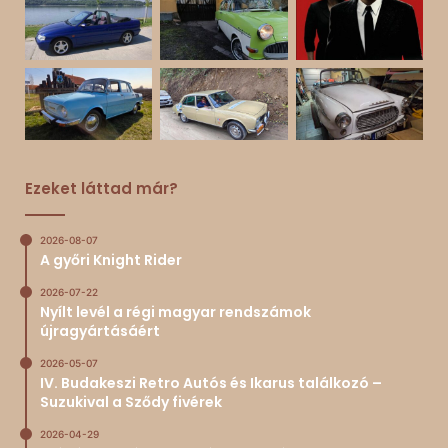
Ezeket láttad már?
2026-08-07
A győri Knight Rider
2026-07-22
Nyílt levél a régi magyar rendszámok
újragyártásáért
2026-05-07
IV. Budakeszi Retro Autós és Ikarus találkozó –
Suzukival a Sződy fivérek
2026-04-29