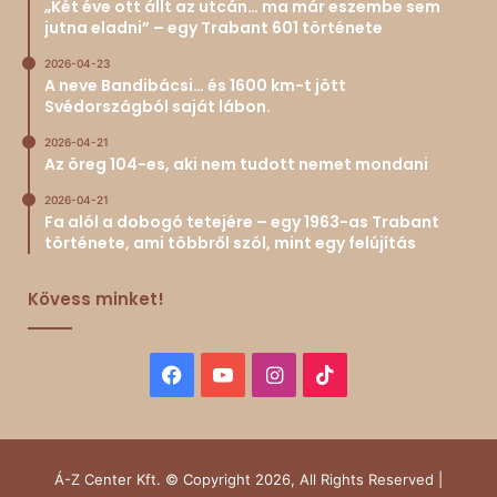
„Két éve ott állt az utcán… ma már eszembe sem
jutna eladni” – egy Trabant 601 története
2026-04-23
A neve Bandibácsi… és 1600 km-t jött
Svédországból saját lábon.
2026-04-21
Az öreg 104-es, aki nem tudott nemet mondani
2026-04-21
Fa alól a dobogó tetejére – egy 1963-as Trabant
története, ami többről szól, mint egy felújítás
Kövess minket!
Facebook
YouTube
Instagram
TikTok
Á-Z Center Kft. © Copyright 2026, All Rights Reserved |