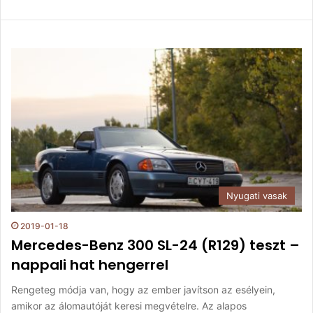
Nyugati vasak
2019-01-18
Mercedes-Benz 300 SL-24 (R129) teszt –
nappali hat hengerrel
Rengeteg módja van, hogy az ember javítson az esélyein,
amikor az álomautóját keresi megvételre. Az alapos