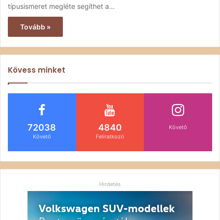
típusismeret megléte segíthet a…
Tovább »
Kövess minket
72038
4840
Követő
Követő
Feliratkozó
Hirdetés