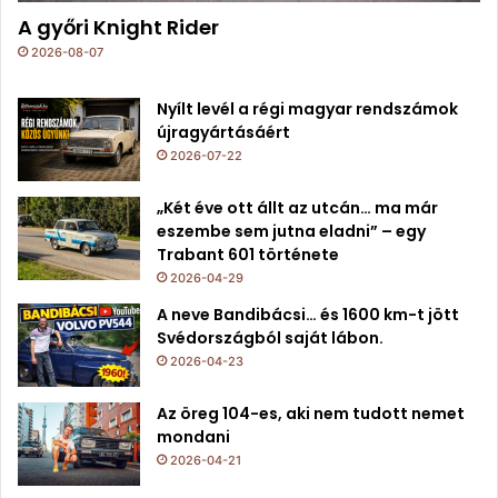
A győri Knight Rider
2026-08-07
Nyílt levél a régi magyar rendszámok
újragyártásáért
2026-07-22
„Két éve ott állt az utcán… ma már
eszembe sem jutna eladni” – egy
Trabant 601 története
2026-04-29
A neve Bandibácsi… és 1600 km-t jött
Svédországból saját lábon.
2026-04-23
Az öreg 104-es, aki nem tudott nemet
mondani
2026-04-21