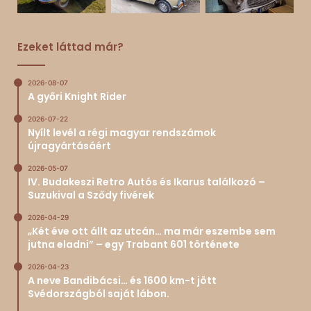
Ezeket láttad már?
2026-08-07
A győri Knight Rider
2026-07-22
Nyílt levél a régi magyar rendszámok
újragyártásáért
2026-05-07
IV. Budakeszi Retro Autós és Ikarus találkozó –
Suzukival a Sződy fivérek
2026-04-29
„Két éve ott állt az utcán… ma már eszembe sem
jutna eladni” – egy Trabant 601 története
2026-04-23
A neve Bandibácsi… és 1600 km-t jött
Svédországból saját lábon.