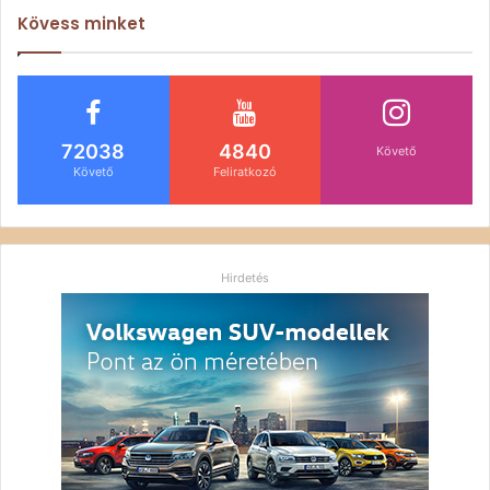
Kövess minket
72038
4840
Követő
Követő
Feliratkozó
Hirdetés