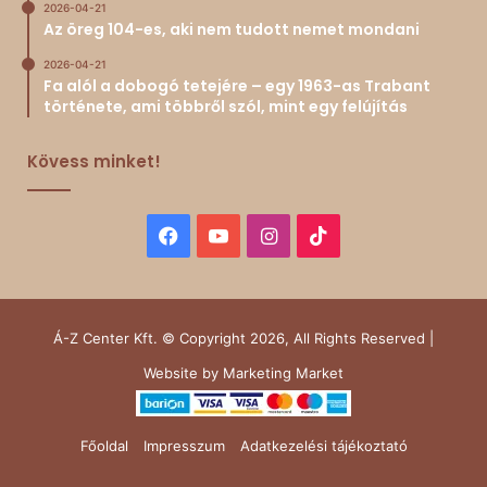
2026-04-21
Az öreg 104-es, aki nem tudott nemet mondani
2026-04-21
Fa alól a dobogó tetejére – egy 1963-as Trabant
története, ami többről szól, mint egy felújítás
Kövess minket!
Facebook
YouTube
Instagram
TikTok
Á-Z Center Kft. © Copyright 2026, All Rights Reserved |
Website by
Marketing Market
Főoldal
Impresszum
Adatkezelési tájékoztató