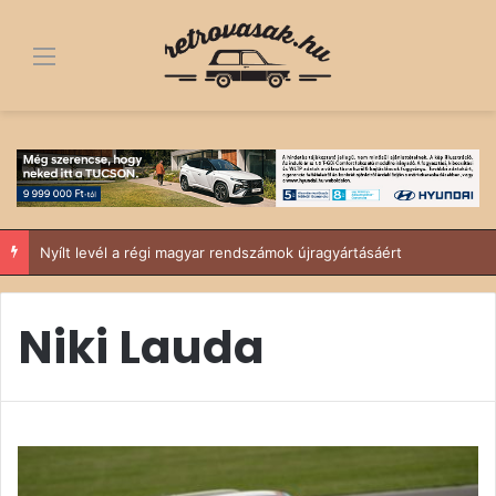
Menü
Nyílt levél a régi magyar rendszámok újragyártásáért
Niki Lauda