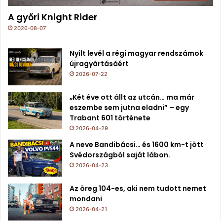
A győri Knight Rider
2026-08-07
Nyílt levél a régi magyar rendszámok
újragyártásáért
2026-07-22
„Két éve ott állt az utcán… ma már
eszembe sem jutna eladni” – egy
Trabant 601 története
2026-04-29
A neve Bandibácsi… és 1600 km-t jött
Svédországból saját lábon.
2026-04-23
Az öreg 104-es, aki nem tudott nemet
mondani
2026-04-21