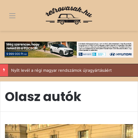
Menü
Nyílt levél a régi magyar rendszámok újragyártásáért
Olasz autók