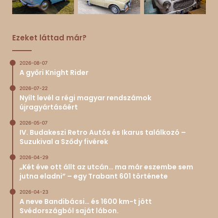
Ezeket láttad már?
2026-08-07
A győri Knight Rider
2026-07-22
Nyílt levél a régi magyar rendszámok
újragyártásáért
2026-05-07
IV. Budakeszi Retro Autós és Ikarus találkozó –
Suzukival a Sződy fivérek
2026-04-29
„Két éve ott állt az utcán… ma már eszembe sem
jutna eladni” – egy Trabant 601 története
2026-04-23
A neve Bandibácsi… és 1600 km-t jött
Svédországból saját lábon.