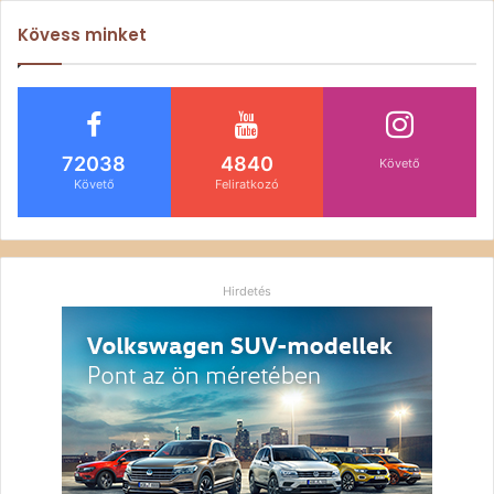
Kövess minket
72038
4840
Követő
Követő
Feliratkozó
Hirdetés