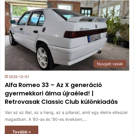
Nyugati vasak
2025-12-01
Alfa Romeo 33 – Az X generáció
gyermekkori álma újraéled! |
Retrovasak Classic Club különkiadás
Van az az illat, az a hang, az a pillanat, amit egy életre elteszel
magadban. A ’80-as és ’90-es években,…
Tovább »