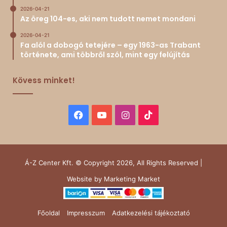
2026-04-21
Az öreg 104-es, aki nem tudott nemet mondani
2026-04-21
Fa alól a dobogó tetejére – egy 1963-as Trabant
története, ami többről szól, mint egy felújítás
Kövess minket!
Facebook
YouTube
Instagram
TikTok
Á-Z Center Kft. © Copyright 2026, All Rights Reserved |
Website by
Marketing Market
Főoldal
Impresszum
Adatkezelési tájékoztató